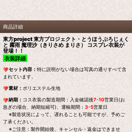
商品詳細
東方project 東方プロジェクト・とうほうぷろじぇく
と 霧雨 魔理沙（きりさめ まりさ） コスプレ衣装が
登場！！
衣装詳細
セット内容：
特に説明がない場合は写真の通りすべて含
まれています。
素材：
ポリエステル生地
納期：
コス衣装の製造期間：入金確認後
7-10
営業日(お
急ぎの場合、納期短縮可)、運輸期間：
3-5
営業日
※製造状況によって、遅れることも可能ですが、予めご
了承ください。
※ご注意：製作開始後、キャンセル・返金はできませ