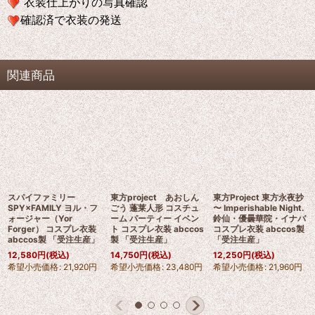
衣装仕上がりの写真確認
確認済で衣装の発送
関連商品
スパイファミリー
東方project あおしん
東方Project 東方永夜抄
SPY×FAMILY ヨル・フ
ごう 蓬莱人形 コスチュ
〜 Imperishable Night.
ォージャー（Yor
ーム パーティー イベン
鈴仙・優曇華院・イナバ
Forger） コスプレ衣装
ト コスプレ衣装 abccos
コスプレ衣装 abccos製
abccos製 「受注生産」
製 「受注生産」
「受注生産」
12,580
円
(税込)
14,750
円
(税込)
12,250
円
(税込)
希望小売価格
:
21,920
円
希望小売価格
:
23,480
円
希望小売価格
:
21,960
円