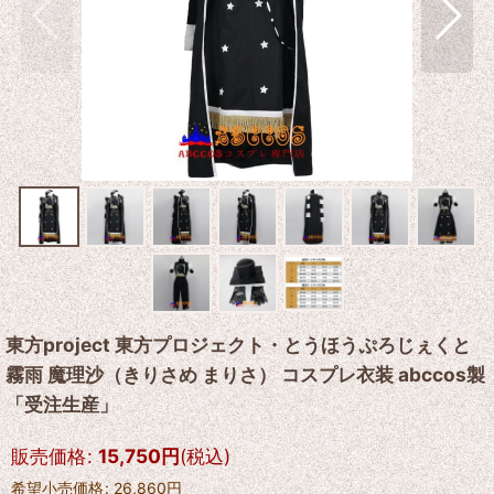
東方project 東方プロジェクト・とうほうぷろじぇくと
霧雨 魔理沙（きりさめ まりさ） コスプレ衣装 abccos製
「受注生産」
販売価格
:
15,750
円
(税込)
希望小売価格
:
26,860
円