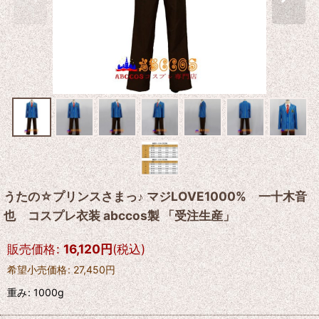
うたの☆プリンスさまっ♪ マジLOVE1000% 一十木音
也 コスプレ衣装 abccos製 「受注生産」
販売価格
:
16,120
円
(税込)
希望小売価格
:
27,450
円
重み
:
1000g