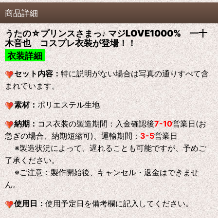
商品詳細
うたの☆プリンスさまっ♪ マジLOVE1000% 一十
木音也 コスプレ衣装が登場！！
衣装詳細
セット内容：
特に説明がない場合は写真の通りすべて含
まれています。
素材：
ポリエステル生地
納期：
コス衣装の製造期間：入金確認後
7-10
営業日(お
急ぎの場合、納期短縮可)、運輸期間：
3-5
営業日
※製造状況によって、遅れることも可能ですが、予めご
了承ください。
※ご注意：製作開始後、キャンセル・返金はできませ
ん。
使用日：
使用予定日を備考欄に記入してください。