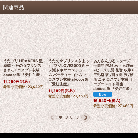
関連商品
うたプリ HE☆VENS 皇
うたの☆プリンスさまっ
あんさんぶるスターズ!
綺羅 うたの☆プリンス
♪ マジLOVE2000％ 一
十周年 PM6:∞ - らびゅ
さまっ♪ コスプレ衣装
ノ瀬トキヤ コスチュー
&ピース伝説 花群 冬芽 /
abccos製 「受注生産」
ム パーティー イベント
三毛縞 斑 /日々樹 渉 /椎
コスプレ衣装 abccos製
名 ニキ コスプレ衣装 オ
11,250
円
(税込)
「受注生産」
ーダーメイド可能
希望小売価格
:
20,640
円
abccos製 「受注生産」
11,580
円
(税込)
希望小売価格
:
20,360
円
16,540
円
(税込)
希望小売価格
:
27,460
円