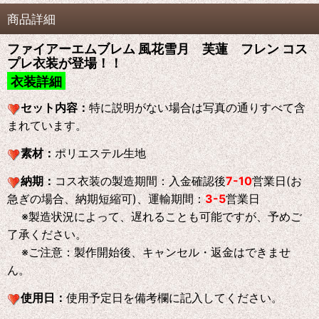
商品詳細
ファイアーエムブレム 風花雪月 芙蓮 フレン コス
プレ衣装が登場！！
衣装詳細
セット内容：
特に説明がない場合は写真の通りすべて含
まれています。
素材：
ポリエステル生地
納期：
コス衣装の製造期間：入金確認後
7-10
営業日(お
急ぎの場合、納期短縮可)、運輸期間：
3-5
営業日
※製造状況によって、遅れることも可能ですが、予めご
了承ください。
※ご注意：製作開始後、キャンセル・返金はできませ
ん。
使用日：
使用予定日を備考欄に記入してください。