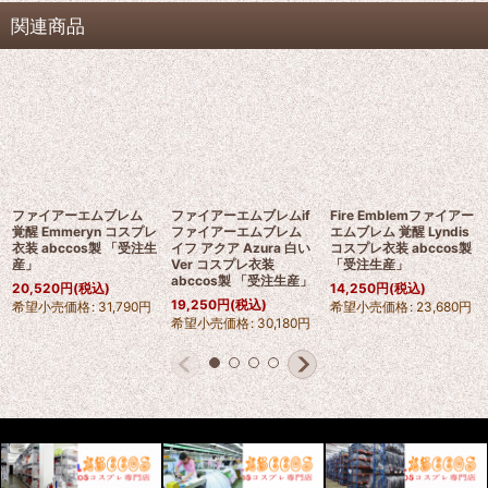
関連商品
ファイアーエムブレム
ファイアーエムブレムif
Fire Emblemファイアー
覚醒 Emmeryn コスプレ
ファイアーエムブレム
エムブレム 覚醒 Lyndis
衣装 abccos製 「受注生
イフ アクア Azura 白い
コスプレ衣装 abccos製
産」
Ver コスプレ衣装
「受注生産」
abccos製 「受注生産」
20,520
円
(税込)
14,250
円
(税込)
19,250
円
(税込)
希望小売価格
:
31,790
円
希望小売価格
:
23,680
円
希望小売価格
:
30,180
円