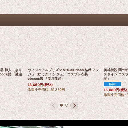
谷 和人（きり
ヴィジュアルプリズン VisualPrison 結希 アン
英雄伝説 閃の軌跡 
ccos製 「受注
ジュ（ゆうき アンジュ） コスプレ衣装
スタイン コスプ
abccos製 「受注生産」
産」
18,650
円
(税込)
希望小売価格
:
29,360
円
15,080
円
(税込
希望小売価格
: