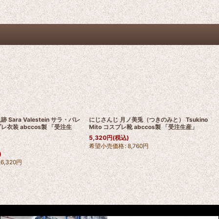
Sara Valestein サラ・バレ
にじさんじ 月ノ美兎（つきのみと） Tsukino
レ衣装 abccos製 「受注生
Mito コスプレ靴 abccos製 「受注生産」
5,320
円
(税込)
希望小売価格
:
8,760
円
)
26,320
円