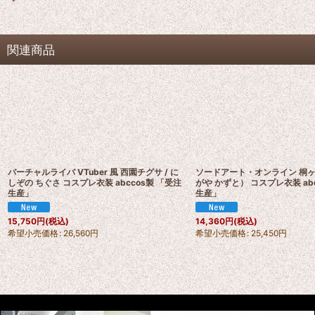
関連商品
バーチャルライバ VTuber 風 西園チグサ / に
ソードアート・オンライン 桐ヶ
しぞの ちぐさ コスプレ衣装 abccos製 「受注
がや かずと） コスプレ衣装 ab
生産」
生産」
15,750
円
(税込)
14,360
円
(税込)
希望小売価格
:
26,560
円
希望小売価格
:
25,450
円