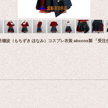
望月穗波（もちずき ほなみ）コスプレ衣装 abccos製 「受注