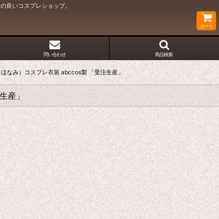
質の良いコスプレショップ。
カート
問い合わせ
商品検索
 ほなみ）コスプレ衣装 abccos製 「受注生産」
注生産」