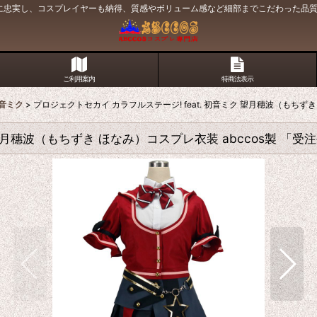
原作に忠実し、コスプレイヤーも納得、質感やボリューム感など細部までこだわった品
ご利用案内
特商法表示
初音ミク
>
プロジェクトセカイ カラフルステージ! feat. 初音ミク 望月穗波（もちずき
 望月穗波（もちずき ほなみ）コスプレ衣装 abccos製 「受