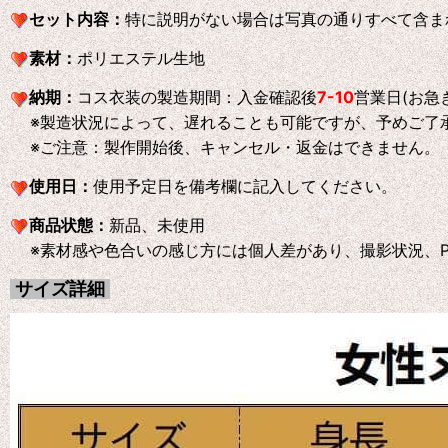
セット内容：
特に説明がない場合は写真の通りすべて含ま
素材：
ポリエステル生地
納期：
コス衣装の製造期間：入金確認後
7-10
営業日(お急
※製造状況によって、遅れることも可能ですが、予めご了
※ご注意：製作開始後、キャンセル・返金はできません。
使用日：
使用予定日を備考欄に記入してください。
商品状態：
新品、未使用
※素材感や色合いの感じ方には個人差があり、撮影状況、P
サイズ詳細