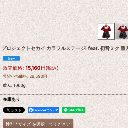
プロジェクトセカイ カラフルステージ! feat. 初音ミク 
販売価格
:
15,160
円
(税込)
希望小売価格
:
26,590
円
重み
:
1000g
在庫あり
Facebookでシェア
性別
/
サイズ
を選択してください