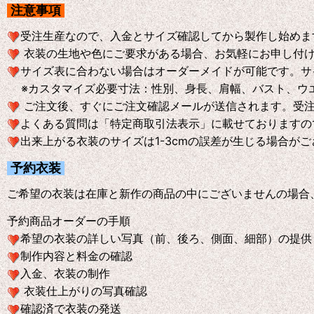
注意事項
受注生産なので、入金とサイズ確認してから製作し始めま
衣装の生地や色にご要求がある場合、お気軽にお申し付
サイズ表に合わない場合はオーダーメイドが可能です。サ
※
カスタマイズ必要寸法：性別、身長、肩幅、バスト、ウ
ご注文後、すぐにご注文確認メールが送信されます。受
よくある質問は「特定商取引法表示」に載せておりますの
出来上がる衣装のサイズは1-3cmの誤差が生じる場合が
予約衣装
ご希望の衣装は在庫と新作の商品の中にございませんの場合
予約商品オーダーの手順
希望の衣装の詳しい写真（前、後ろ、側面、細部）の提供
制作内容と料金の確認
入金、衣装の制作
衣装仕上がりの写真確認
確認済で衣装の発送