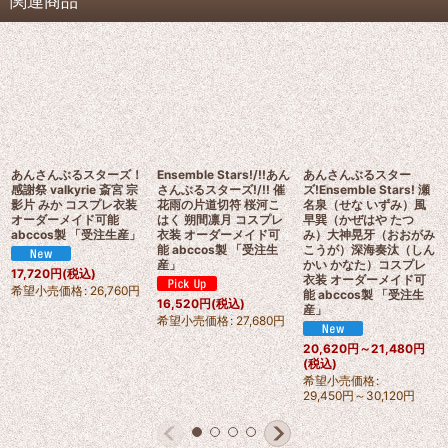
関連商品
あんさんぶるスターズ！
Ensemble Stars!/!!あん
あんさんぶるスター
感謝祭 valkyrie 斎宮 宗
さんぶるスターズ!/!! 催
ズ!Ensemble Stars! 瀬
影片 みか コスプレ衣装
花雨の片道切符 桜河こ
名泉（せな いずみ）風
オーダーメイド可能
はく 朔間凛月 コスプレ
早巽（かぜはや たつ
abccos製 「受注生産」
衣装 オーダーメイド可
み）大神晃牙（おおがみ
能 abccos製 「受注生
こうが）深海奏汰（しん
産」
かい かなた）コスプレ
17,720
円
(税込)
衣装 オーダーメイド可
希望小売価格
:
26,760
円
能 abccos製 「受注生
16,520
円
(税込)
産」
希望小売価格
:
27,680
円
20,620
円
～21,480
円
(税込)
希望小売価格
:
29,450
円
～30,120
円