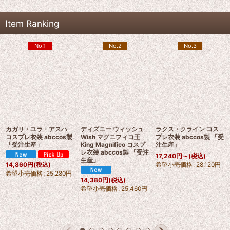
Item Ranking
No.1
No.2
No.3
カガリ・ユラ・アスハ
ディズニー ウィッシュ
ラクス・クライン コス
コスプレ衣装 abccos製
Wish マグニフィコ王
プレ衣装 abccos製 「受
「受注生産」
King Magnifico コスプ
注生産」
レ衣装 abccos製 「受注
17,240
円
～
(税込)
生産」
希望小売価格
:
28,120
円
14,860
円
(税込)
希望小売価格
:
25,280
円
14,380
円
(税込)
希望小売価格
:
25,460
円