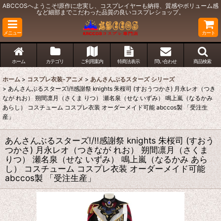
ABCCOSへようこそ!原作に忠実し、コスプレイヤーも納得、質感やボリューム感
など細部までこだわった品質の良いコスプレショップ。
メニュー
カート
ホーム
カテゴリ
ご利用案内
特商法表示
問い合わせ
商品検索
ホーム
>
コスプレ衣装-アニメ
>
あんさんぶるスターズ シリーズ
>
あんさんぶるスターズ!/!!感謝祭 knights 朱桜司 (すおうつかさ) 月永レオ（つき
なが れお） 朔間凛月（さくま りつ） 瀬名泉（せな いずみ） 鳴上嵐（なるかみ
あらし） コスチューム コスプレ衣装 オーダーメイド可能 abccos製 「受注生
産」
あんさんぶるスターズ!/!!感謝祭 knights 朱桜司 (すおう
つかさ) 月永レオ（つきなが れお） 朔間凛月（さくま
りつ） 瀬名泉（せな いずみ） 鳴上嵐（なるかみ あら
し） コスチューム コスプレ衣装 オーダーメイド可能
abccos製 「受注生産」