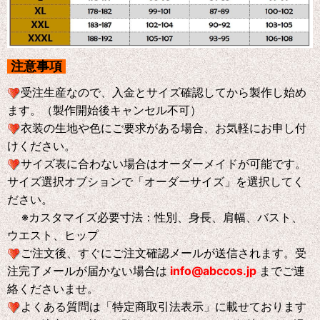
注意事項
受注生産なので、入金とサイズ確認してから製作し始め
ます。（製作開始後キャンセル不可）
衣装の生地や色にご要求がある場合、お気軽にお申し付
けください。
サイズ表に合わない場合はオーダーメイドが可能です。
サイズ選択オブションで「オーダーサイズ」を選択してく
ださい。
※
カスタマイズ必要寸法：性別、身長、肩幅、バスト、
ウエスト、ヒップ
ご注文後、すぐにご注文確認メールが送信されます。受
注完了メールが届かない場合は
info@abccos.jp
までご連
絡くださいませ。
よくある質問は「特定商取引法表示」に載せております