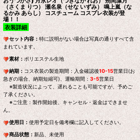
おうつかさ) 月永レオ（つきなが れお） 朔間凛月
（さくま りつ） 瀬名泉（せな いずみ） 鳴上嵐（な
るかみ あらし） コスチューム コスプレ衣装が登
場！！
衣装詳細
セット内容：
特に説明がない場合は写真の通りすべて含
まれています。
素材：
ポリエステル生地
納期：
コス衣装の製造期間：入金確認後
10-15
営業日(お
急ぎの場合、納期短縮可)、運輸期間：
3-5
営業日
※製造状況によって、遅れることも可能ですが、予めご
了承ください。
※ご注意：製作開始後、キャンセル・返金はできませ
ん。
使用日：
使用予定日を備考欄に記入してください。
商品状態：
新品、未使用