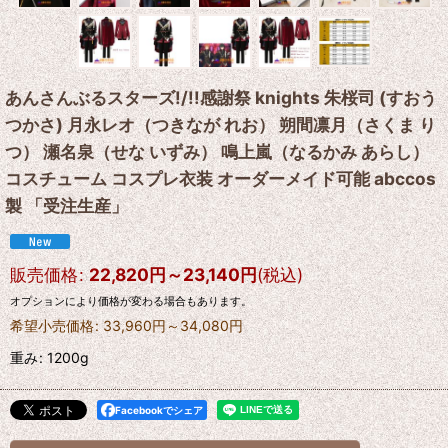
あんさんぶるスターズ!/!!感謝祭 knights 朱桜司 (すおう
つかさ) 月永レオ（つきなが れお） 朔間凛月（さくま り
つ） 瀬名泉（せな いずみ） 鳴上嵐（なるかみ あらし）
コスチューム コスプレ衣装 オーダーメイド可能 abccos
製 「受注生産」
販売価格
:
22,820
円
～23,140
円
(税込)
オプションにより価格が変わる場合もあります。
希望小売価格
:
33,960
円
～34,080
円
重み
:
1200g
Facebookでシェア