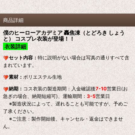
商品詳細
僕のヒーローアカデミア 轟焦凍（とどろき しょう
と） コスプレ衣装が登場！！
衣装詳細
セット内容：
特に説明がない場合は写真の通りすべて含
まれています。
素材：
ポリエステル生地
納期：
コス衣装の製造期間：入金確認後
7-10
営業日(お
急ぎの場合、納期短縮可)、運輸期間：
3-5
営業日
※製造状況によって、遅れることも可能ですが、予めご
了承ください。
※ご注意：製作開始後、キャンセル・返金はできませ
ん。