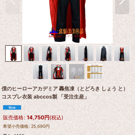
僕のヒーローアカデミア 轟焦凍（とどろき しょう と）
コスプレ衣装 abccos製 「受注生産」
販売価格
:
14,750
円
(税込)
希望小売価格
:
25,690
円