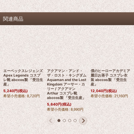
関連商品
エーペックスレジェンズ
アクアマン・アンド・
僕のヒーローアカデミア
Apex Legends コスプ
ザ・ロスト・キングダム
麗日お茶子 コスプレ衣
レ靴 abccos製 「受注生
Aquaman and the Lost
装 abccos製 「受注生
産」
Kingdom アーサー・カ
産」
リー / アクアマン
5,240
円
(税込)
12,040
円
(税込)
Arthur コスプレ靴
希望小売価格
:
8,720
円
希望小売価格
:
21,160
円
abccos製 「受注生産」
5,640
円
(税込)
希望小売価格
:
8,990
円