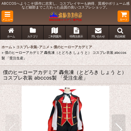
ABCCOSへようこそ!原作に忠実し、コスプレイヤーも納得、質感やボリューム感
など細部までこだわった品質の良いコスプレショップ。
メニュー
カート
ホーム
カテゴリ
ご利用案内
特商法表示
問い合わせ
商品検索
ホーム
>
コスプレ衣装-アニメ
>
僕のヒーローアカデミア
>
僕のヒーローアカデミア 轟焦凍（とどろき しょう と） コスプレ衣装 abccos
製 「受注生産」
僕のヒーローアカデミア 轟焦凍（とどろき しょう と）
コスプレ衣装 abccos製 「受注生産」