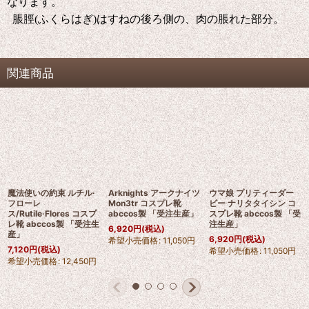
なります。
脹脛(ふくらはぎ)はすねの後ろ側の、肉の脹れた部分。
関連商品
魔法使いの約束 ルチル·
Arknights アークナイツ
ウマ娘 プリティーダー
フローレ
Mon3tr コスプレ靴
ビー ナリタタイシン コ
ス/Rutile·Flores コスプ
abccos製 「受注生産」
スプレ靴 abccos製 「受
レ靴 abccos製 「受注生
注生産」
6,920
円
(税込)
産」
6,920
円
(税込)
希望小売価格
:
11,050
円
7,120
円
(税込)
希望小売価格
:
11,050
円
希望小売価格
:
12,450
円