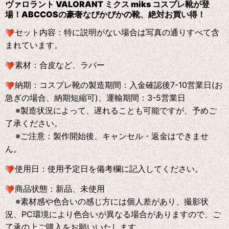
ヴァロラント VALORANT ミクス miks コスプレ靴が登
場！ABCCOS
の
豪奢なぴかぴかの靴、絶対お買い得！
セット内容：特に説明がない場合は写真の通りすべて含
まれています。
素材：合皮など、ラバー
納期：コスプレ靴の製造期間：入金確認後7-10営業日(お
急ぎの場合、納期短縮可)、運輸期間：3-5営業日
※製造状況によって、遅れることも可能ですが、予めご
了承ください。
※ご注意：製作開始後、キャンセル・返金はできませ
ん。
使用日：使用予定日を備考欄に記入してください。
商品状態：新品、未使用
※素材感や色合いの感じ方には個人差があり、撮影状
況、PC環境により色合いが異なる場合がありますので、ご
了承の上ご購入をお願いいたします。