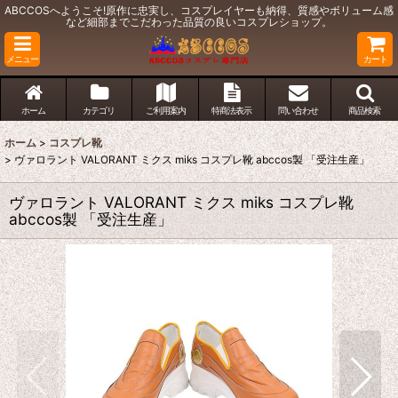
ABCCOSへようこそ!原作に忠実し、コスプレイヤーも納得、質感やボリューム感
など細部までこだわった品質の良いコスプレショップ。
メニュー
カート
ホーム
カテゴリ
ご利用案内
特商法表示
問い合わせ
商品検索
ホーム
>
コスプレ靴
>
ヴァロラント VALORANT ミクス miks コスプレ靴 abccos製 「受注生産」
ヴァロラント VALORANT ミクス miks コスプレ靴
abccos製 「受注生産」