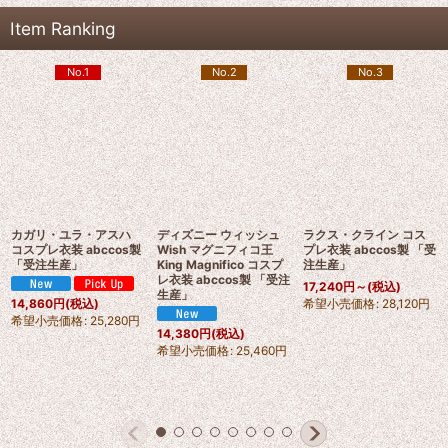
Item Ranking
No.1
No.2
No.3
カガリ・ユラ・アスハ
ディズニー ウィッシュ
ラクス・クライン コス
コスプレ衣装 abccos製
Wish マグニフィコ王
プレ衣装 abccos製 「受
「受注生産」
King Magnifico コスプ
注生産」
レ衣装 abccos製 「受注
17,240
円
～
(税込)
生産」
希望小売価格
:
28,120
円
14,860
円
(税込)
希望小売価格
:
25,280
円
14,380
円
(税込)
希望小売価格
:
25,460
円