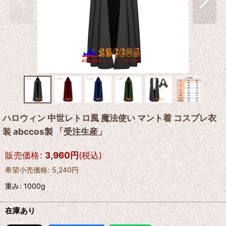
ハロウィン 中世レトロ風 魔法使い マント着 コスプレ衣
装 abccos製 「受注生産」
販売価格
:
3,960
円
(税込)
希望小売価格
:
5,240
円
重み
:
1000g
在庫あり