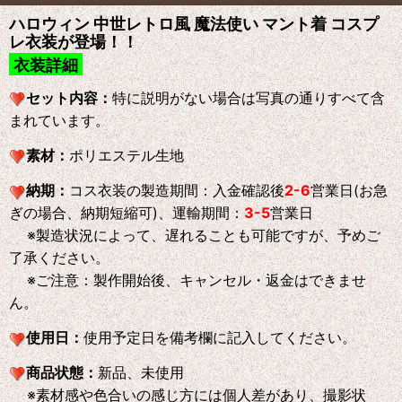
ハロウィン 中世レトロ風 魔法使い マント着 コスプ
レ衣装が登場！！
衣装詳細
セット内容：
特に説明がない場合は写真の通りすべて含
まれています。
素材：
ポリエステル生地
納期：
コス衣装の製造期間：入金確認後
2
-6
営業日(お急
ぎの場合、納期短縮可)、運輸期間：
3-5
営業日
※製造状況によって、遅れることも可能ですが、予めご
了承ください。
※ご注意：製作開始後、キャンセル・返金はできませ
ん。
使用日：
使用予定日を備考欄に記入してください。
商品状態：
新品、未使用
※素材感や色合いの感じ方には個人差があり、撮影状