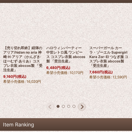
【売り切れ即終】緋弾の
ハロウィンパーティー
スーパーガール カー
アリア/hidan no aria 神
中世レトロ風 ワンピー
ラ・ゾーエル Supergirl
崎·H·アリア（かんざき·
ス コスプレ衣装 abccos
Kara Zor-El つなぎ服 コ
ほーむず·ありあ）コス
製 「受注生産」
スプレ衣装 abccos製
プレ衣装 abccos製 「受
「受注生産」
6,480
円
(税込)
注生産」
7,660
円
(税込)
希望小売価格
:
10,170
円
9,160
円
(税込)
希望小売価格
:
12,590
円
希望小売価格
:
16,020
円
Item Ranking