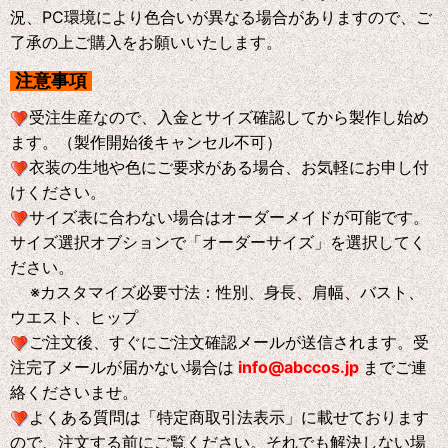
況、PC環境により色合いが異なる場合がありますので、ご
了承の上ご購入をお願いいたします。
注意事項
受注生産なので、入金とサイズ確認してから製作し始め
ます。（製作開始後キャンセル不可）
衣装の生地や色にご要求がある場合、お気軽にお申し付
けください。
サイズ表に合わない場合はオーダーメイドが可能です。
サイズ選択オブションで「オーダーサイズ」を選択してく
ださい。
※
カスタマイズ必要寸法：性別、身長、肩幅、バスト、
ウエスト、ヒップ
ご注文後、すぐにご注文確認メールが送信されます。受
注完了メールが届かない場合は
info@abccos.jp
までご連
絡くださいませ。
よくある質問は「特定商取引法表示」に載せております
ので、注文する前にご覧ください。それでも解決しない場