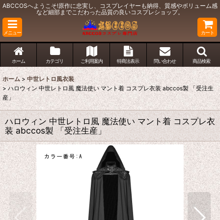
ABCCOSへようこそ!原作に忠実し、コスプレイヤーも納得、質感やボリューム感
など細部までこだわった品質の良いコスプレショップ。
メニュー
カート
ホーム
カテゴリ
ご利用案内
特商法表示
問い合わせ
商品検索
ホーム
>
中世レトロ風衣装
>
ハロウィン 中世レトロ風 魔法使い マント着 コスプレ衣装 abccos製 「受注生
産」
ハロウィン 中世レトロ風 魔法使い マント着 コスプレ衣
装 abccos製 「受注生産」