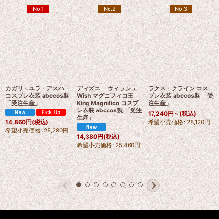
No.1
No.2
No.3
カガリ・ユラ・アスハ
ディズニー ウィッシュ
ラクス・クライン コス
コスプレ衣装 abccos製
Wish マグニフィコ王
プレ衣装 abccos製 「受
「受注生産」
King Magnifico コスプ
注生産」
レ衣装 abccos製 「受注
17,240
円
～
(税込)
生産」
希望小売価格
:
28,120
円
14,860
円
(税込)
希望小売価格
:
25,280
円
14,380
円
(税込)
希望小売価格
:
25,460
円