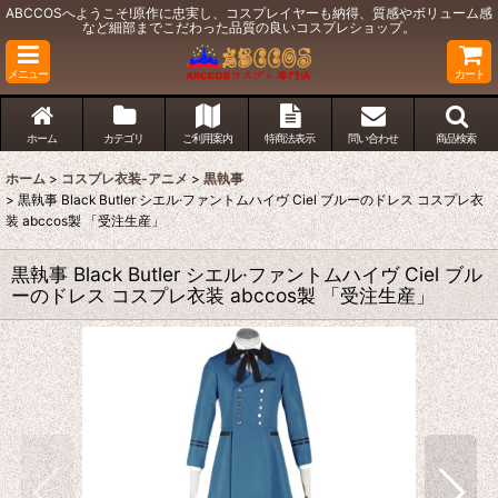
ABCCOSへようこそ!原作に忠実し、コスプレイヤーも納得、質感やボリューム感
など細部までこだわった品質の良いコスプレショップ。
メニュー
カート
ホーム
カテゴリ
ご利用案内
特商法表示
問い合わせ
商品検索
ホーム
>
コスプレ衣装-アニメ
>
黒執事
>
黒執事 Black Butler シエル·ファントムハイヴ Ciel ブルーのドレス コスプレ衣
装 abccos製 「受注生産」
黒執事 Black Butler シエル·ファントムハイヴ Ciel ブル
ーのドレス コスプレ衣装 abccos製 「受注生産」