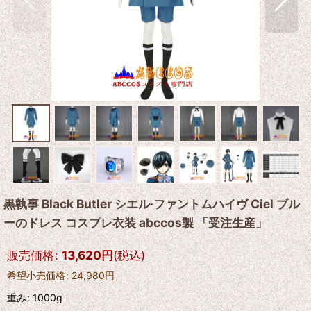
黒執事 Black Butler シエル·ファントムハイヴ Ciel ブル
ーのドレス コスプレ衣装 abccos製 「受注生産」
販売価格
:
13,620
円
(税込)
希望小売価格
:
24,980
円
重み
:
1000g