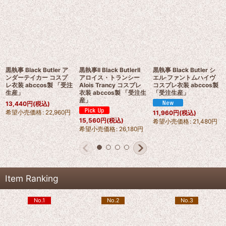
黒執事 Black Butler ア
黒執事II Black ButlerII
黒執事 Black Butler シ
ンダーテイカー コスプ
アロイス・トランシー
エル·ファントムハイヴ
レ衣装 abccos製 「受注
Alois Trancy コスプレ
コスプレ衣装 abccos製
生産」
衣装 abccos製 「受注生
「受注生産」
産」
13,440
円
(税込)
希望小売価格
:
22,960
円
11,960
円
(税込)
15,560
円
(税込)
希望小売価格
:
21,480
円
希望小売価格
:
26,180
円
Item Ranking
No.1
No.2
No.3