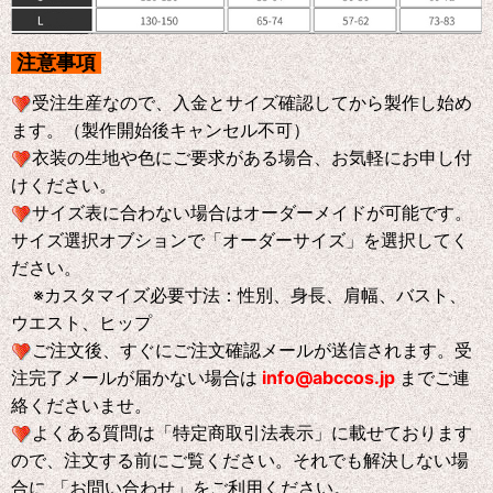
注意事項
受注生産なので、入金とサイズ確認してから製作し始め
ます。（製作開始後キャンセル不可）
衣装の生地や色にご要求がある場合、お気軽にお申し付
けください。
サイズ表に合わない場合はオーダーメイドが可能です。
サイズ選択オブションで「オーダーサイズ」を選択してく
ださい。
※
カスタマイズ必要寸法：性別、身長、肩幅、バスト、
ウエスト、ヒップ
ご注文後、すぐにご注文確認メールが送信されます。受
注完了メールが届かない場合は
info@abccos.jp
までご連
絡くださいませ。
よくある質問は「特定商取引法表示」に載せております
ので、注文する前にご覧ください。それでも解決しない場
合に 「お問い合わせ」をご利用ください。