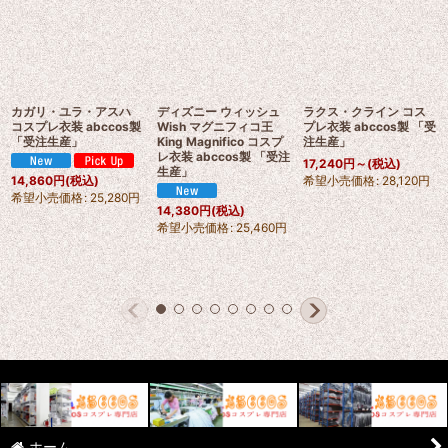
カガリ・ユラ・アスハ
ディズニー ウィッシュ
ラクス・クライン コス
コスプレ衣装 abccos製
Wish マグニフィコ王
プレ衣装 abccos製 「受
「受注生産」
King Magnifico コスプ
注生産」
レ衣装 abccos製 「受注
17,240
円
～
(税込)
生産」
希望小売価格
:
28,120
円
14,860
円
(税込)
希望小売価格
:
25,280
円
14,380
円
(税込)
希望小売価格
:
25,460
円
ホーム