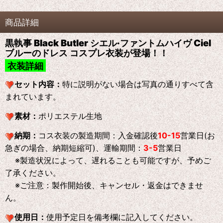
商品詳細
黒執事 Black Butler シエル·ファントムハイヴ Ciel
ブルーのドレス コスプレ衣装が登場！！
衣装詳細
セット内容：
特に説明がない場合は写真の通りすべて含
まれています。
素材：
ポリエステル生地
納期：
コス衣装の製造期間：入金確認後
10-15
営業日(お
急ぎの場合、納期短縮可)、運輸期間：
3-5
営業日
※製造状況によって、遅れることも可能ですが、予めご
了承ください。
※ご注意：製作開始後、キャンセル・返金はできませ
ん。
使用日：
使用予定日を備考欄に記入してください。