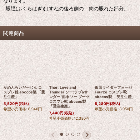
なります。
脹脛(ふくらはぎ)はすねの後ろ側の、肉の脹れた部分。
関連商品
かめんらいだーじん コ
Thor: Love and
仮面ライダーフォーゼ
スプレ靴 abccos製 「受
Thunder ソー:ラブ&サ
Fourze コスプレ靴
注生産」
ンダー 雷神 ソー ブーツ
abccos製 「受注生産」
コスプレ靴 abccos製
5,520
円
(税込)
5,280
円
(税込)
「受注生産」
希望小売価格
:
8,940
円
希望小売価格
:
8,950
円
7,440
円
(税込)
希望小売価格
:
12,380
円