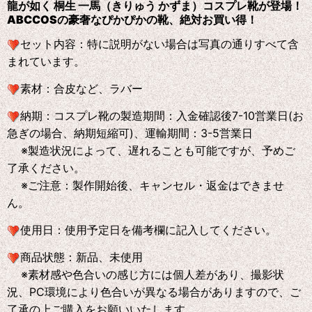
龍が如く 桐生 一馬（きりゅう かずま）コスプレ靴が登場！
ABCCOS
の
豪奢なぴかぴかの靴、絶対お買い得！
セット内容：特に説明がない場合は写真の通りすべて含
まれています。
素材：合皮など、ラバー
納期：コスプレ靴の製造期間：入金確認後7-10営業日(お
急ぎの場合、納期短縮可)、運輸期間：3-5営業日
※製造状況によって、遅れることも可能ですが、予めご
了承ください。
※ご注意：製作開始後、キャンセル・返金はできませ
ん。
使用日：使用予定日を備考欄に記入してください。
商品状態：新品、未使用
※素材感や色合いの感じ方には個人差があり、撮影状
況、PC環境により色合いが異なる場合がありますので、ご
了承の上ご購入をお願いいたします。