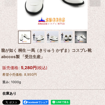
龍が如く 桐生 一馬（きりゅう かずま）コスプレ靴
abccos製 「受注生産」
販売価格
:
5,280
円
(税込)
希望小売価格
:
8,950
円
重み
:
1000g
在庫あり
Facebookでシェア