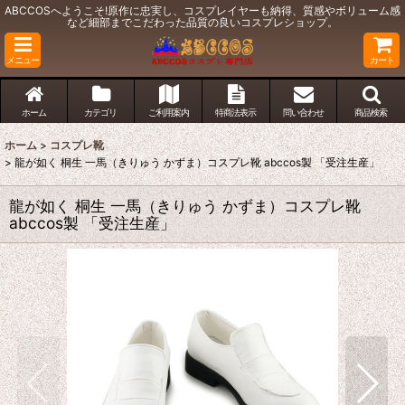
ABCCOSへようこそ!原作に忠実し、コスプレイヤーも納得、質感やボリューム感
など細部までこだわった品質の良いコスプレショップ。
メニュー
カート
ホーム
カテゴリ
ご利用案内
特商法表示
問い合わせ
商品検索
ホーム
>
コスプレ靴
>
龍が如く 桐生 一馬（きりゅう かずま）コスプレ靴 abccos製 「受注生産」
龍が如く 桐生 一馬（きりゅう かずま）コスプレ靴
abccos製 「受注生産」