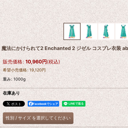
魔法にかけられて2 Enchanted 2 ジゼル コスプレ衣装 a
販売価格
:
10,960
円
(税込)
希望小売価格
:
19,120
円
重み
:
1000g
在庫あり
Facebookでシェア
性別
/
サイズ
を選択してください