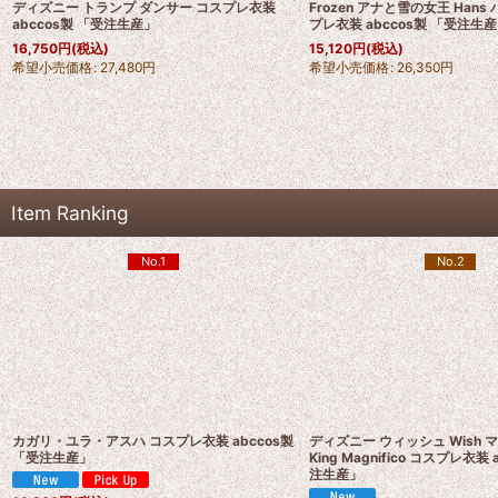
ディズニー トランプ ダンサー コスプレ衣装
Frozen アナと雪の女王 Hans
abccos製 「受注生産」
プレ衣装 abccos製 「受注生
16,750
円
(税込)
15,120
円
(税込)
希望小売価格
:
27,480
円
希望小売価格
:
26,350
円
Item Ranking
No.1
No.2
カガリ・ユラ・アスハ コスプレ衣装 abccos製
ディズニー ウィッシュ Wish
「受注生産」
King Magnifico コスプレ衣装 
注生産」