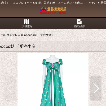
原作に忠実し、コスプレイヤーも納得、質感やボリューム感など細部までこだわった品
ご利用案内
特商法表示
 ジゼル コスプレ衣装 abccos製 「受注生産」
bccos製 「受注生産」