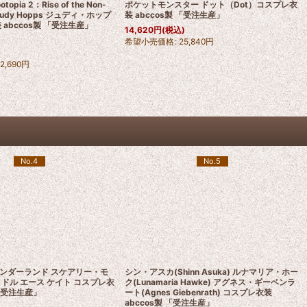
opia 2：Rise of the Non-
ポケットモンスター ドット（Dot）コスプレ衣
 Judy Hopps ジュディ・ホップ
装 abccos製 「受注生産」
 abccos製 「受注生産」
14,620
円
(税込)
希望小売価格
:
25,840
円
12,690
円
No.4
No.5
ンダーランド スケアリー・モ
シン・アスカ(Shinn Asuka) ルナマリア・ホー
ドル エース ケイト コスプレ衣
ク(Lunamaria Hawke) アグネス・ギーベンラ
 「受注生産」
ート(Agnes Giebenrath) コスプレ衣装
abccos製 「受注生産」