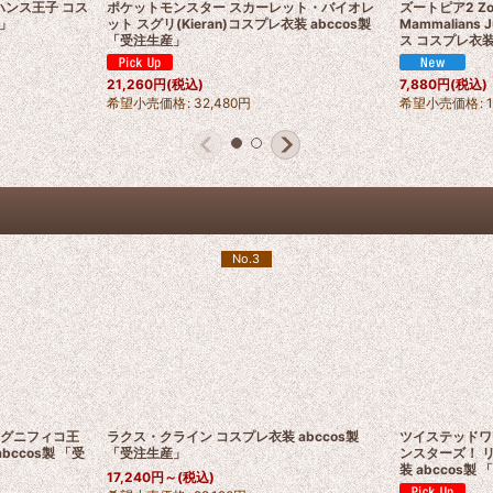
 ハンス王子 コス
ポケットモンスター スカーレット・バイオレ
ズートピア2 Zoot
産」
ット スグリ(Kieran)コスプレ衣装 abccos製
Mammalians
「受注生産」
ス コスプレ衣装
21,260
円
(税込)
7,880
円
(税込)
希望小売価格
:
32,480
円
希望小売価格
:
No.3
 マグニフィコ王
ラクス・クライン コスプレ衣装 abccos製
ツイステッドワ
abccos製 「受
「受注生産」
ンスターズ！ リ
装 abccos製
17,240
円
～
(税込)