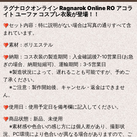
ラグナロクオンライン Ragnarok Online RO アコラ
イト ユーファ コスプレ衣装が登場！！
セット内容：
特に説明がない場合は写真の通りすべて含
まれています。
素材：
ポリエステル
納期：
コス衣装の製造期間：入金確認後7-10営業日(お急
ぎの場合、納期短縮可)、運輸期間：3-5営業日
※製造状況によって、遅れることも可能ですが、予めご
了承ください。
※ご注意：製作開始後、キャンセル・返金はできませ
ん。
使用日：
使用予定日を備考欄に記入してください。
商品状態：
新品、未使用
※素材感や色合いの感じ方には個人差があり、撮影状
況、PC環境により色合いが異なる場合がありますので、ご