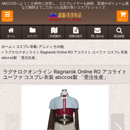
ABCCOSへようこそ!原作に忠実し、コスプレイヤーも納得、質感やボリューム感
など細部までこだわった品質の良いコスプレショップ。
メニュー
カート
ホーム
カテゴリ
ご利用案内
特商法表示
問い合わせ
商品検索
ホーム
>
コスプレ衣装-アニメ
>
その他
>
ラグナロクオンライン Ragnarok Online RO アコライト ユーファ コスプレ衣装
abccos製 「受注生産」
ラグナロクオンライン Ragnarok Online RO アコライト
ユーファ コスプレ衣装 abccos製 「受注生産」