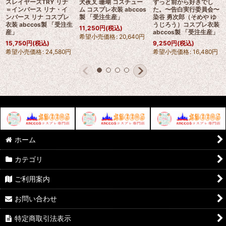
スレイヤーズTRY リナ
犬夜叉 珊瑚 コスチュー
ずっと前から好きでし
＝インバース リナ・イ
ム コスプレ衣装 abccos
た。〜告白実行委員会〜
ンバース リナ コスプレ
製 「受注生産」
染谷 勇次郎（そめや ゆ
衣装 abccos製 「受注生
うじろう）コスプレ衣装
11,250
円
(税込)
産」
abccos製 「受注生産」
希望小売価格
:
20,640
円
15,750
円
(税込)
9,250
円
(税込)
希望小売価格
:
24,580
円
希望小売価格
:
16,480
円
ホーム
カテゴリ
ご利用案内
お問い合わせ
特定商取引法表示