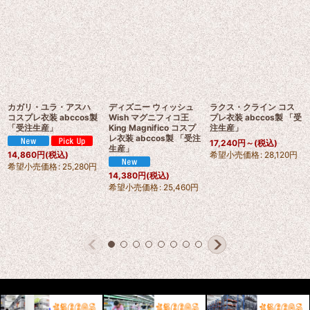
カガリ・ユラ・アスハ
ディズニー ウィッシュ
ラクス・クライン コス
コスプレ衣装 abccos製
Wish マグニフィコ王
プレ衣装 abccos製 「受
「受注生産」
King Magnifico コスプ
注生産」
レ衣装 abccos製 「受注
17,240
円
～
(税込)
生産」
希望小売価格
:
28,120
円
14,860
円
(税込)
希望小売価格
:
25,280
円
14,380
円
(税込)
希望小売価格
:
25,460
円