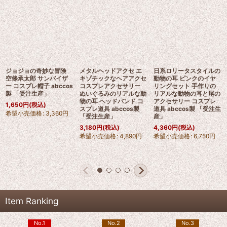
ジョジョの奇妙な冒険
メタルヘッドアクセ エ
日系ロリータスタイルの
空條承太郎 サンバイザ
キゾチックなヘアアクセ
動物の耳 ピンクのイヤ
ー コスプレ帽子 abccos
コスプレアクセサリー
リングセット 手作りの
製 「受注生産」
ぬいぐるみのリアルな動
リアルな動物の耳と尾の
物の耳 ヘッドバンド コ
アクセサリー コスプレ
1,650
円
(税込)
スプレ道具 abccos製
道具 abccos製 「受注生
希望小売価格
:
3,360
円
「受注生産」
産」
3,180
円
(税込)
4,360
円
(税込)
希望小売価格
:
4,890
円
希望小売価格
:
6,750
円
Item Ranking
No.1
No.2
No.3