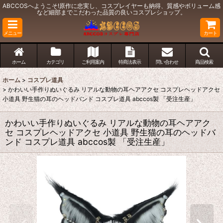
ABCCOSへようこそ!原作に忠実し、コスプレイヤーも納得、質感やボリューム感
など細部までこだわった品質の良いコスプレショップ。
メニュー
カート
ホーム
カテゴリ
ご利用案内
特商法表示
問い合わせ
商品検索
ホーム
>
コスプレ道具
>
かわいい手作りぬいぐるみ リアルな動物の耳ヘアアクセ コスプレヘッドアクセ
小道具 野生猫の耳のヘッドバンド コスプレ道具 abccos製 「受注生産」
かわいい手作りぬいぐるみ リアルな動物の耳ヘアアク
セ コスプレヘッドアクセ 小道具 野生猫の耳のヘッドバ
ンド コスプレ道具 abccos製 「受注生産」