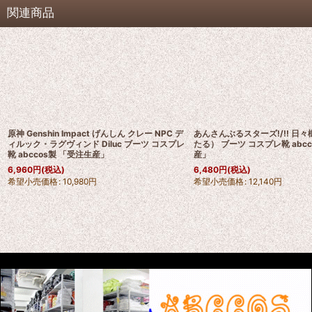
関連商品
原神 Genshin Impact げんしん クレー NPC デ
あんさんぶるスターズ!/!! 日
ィルック・ラグヴィンド Diluc ブーツ コスプレ
たる） ブーツ コスプレ靴 abc
靴 abccos製 「受注生産」
産」
6,960
円
(税込)
6,480
円
(税込)
希望小売価格
:
10,980
円
希望小売価格
:
12,140
円