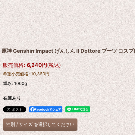
原神 Genshin Impact げんしん Il Dottore ブーツ 
販売価格
:
6,240
円
(税込)
希望小売価格
:
10,360
円
重み
:
1000g
在庫あり
Facebookでシェア
性別
/
サイズ
を選択してください