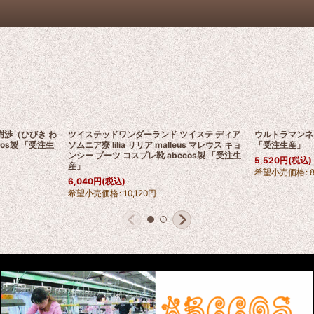
々樹渉（ひびき わ
ツイステッドワンダーランド ツイステ ディア
ウルトラマンネク
cos製 「受注生
ソムニア寮 lilia リリア malleus マレウス キョ
「受注生産」
ンシー ブーツ コスプレ靴 abccos製 「受注生
5,520
円
(税込)
産」
希望小売価格
:
6,040
円
(税込)
希望小売価格
:
10,120
円