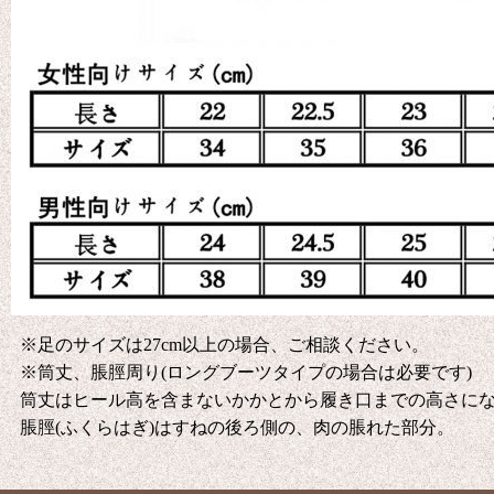
※足のサイズは27cm以上の場合、ご相談ください。
※筒丈、脹脛周り(ロングブーツタイプの場合は必要です)
筒丈はヒール高を含まないかかとから履き口までの高さに
脹脛(ふくらはぎ)はすねの後ろ側の、肉の脹れた部分。