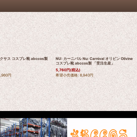
サス コスプレ靴 abccos製
NU: カーニバル Nu: Carnival オリビン Olivine
コスプレ靴 abccos製 「受注生産」
5,760
円
(税込)
8,960
円
希望小売価格
:
8,940
円