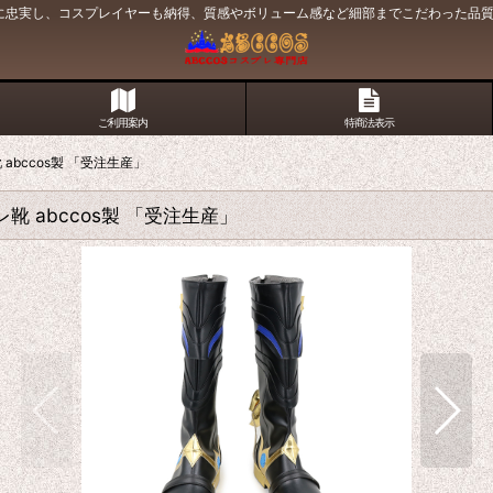
原作に忠実し、コスプレイヤーも納得、質感やボリューム感など細部までこだわった品
ご利用案内
特商法表示
プレ靴 abccos製 「受注生産」
コスプレ靴 abccos製 「受注生産」