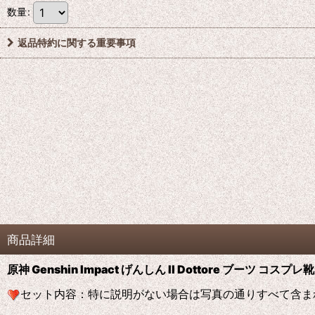
数量
:
返品特約に関する重要事項
商品詳細
原神 Genshin Impact げんしん Il Dottore ブーツ コス
セット内容：特に説明がない場合は写真の通りすべて含ま