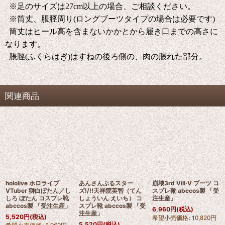
※足のサイズは27cm以上の場合、ご相談ください。
※筒丈、脹脛周り(ロングブーツタイプの場合は必要です)
筒丈はヒール高を含まないかかとから履き口までの高さに
なります。
脹脛(ふくらはぎ)はすねの後ろ側の、肉の脹れた部分。
関連商品
hololive ホロライブ
あんさんぶるスター
崩壊3rd Vill·V ブーツ コ
VTuber 獅白ぼたん／し
ズ!/!!天祥院英智（てん
スプレ靴 abccos製 「受
しろ ぼたん コスプレ靴
しょういん えいち） コ
注生産」
abccos製 「受注生産」
スプレ靴 abccos製 「受
6,960
円
(税込)
注生産」
5,520
円
(税込)
希望小売価格
:
10,820
円
5,520
円
(税込)