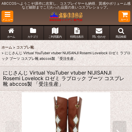
ABCCOSへようこそ!原作に忠実し、コスプレイヤーも納得、質感やボリューム感
など細部までこだわった品質の良いコスプレショップ。
メニュー
カート
ホーム
カテゴリ
ご利用案内
特商法表示
問い合わせ
商品検索
ホーム
>
コスプレ靴
>
にじさんじ Virtual YouTuber vtuber NIJISANJI Rosemi Lovelock ロゼミ ラブロ
ック ブーツ コスプレ靴 abccos製 「受注生産」
にじさんじ Virtual YouTuber vtuber NIJISANJI
Rosemi Lovelock ロゼミ ラブロック ブーツ コスプレ
靴 abccos製 「受注生産」