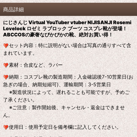
商品詳細
にじさんじ Virtual YouTuber vtuber NIJISANJI Rosemi
Lovelock ロゼミ ラブロック ブーツ コスプレ靴が登場！
ABCCOS
の
豪奢なぴかぴかの靴、絶対お買い得！
セット内容：特に説明がない場合は写真の通りすべて含
まれています。
素材：合皮など、ラバー
納期：コスプレ靴の製造期間：入金確認後7-10営業日(お
急ぎの場合、納期短縮可)、運輸期間：3-5営業日
※製造状況によって、遅れることも可能ですが、予めご
了承ください。
※ご注意：製作開始後、キャンセル・返金はできませ
ん。
使用日：使用予定日を備考欄に記入してください。