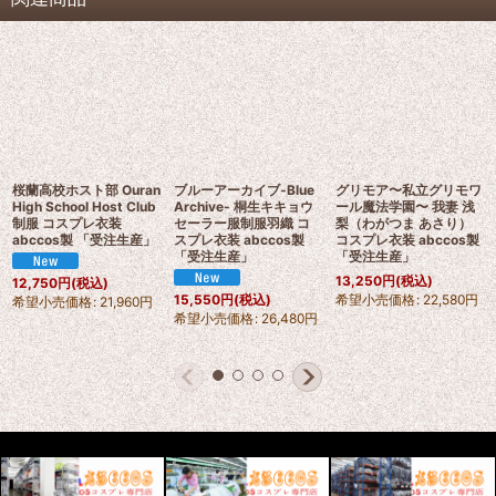
桜蘭高校ホスト部 Ouran
ブルーアーカイブ-Blue
グリモア〜私立グリモワ
High School Host Club
Archive- 桐生キキョウ
ール魔法学園〜 我妻 浅
制服 コスプレ衣装
セーラー服制服羽織 コ
梨（わがつま あさり）
abccos製 「受注生産」
スプレ衣装 abccos製
コスプレ衣装 abccos製
「受注生産」
「受注生産」
13,250
円
(税込)
12,750
円
(税込)
希望小売価格
:
22,580
円
15,550
円
(税込)
希望小売価格
:
21,960
円
希望小売価格
:
26,480
円