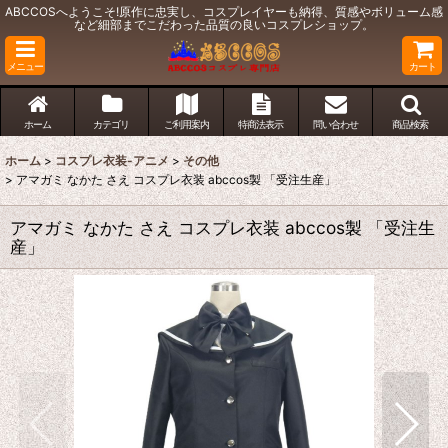
ABCCOSへようこそ!原作に忠実し、コスプレイヤーも納得、質感やボリューム感
など細部までこだわった品質の良いコスプレショップ。
メニュー
カート
ホーム
カテゴリ
ご利用案内
特商法表示
問い合わせ
商品検索
ホーム
>
コスプレ衣装-アニメ
>
その他
>
アマガミ なかた さえ コスプレ衣装 abccos製 「受注生産」
アマガミ なかた さえ コスプレ衣装 abccos製 「受注生
産」