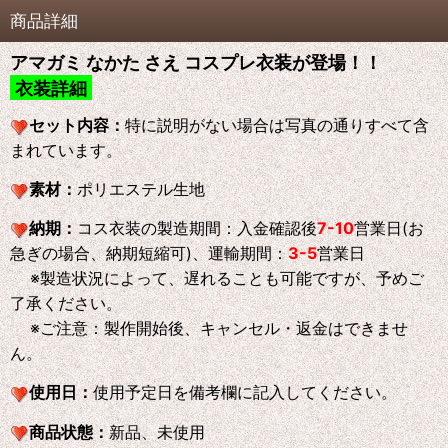
商品詳細
アマガミ なかた さえ コスプレ衣装が登場！！
衣装詳細
セット内容：
特に説明がない場合は写真の通りすべて含
まれています。
素材：
ポリエステル生地
納期：
コス衣装の製造期間：入金確認後
7-10
営業日(お
急ぎの場合、納期短縮可)、運輸期間：
3-5
営業日
※製造状況によって、遅れることも可能ですが、予めご
了承ください。
※ご注意：製作開始後、キャンセル・返金はできませ
ん。
使用日：
使用予定日を備考欄に記入してください。
商品状態：
新品、未使用