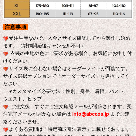
注意事項
受注生産なので、入金とサイズ確認してから製作し始め
ます。（製作開始後キャンセル不可）
衣装の生地や色にご要求がある場合、お気軽にお申し付
けください。
サイズ表に合わない場合はオーダーメイドが可能です。
サイズ選択オブションで「オーダーサイズ」を選択してく
ださい。
※
カスタマイズ必要寸法：性別、身長、肩幅、バスト、
ウエスト、ヒップ
ご注文後、すぐにご注文確認メールが送信されます。受
注完了メールが届かない場合は
info@abccos.jp
までご連
絡くださいませ。
よくある質問は「特定商取引法表示」に載せております