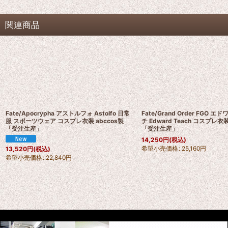
関連商品
Fate/Apocrypha アストルフォ Astolfo 日常
Fate/Grand Order FGO 
服 スポーツウェア コスプレ衣装 abccos製
チ Edward Teach コスプレ衣装
「受注生産」
「受注生産」
14,250
円
(税込)
希望小売価格
:
25,160
円
13,520
円
(税込)
希望小売価格
:
22,840
円