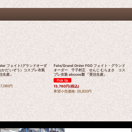
 Order フェイト/グランドオーダ
Fate/Grand Order FGO フェイト・グランド
（おかだ いぞう）コスプレ衣装
オーダー 千子村正 せんじ むらまさ コス
受注生産」
プレ衣装 abccos製 「受注生産」
)
27,080
円
15,760
円
(税込)
希望小売価格
:
26,820
円