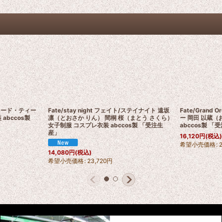
エドワード・ティー
Fate/stay night フェイト/ステイナイト 遠坂
Fate/Grand
 abccos製
凛（とおさか りん） 間桐 桜（まとう さくら）
ー 岡田 以蔵
女子制服 コスプレ衣装 abccos製 「受注生
abccos製 「
産」
16,120
円
(税込
希望小売価格
:
14,080
円
(税込)
希望小売価格
:
23,720
円