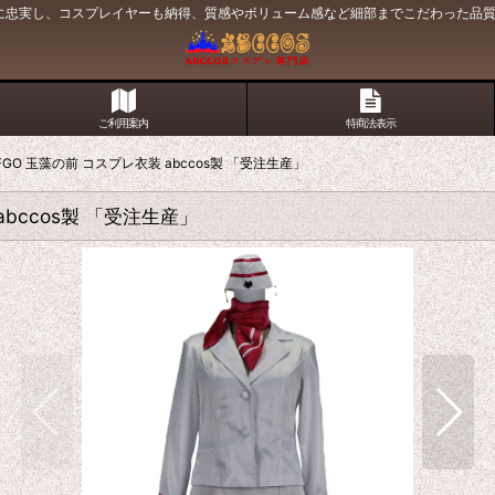
原作に忠実し、コスプレイヤーも納得、質感やボリューム感など細部までこだわった品
ご利用案内
特商法表示
ラ FGO 玉藻の前 コスプレ衣装 abccos製 「受注生産」
 abccos製 「受注生産」