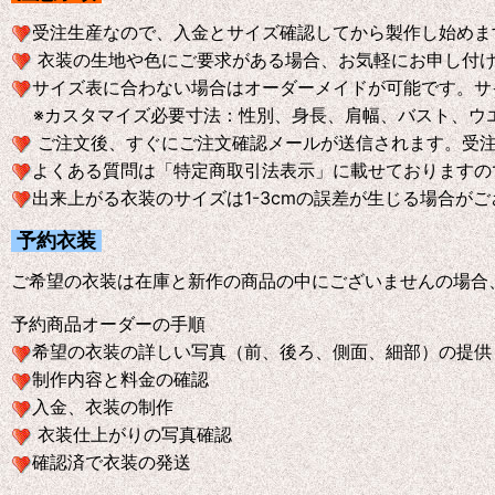
受注生産なので、入金とサイズ確認してから製作し始めま
衣装の生地や色にご要求がある場合、お気軽にお申し付
サイズ表に合わない場合はオーダーメイドが可能です。サ
※
カスタマイズ必要寸法：性別、身長、肩幅、バスト、ウ
ご注文後、すぐにご注文確認メールが送信されます。受
よくある質問は「特定商取引法表示」に載せておりますの
出来上がる衣装のサイズは1-3cmの誤差が生じる場合が
予約衣装
ご希望の衣装は在庫と新作の商品の中にございませんの場合
予約商品オーダーの手順
希望の衣装の詳しい写真（前、後ろ、側面、細部）の提供
制作内容と料金の確認
入金、衣装の制作
衣装仕上がりの写真確認
確認済で衣装の発送