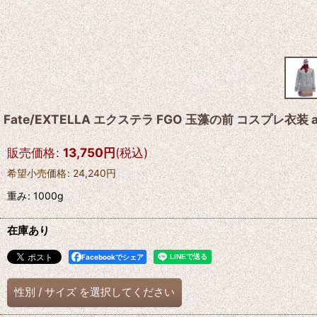
Fate/EXTELLA エクステラ FGO 玉藻の前 コスプレ衣装 
販売価格
:
13,750
円
(税込)
希望小売価格
:
24,240
円
重み
:
1000g
在庫あり
Facebookでシェア
性別
/
サイズ
を選択してください