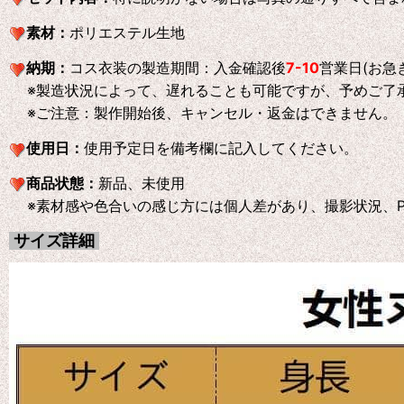
素材：
ポリエステル生地
納期：
コス衣装の製造期間：入金確認後
7-10
営業日(お急
※製造状況によって、遅れることも可能ですが、予めご了
※ご注意：製作開始後、キャンセル・返金はできません。
使用日：
使用予定日を備考欄に記入してください。
商品状態：
新品、未使用
※素材感や色合いの感じ方には個人差があり、撮影状況、P
サイズ詳細