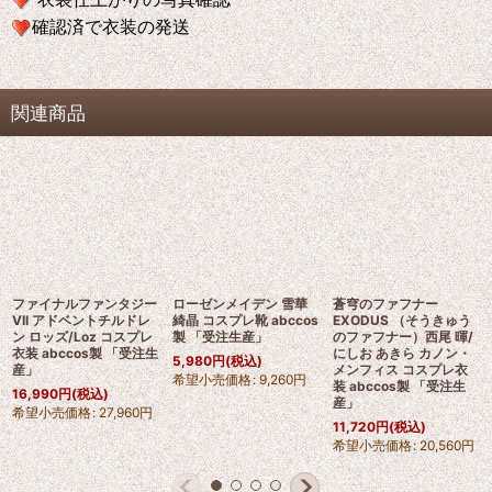
確認済で衣装の発送
関連商品
ファイナルファンタジー
ローゼンメイデン 雪華
蒼穹のファフナー
VII アドベントチルドレ
綺晶 コスプレ靴 abccos
EXODUS （そうきゅう
ン ロッズ/Loz コスプレ
製 「受注生産」
のファフナー）西尾 暉/
衣装 abccos製 「受注生
にしお あきら カノン・
5,980
円
(税込)
産」
メンフィス コスプレ衣
希望小売価格
:
9,260
円
装 abccos製 「受注生
16,990
円
(税込)
産」
希望小売価格
:
27,960
円
11,720
円
(税込)
希望小売価格
:
20,560
円