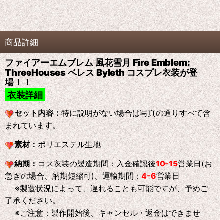
商品詳細
ファイアーエムブレム 風花雪月 Fire Emblem:
ThreeHouses ベレス Byleth コスプレ衣装が登
場！！
衣装詳細
セット内容：
特に説明がない場合は写真の通りすべて含
まれています。
素材：
ポリエステル生地
納期：
コス衣装の製造期間：入金確認後
10-15
営業日(お
急ぎの場合、納期短縮可)、運輸期間：
4-6
営業日
※製造状況によって、遅れることも可能ですが、予めご
了承ください。
※ご注意：製作開始後、キャンセル・返金はできませ