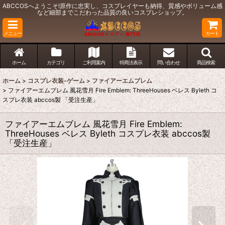
ABCCOSへようこそ!原作に忠実し、コスプレイヤーも納得、質感やボリューム感
など細部までこだわった品質の良いコスプレショップ。
メニュー
カート
ホーム
カテゴリ
ご利用案内
特商法表示
問い合わせ
商品検索
ホーム
>
コスプレ衣装-ゲーム
>
ファイアーエムブレム
>
ファイアーエムブレム 風花雪月 Fire Emblem: ThreeHouses ベレス Byleth コ
スプレ衣装 abccos製 「受注生産」
ファイアーエムブレム 風花雪月 Fire Emblem:
ThreeHouses ベレス Byleth コスプレ衣装 abccos製
「受注生産」