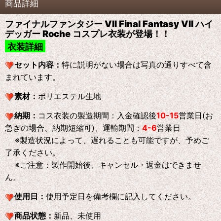
商品詳細
ファイナルファンタジー VII Final Fantasy VII ハイ
デッガー Roche コスプレ衣装が登場！！
衣装詳細
セット内容：
特に説明がない場合は写真の通りすべて含
まれています。
素材：
ポリエステル生地
納期：
コス衣装の製造期間：入金確認後
10-15
営業日(お
急ぎの場合、納期短縮可)、運輸期間：
4-6
営業日
※製造状況によって、遅れることも可能ですが、予めご
了承ください。
※ご注意：製作開始後、キャンセル・返金はできませ
ん。
使用日：
使用予定日を備考欄に記入してください。
商品状態：
新品、未使用