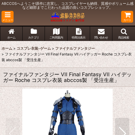
ABCCOSへようこそ!原作に忠実し、コスプレイヤーも納得、質感やボリューム感
など細部までこだわった品質の良いコスプレショップ。
メニュー
カート
ホーム
カテゴリ
ご利用案内
特商法表示
問い合わせ
商品検索
ホーム
>
コスプレ衣装-ゲーム
>
ファイナルファンタジー
>
ファイナルファンタジー VII Final Fantasy VII ハイデッガー Roche コスプレ衣
装 abccos製 「受注生産」
ファイナルファンタジー VII Final Fantasy VII ハイデッ
ガー Roche コスプレ衣装 abccos製 「受注生産」