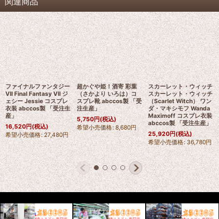
関連商品
ファイナルファンタジー
超かぐや姫！酒寄 彩葉
スカーレット・ウィッチ
VII Final Fantasy VII ジ
（さかより いろは）コ
スカーレット・ウィッチ
ェシー Jessie コスプレ
スプレ靴 abccos製 「受
（Scarlet Witch） ワン
衣装 abccos製 「受注生
注生産」
ダ・マキシモフ Wanda
産」
Maximoff コスプレ衣装
5,750
円
(税込)
abccos製 「受注生産」
16,520
円
(税込)
希望小売価格
:
8,680
円
25,920
円
(税込)
希望小売価格
:
27,480
円
希望小売価格
:
36,780
円