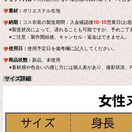
素材：
ポリエステル生地
納期：
コス衣装の製造期間：入金確認後
10-15
営業日(お
※製造状況によって、遅れることも可能ですが、予めご了
※ご注意：製作開始後、キャンセル・返金はできません。
使用日：
使用予定日を備考欄に記入してください。
商品状態：
新品、未使用
※素材感や色合いの感じ方には個人差があり、撮影状況、P
サイズ詳細