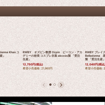
nna Khan コ
RWBY オズピン教授 Ozpin ビーコン・アカ
RWBY ブレイク
生産」
デミーの校長 コスプレ衣装 abccos製 「受注
Belladonna
生産」
製 「受注生産
12,750
円
(税込)
12,040
円
(税込
希望小売価格
:
21,960
円
希望小売価格
: