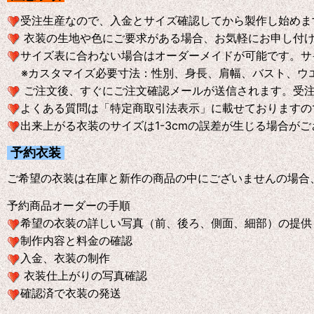
受注生産なので、入金とサイズ確認してから製作し始めま
衣装の生地や色にご要求がある場合、お気軽にお申し付
サイズ表に合わない場合はオーダーメイドが可能です。サ
※
カスタマイズ必要寸法：性別、身長、肩幅、バスト、ウ
ご注文後、すぐにご注文確認メールが送信されます。受
よくある質問は「特定商取引法表示」に載せておりますの
出来上がる衣装のサイズは1-3cmの誤差が生じる場合が
予約衣装
ご希望の衣装は在庫と新作の商品の中にございませんの場合
予約商品オーダーの手順
希望の衣装の詳しい写真（前、後ろ、側面、細部）の提供
制作内容と料金の確認
入金、衣装の制作
衣装仕上がりの写真確認
確認済で衣装の発送