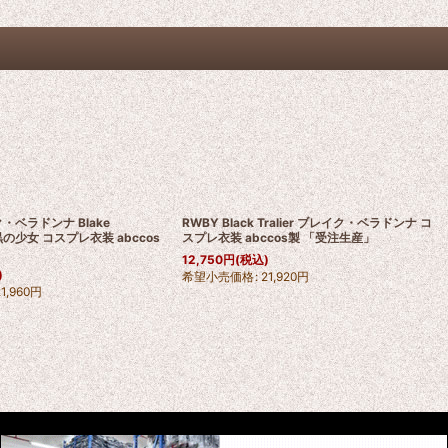
・ベラドンナ Blake
RWBY Black Tralier ブレイク・ベラドンナ コ
 黒の少女 コスプレ衣装 abccos
スプレ衣装 abccos製 「受注生産」
」
12,750
円
(税込)
)
希望小売価格
:
21,920
円
21,960
円