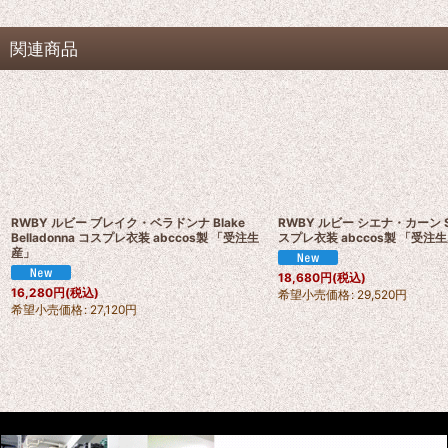
関連商品
RWBY ルビー ブレイク・ベラドンナ Blake
RWBY ルビー シエナ・カーン Sie
Belladonna コスプレ衣装 abccos製 「受注生
スプレ衣装 abccos製 「受注
産」
18,680
円
(税込)
16,280
円
(税込)
希望小売価格
:
29,520
円
希望小売価格
:
27,120
円