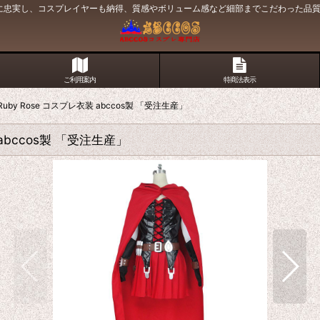
原作に忠実し、コスプレイヤーも納得、質感やボリューム感など細部までこだわった品
ご利用案内
特商法表示
uby Rose コスプレ衣装 abccos製 「受注生産」
abccos製 「受注生産」