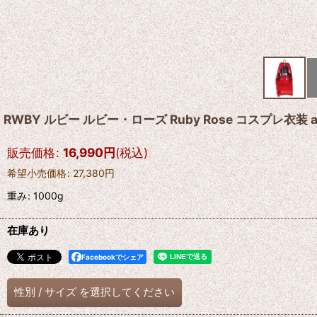
RWBY ルビー ルビー・ローズ Ruby Rose コスプレ衣装 
販売価格
:
16,990
円
(税込)
希望小売価格
:
27,380
円
重み
:
1000g
在庫あり
Facebookでシェア
性別
/
サイズ
を選択してください