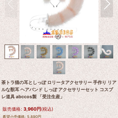
茶トラ猫の耳としっぽ ロリータアクセサリー 手作り リア
ルな獣耳 ヘアバンド しっぽ アクセサリーセット コスプ
レ道具 abccos製 「受注生産」
販売価格
:
3,960
円
(税込)
希望小売価格
:
5,890
円