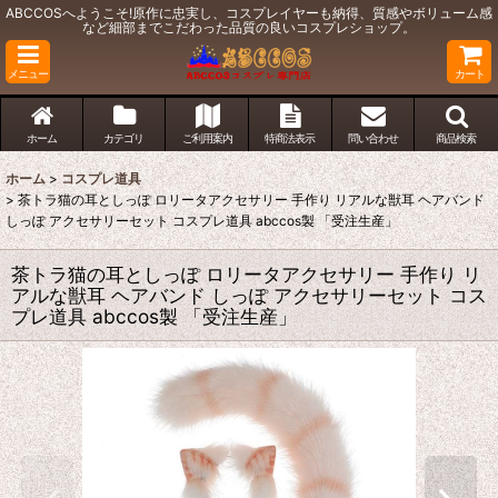
ABCCOSへようこそ!原作に忠実し、コスプレイヤーも納得、質感やボリューム感
など細部までこだわった品質の良いコスプレショップ。
メニュー
カート
ホーム
カテゴリ
ご利用案内
特商法表示
問い合わせ
商品検索
ホーム
>
コスプレ道具
>
茶トラ猫の耳としっぽ ロリータアクセサリー 手作り リアルな獣耳 ヘアバンド
しっぽ アクセサリーセット コスプレ道具 abccos製 「受注生産」
茶トラ猫の耳としっぽ ロリータアクセサリー 手作り リ
アルな獣耳 ヘアバンド しっぽ アクセサリーセット コス
プレ道具 abccos製 「受注生産」