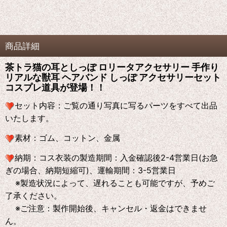
商品詳細
茶トラ猫の耳としっぽ ロリータアクセサリー 手作り
リアルな獣耳 ヘアバンド しっぽ アクセサリーセット
コスプレ道具が登場！！
セット内容：
ご覧の通り写真に写るパーツをすべて出品
いたします。
素材：
ゴム、コットン、金属
納期：
コス衣装の製造期間：入金確認後2-4営業日(お急
ぎの場合、納期短縮可)、運輸期間：3-5営業日
※製造状況によって、遅れることも可能ですが、予めご
了承ください。
※ご注意：製作開始後、キャンセル・返金はできませ
ん。