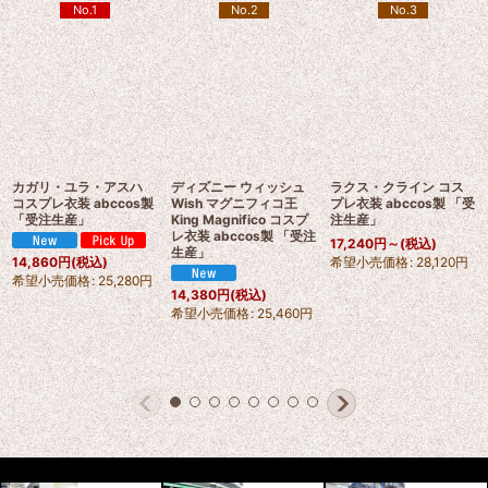
No.1
No.2
No.3
カガリ・ユラ・アスハ
ディズニー ウィッシュ
ラクス・クライン コス
コスプレ衣装 abccos製
Wish マグニフィコ王
プレ衣装 abccos製 「受
「受注生産」
King Magnifico コスプ
注生産」
レ衣装 abccos製 「受注
17,240
円
～
(税込)
生産」
希望小売価格
:
28,120
円
14,860
円
(税込)
希望小売価格
:
25,280
円
14,380
円
(税込)
希望小売価格
:
25,460
円