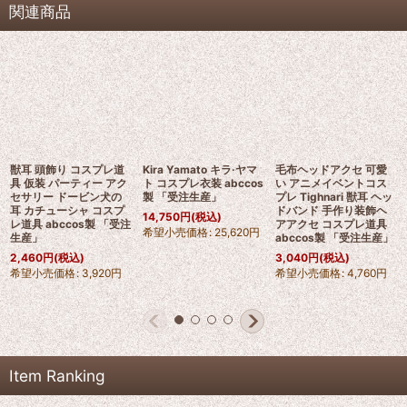
関連商品
獣耳 頭飾り コスプレ道
Kira Yamato キラ·ヤマ
毛布ヘッドアクセ 可愛
具 仮装 パーティー アク
ト コスプレ衣装 abccos
い アニメイベントコス
セサリー ドービン犬の
製 「受注生産」
プレ Tighnari 獣耳 ヘッ
耳 カチューシャ コスプ
ドバンド 手作り装飾ヘ
14,750
円
(税込)
レ道具 abccos製 「受注
アアクセ コスプレ道具
希望小売価格
:
25,620
円
生産」
abccos製 「受注生産」
2,460
円
(税込)
3,040
円
(税込)
希望小売価格
:
3,920
円
希望小売価格
:
4,760
円
Item Ranking