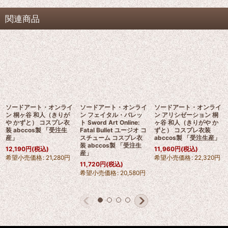
関連商品
ソードアート・オンライ
ソードアート・オンライ
ソードアート・オンライ
ン 桐ヶ谷 和人（きりが
ン フェイタル・バレッ
ン アリシゼーション 桐
や かずと） コスプレ衣
ト Sword Art Online:
ヶ谷 和人（きりがや か
装 abccos製 「受注生
Fatal Bullet ユージオ コ
ずと） コスプレ衣装
産」
スチューム コスプレ衣
abccos製 「受注生産」
装 abccos製 「受注生
12,190
円
(税込)
11,960
円
(税込)
産」
希望小売価格
:
21,280
円
希望小売価格
:
22,320
円
11,720
円
(税込)
希望小売価格
:
20,580
円