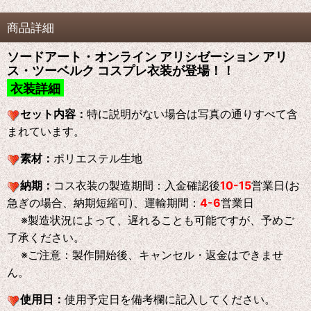
商品詳細
ソードアート・オンライン アリシゼーション アリ
ス・ツーベルク コスプレ衣装が登場！！
衣装詳細
セット内容：
特に説明がない場合は写真の通りすべて含
まれています。
素材：
ポリエステル生地
納期：
コス衣装の製造期間：入金確認後
10-15
営業日(お
急ぎの場合、納期短縮可)、運輸期間：
4-6
営業日
※製造状況によって、遅れることも可能ですが、予めご
了承ください。
※ご注意：製作開始後、キャンセル・返金はできませ
ん。
使用日：
使用予定日を備考欄に記入してください。