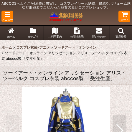
ABCCOSへようこそ!原作に忠実し、コスプレイヤーも納得、質感やボリューム感
など細部までこだわった品質の良いコスプレショップ。
メニュー
カート
ホーム
カテゴリ
ご利用案内
特商法表示
問い合わせ
商品検索
ホーム
>
コスプレ衣装-アニメ
>
ソードアート・オンライン
>
ソードアート・オンライン アリシゼーション アリス・ツーベルク コスプレ衣
装 abccos製 「受注生産」
ソードアート・オンライン アリシゼーション アリス・
ツーベルク コスプレ衣装 abccos製 「受注生産」