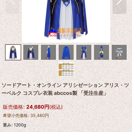
ソードアート・オンライン アリシゼーション アリス・ツ
ーベルク コスプレ衣装 abccos製 「受注生産」
販売価格
:
24,680
円
(税込)
希望小売価格
:
35,480
円
重み
:
1200g