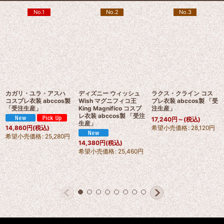
No.1
No.2
No.3
カガリ・ユラ・アスハ
ディズニー ウィッシュ
ラクス・クライン コス
コスプレ衣装 abccos製
Wish マグニフィコ王
プレ衣装 abccos製 「受
「受注生産」
King Magnifico コスプ
注生産」
レ衣装 abccos製 「受注
17,240
円
～
(税込)
生産」
希望小売価格
:
28,120
円
14,860
円
(税込)
希望小売価格
:
25,280
円
14,380
円
(税込)
希望小売価格
:
25,460
円