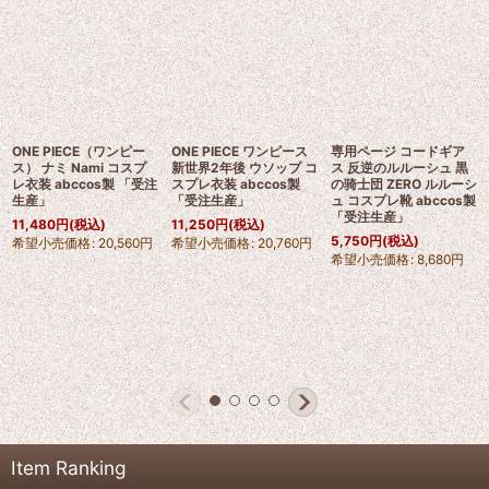
ONE PIECE（ワンピー
ONE PIECE ワンピース
専用ページ コードギア
ス） ナミ Nami コスプ
新世界2年後 ウソップ コ
ス 反逆のルルーシュ 黒
レ衣装 abccos製 「受注
スプレ衣装 abccos製
の骑士団 ZERO ルルーシ
生産」
「受注生産」
ュ コスプレ靴 abccos製
「受注生産」
11,480
円
(税込)
11,250
円
(税込)
5,750
円
(税込)
希望小売価格
:
20,560
円
希望小売価格
:
20,760
円
希望小売価格
:
8,680
円
Item Ranking