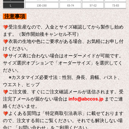
注意事項
受注生産なので、入金とサイズ確認してから製作し始め
ます。（製作開始後キャンセル不可）
衣装の生地や色にご要求がある場合、お気軽にお申し付
けください。
サイズ表に合わない場合はオーダーメイドが可能です。
サイズ選択オブションで「オーダーサイズ」を選択してく
ださい。
※
カスタマイズ必要寸法：性別、身長、肩幅、バスト、
ウエスト、ヒップ
ご注文後、すぐにご注文確認メールが送信されます。受
注完了メールが届かない場合は
info@abccos.jp
までご連
絡くださいませ。
よくある質問は「特定商取引法表示」に載せております
ので、注文する前にご覧ください。それでも解決しない場
合に 「お問い合わせ」をご利用ください。