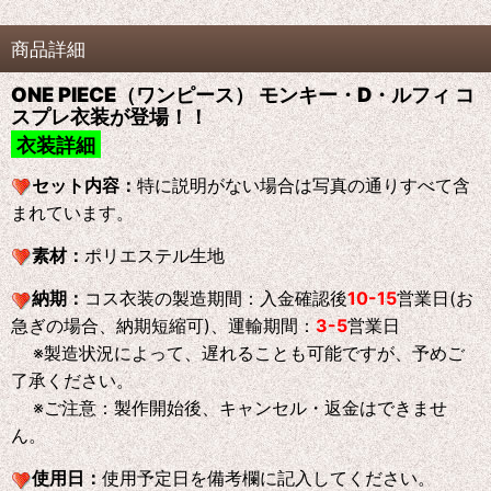
商品詳細
ONE PIECE（ワンピース） モンキー・D・ルフィ コ
スプレ衣装が登場！！
衣装詳細
セット内容：
特に説明がない場合は写真の通りすべて含
まれています。
素材：
ポリエステル生地
納期：
コス衣装の製造期間：入金確認後
10-15
営業日(お
急ぎの場合、納期短縮可)、運輸期間：
3-5
営業日
※製造状況によって、遅れることも可能ですが、予めご
了承ください。
※ご注意：製作開始後、キャンセル・返金はできませ
ん。
使用日：
使用予定日を備考欄に記入してください。