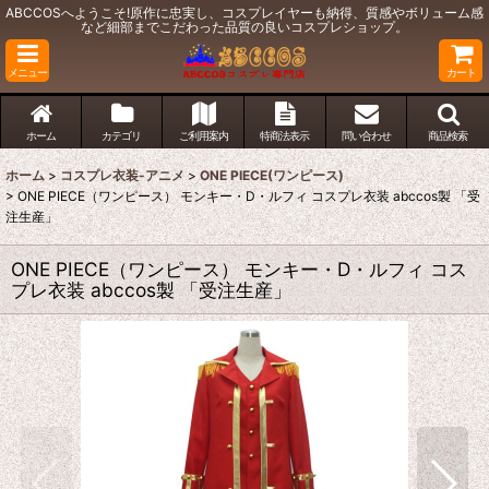
ABCCOSへようこそ!原作に忠実し、コスプレイヤーも納得、質感やボリューム感
など細部までこだわった品質の良いコスプレショップ。
メニュー
カート
ホーム
カテゴリ
ご利用案内
特商法表示
問い合わせ
商品検索
ホーム
>
コスプレ衣装-アニメ
>
ONE PIECE(ワンピース)
>
ONE PIECE（ワンピース） モンキー・D・ルフィ コスプレ衣装 abccos製 「受
注生産」
ONE PIECE（ワンピース） モンキー・D・ルフィ コス
プレ衣装 abccos製 「受注生産」