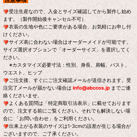
注意事項
受注生産なので、入金とサイズ確認してから製作し始め
ます。（製作開始後キャンセル不可）
衣装の生地や色にご要求がある場合、お気軽にお申し付
けください。
サイズ表に合わない場合はオーダーメイドが可能です。
サイズ選択オブションで「オーダーサイズ」を選択してく
ださい。
※
カスタマイズ必要寸法：性別、身長、肩幅、バスト、
ウエスト、ヒップ
ご注文後、すぐにご注文確認メールが送信されます。受
注完了メールが届かない場合は
info@abccos.jp
までご連
絡くださいませ。
よくある質問は「特定商取引法表示」に載せております
ので、注文する前にご覧ください。それでも解決しない場
合に 「お問い合わせ」をご利用ください。
出来上がる衣装のサイズは1-3cmの誤差が生じる場合が
ございますので、ご了承ください。