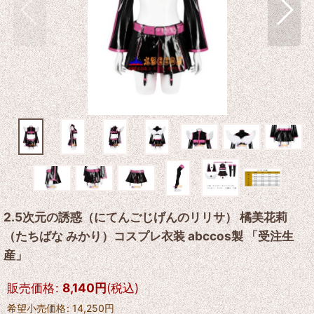
2.5次元の誘惑（にてんごじげんのリリサ） 橘美花莉
（たちばな みかり）コスプレ衣装 abccos製 「受注生
産」
販売価格
:
8,140
円
(税込)
希望小売価格
:
14,250
円