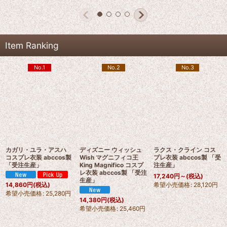
Item Ranking
No.1
No.2
No.3
カガリ・ユラ・アスハ
ディズニー ウィッシュ
ラクス・クライン コス
コスプレ衣装 abccos製
Wish マグニフィコ王
プレ衣装 abccos製 「受
「受注生産」
King Magnifico コスプ
注生産」
レ衣装 abccos製 「受注
17,240
円
～
(税込)
生産」
希望小売価格
:
28,120
円
14,860
円
(税込)
希望小売価格
:
25,280
円
14,380
円
(税込)
希望小売価格
:
25,460
円