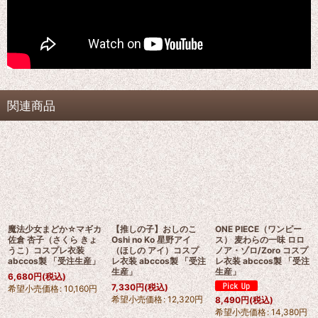
関連商品
魔法少女まどか☆マギカ
【推しの子】おしのこ
ONE PIECE（ワンピー
佐倉 杏子（さくら きょ
Oshi no Ko 星野アイ
ス） 麦わらの一味 ロロ
うこ）コスプレ衣装
（ほしの アイ）コスプ
ノア・ゾロ/Zoro コスプ
abccos製 「受注生産」
レ衣装 abccos製 「受注
レ衣装 abccos製 「受注
生産」
生産」
6,680
円
(税込)
7,330
円
(税込)
希望小売価格
:
10,160
円
希望小売価格
:
12,320
円
8,490
円
(税込)
希望小売価格
:
14,380
円