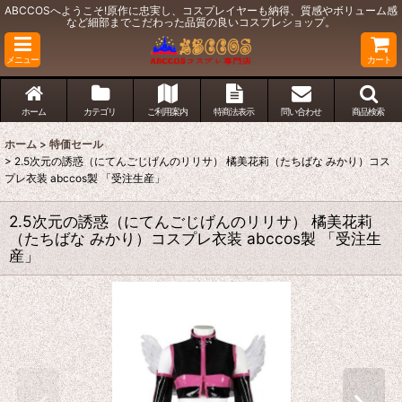
ABCCOSへようこそ!原作に忠実し、コスプレイヤーも納得、質感やボリューム感
など細部までこだわった品質の良いコスプレショップ。
メニュー
カート
ホーム
カテゴリ
ご利用案内
特商法表示
問い合わせ
商品検索
ホーム
>
特価セール
>
2.5次元の誘惑（にてんごじげんのリリサ） 橘美花莉（たちばな みかり）コス
プレ衣装 abccos製 「受注生産」
2.5次元の誘惑（にてんごじげんのリリサ） 橘美花莉
（たちばな みかり）コスプレ衣装 abccos製 「受注生
産」