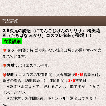
商品詳細
2.5次元の誘惑（にてんごじげんのリリサ） 橘美花
莉（たちばな みかり）コスプレ衣装が登場！！
衣装詳細
セット内容：
特に説明がない場合は写真の通りすべて含
まれています。
素材：
ポリエステル生地
納期：
コス衣装の製造期間：入金確認後
5-15
営業日(お
急ぎの場合、納期短縮可)、運輸期間：
3-5
営業日
※製造状況によって、遅れることも可能ですが、予めご
了承ください。
※ご注意：製作開始後、キャンセル・返金はできませ
ん。