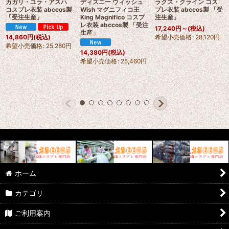
カガリ・ユラ・アスハ
ディズニー ウィッシュ
ラクス・クライン コス
コスプレ衣装 abccos製
Wish マグニフィコ王
プレ衣装 abccos製 「受
「受注生産」
King Magnifico コスプ
注生産」
レ衣装 abccos製 「受注
17,240
円
～
(税込)
生産」
希望小売価格
:
28,120
円
14,860
円
(税込)
希望小売価格
:
25,280
円
14,380
円
(税込)
希望小売価格
:
25,460
円
ホーム
カテゴリ
ご利用案内