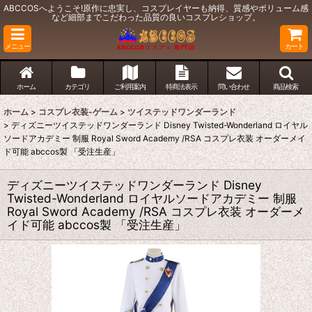
ABCCOSへようこそ!原作に忠実し、コスプレイヤーも納得、質感やボリューム感
など細部までこだわった品質の良いコスプレショップ。
メニュー
カート
ホーム
カテゴリ
ご利用案内
特商法表示
問い合わせ
商品検索
ホーム
>
コスプレ衣装-ゲーム
>
ツイステッドワンダーランド
>
ディズニーツイステッドワンダーランド Disney Twisted-Wonderland ロイヤル
ソードアカデミー 制服 Royal Sword Academy /RSA コスプレ衣装 オーダーメイ
ド可能 abccos製 「受注生産」
ディズニーツイステッドワンダーランド Disney
Twisted-Wonderland ロイヤルソードアカデミー 制服
Royal Sword Academy /RSA コスプレ衣装 オーダーメ
イド可能 abccos製 「受注生産」