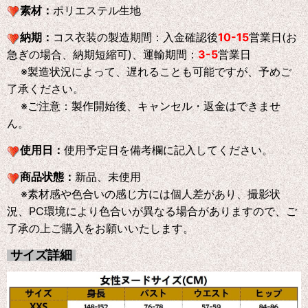
素材：
ポリエステル生地
納期：
コス衣装の製造期間：入金確認後
10-15
営業日(お
急ぎの場合、納期短縮可)、運輸期間：
3-5
営業日
※製造状況によって、遅れることも可能ですが、予めご
了承ください。
※ご注意：製作開始後、キャンセル・返金はできませ
ん。
使用日：
使用予定日を備考欄に記入してください。
商品状態：
新品、未使用
※素材感や色合いの感じ方には個人差があり、撮影状
況、PC環境により色合いが異なる場合がありますので、ご
了承の上ご購入をお願いいたします。
サイズ詳細