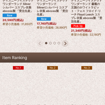
ディズニーツイステッド
ディズニーツイステッド
ディズニーツイステッド
ワンダーランド Silver
ワンダーランド
ワンダーランド 薔薇の
シルバー コスプレ衣装
Silver(シルバー) コスプ
王国のホワイトラビッ
abccos製 「受注生産」
レ衣装 abccos製 「受注
ト・フェス フロイド·リ
生産」
ーチ Floyd Leech コス
プレ衣装 abccos製 「受
20,590
円
(税込)
注生産」
17,740
円
(税込)
希望小売価格
:
31,650
円
希望小売価格
:
28,990
円
21,340
円
(税込)
希望小売価格
:
32,180
円
Item Ranking
No.1
No.2
No.3