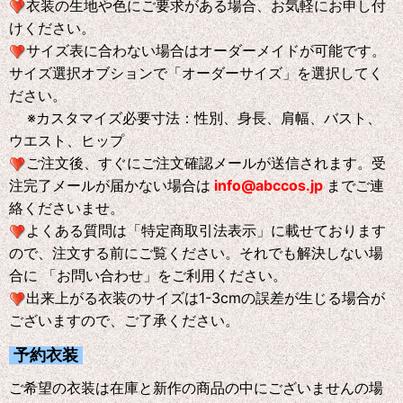
衣装の生地や色にご要求がある場合、お気軽にお申し付
けください。
サイズ表に合わない場合はオーダーメイドが可能です。
サイズ選択オブションで「オーダーサイズ」を選択してく
ださい。
※
カスタマイズ必要寸法：性別、身長、肩幅、バスト、
ウエスト、ヒップ
ご注文後、すぐにご注文確認メールが送信されます。受
注完了メールが届かない場合は
info@abccos.jp
までご連
絡くださいませ。
よくある質問は「特定商取引法表示」に載せております
ので、注文する前にご覧ください。それでも解決しない場
合に 「お問い合わせ」をご利用ください。
出来上がる衣装のサイズは1-3cmの誤差が生じる場合が
ございますので、ご了承ください。
予約衣装
ご希望の衣装は在庫と新作の商品の中にございませんの場