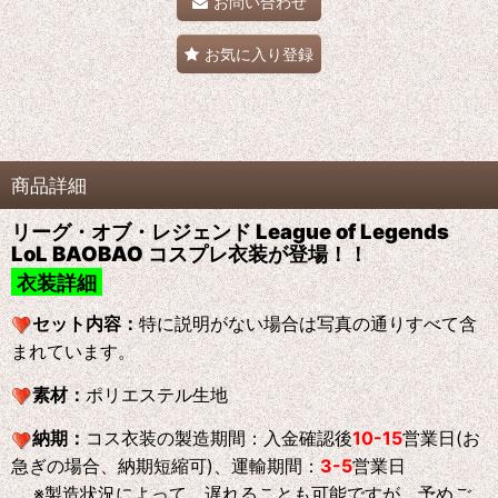
お問い合わせ
お気に入り登録
商品詳細
リーグ・オブ・レジェンド League of Legends
LoL BAOBAO コスプレ衣装が登場！！
衣装詳細
セット内容：
特に説明がない場合は写真の通りすべて含
まれています。
素材：
ポリエステル生地
納期：
コス衣装の製造期間：入金確認後
10-15
営業日(お
急ぎの場合、納期短縮可)、運輸期間：
3-5
営業日
※製造状況によって、遅れることも可能ですが、予めご