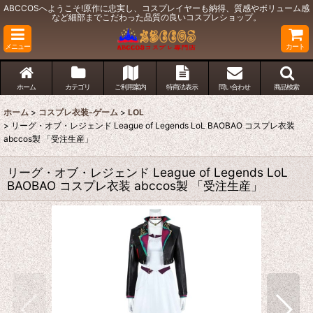
ABCCOSへようこそ!原作に忠実し、コスプレイヤーも納得、質感やボリューム感
など細部までこだわった品質の良いコスプレショップ。
メニュー
カート
ホーム
カテゴリ
ご利用案内
特商法表示
問い合わせ
商品検索
ホーム
>
コスプレ衣装-ゲーム
>
LOL
>
リーグ・オブ・レジェンド League of Legends LoL BAOBAO コスプレ衣装
abccos製 「受注生産」
リーグ・オブ・レジェンド League of Legends LoL
BAOBAO コスプレ衣装 abccos製 「受注生産」