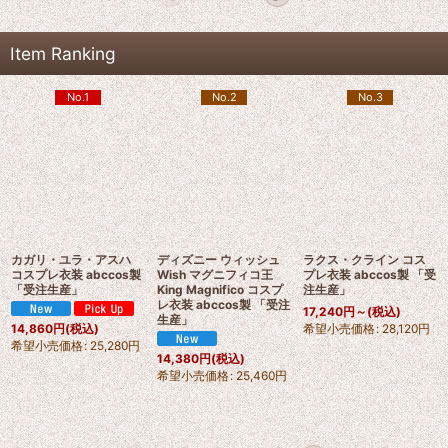
Item Ranking
No.1
No.2
No.3
カガリ・ユラ・アスハ
ディズニー ウィッシュ
ラクス・クライン コス
コスプレ衣装 abccos製
Wish マグニフィコ王
プレ衣装 abccos製 「受
「受注生産」
King Magnifico コスプ
注生産」
レ衣装 abccos製 「受注
17,240
円
～
(税込)
生産」
希望小売価格
:
28,120
円
14,860
円
(税込)
希望小売価格
:
25,280
円
14,380
円
(税込)
希望小売価格
:
25,460
円