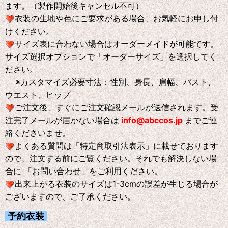
ます。（製作開始後キャンセル不可）
衣装の生地や色にご要求がある場合、お気軽にお申し付
けください。
サイズ表に合わない場合はオーダーメイドが可能です。
サイズ選択オブションで「オーダーサイズ」を選択してく
ださい。
※
カスタマイズ必要寸法：性別、身長、肩幅、バスト、
ウエスト、ヒップ
ご注文後、すぐにご注文確認メールが送信されます。受
注完了メールが届かない場合は
info@abccos.jp
までご連
絡くださいませ。
よくある質問は「特定商取引法表示」に載せております
ので、注文する前にご覧ください。それでも解決しない場
合に 「お問い合わせ」をご利用ください。
出来上がる衣装のサイズは1-3cmの誤差が生じる場合が
ございますので、ご了承ください。
予約衣装