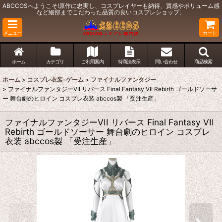
ABCCOSへようこそ!原作に忠実し、コスプレイヤーも納得、質感やボリューム感
など細部までこだわった品質の良いコスプレショップ。
メニュー
カート
ホーム
カテゴリ
ご利用案内
特商法表示
問い合わせ
商品検索
ホーム
>
コスプレ衣装-ゲーム
>
ファイナルファンタジー
>
ファイナルファンタジーVII リバース Final Fantasy VII Rebirth ゴールドソーサ
ー 舞台劇のヒロイン コスプレ衣装 abccos製 「受注生産」
ファイナルファンタジーVII リバース Final Fantasy VII
Rebirth ゴールドソーサー 舞台劇のヒロイン コスプレ
衣装 abccos製 「受注生産」