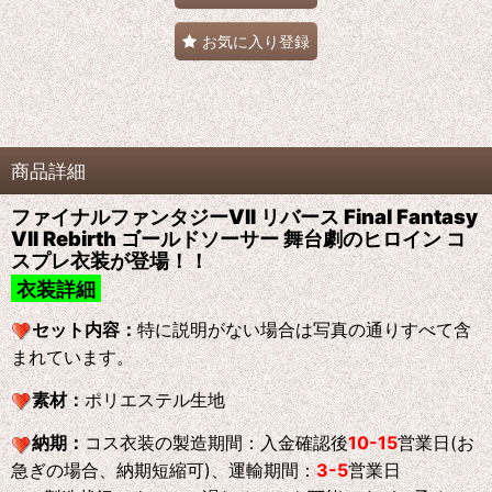
お気に入り登録
商品詳細
ファイナルファンタジーVII リバース Final Fantasy
VII Rebirth ゴールドソーサー 舞台劇のヒロイン コ
スプレ衣装が登場！！
衣装詳細
セット内容：
特に説明がない場合は写真の通りすべて含
まれています。
素材：
ポリエステル生地
納期：
コス衣装の製造期間：入金確認後
10-15
営業日(お
急ぎの場合、納期短縮可)、運輸期間：
3-5
営業日