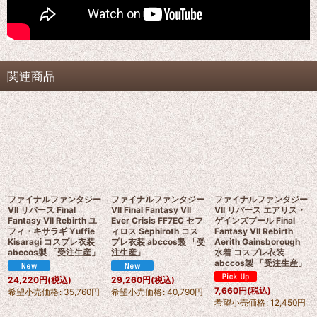
関連商品
ファイナルファンタジー
ファイナルファンタジー
ファイナルファンタジー
VII リバース Final
VII Final Fantasy VII
VII リバース エアリス・
Fantasy VII Rebirth ユ
Ever Crisis FF7EC セフ
ゲインズブール Final
フィ・キサラギ Yuffie
ィロス Sephiroth コス
Fantasy VII Rebirth
Kisaragi コスプレ衣装
プレ衣装 abccos製 「受
Aerith Gainsborough
abccos製 「受注生産」
注生産」
水着 コスプレ衣装
abccos製 「受注生産」
24,220
円
(税込)
29,260
円
(税込)
7,660
円
(税込)
希望小売価格
:
35,760
円
希望小売価格
:
40,790
円
希望小売価格
:
12,450
円