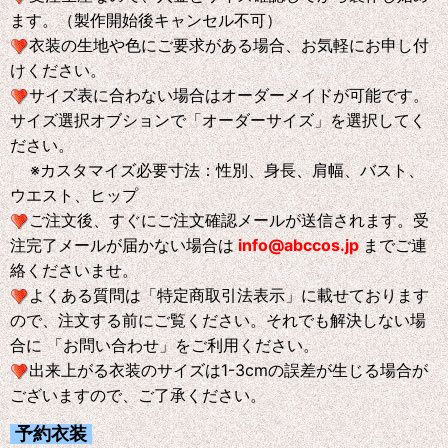
ます。（製作開始後キャンセル不可）
衣装の生地や色にご要求がある場合、お気軽にお申し付
けください。
サイズ表に合わない場合はオーダーメイドが可能です。
サイズ選択オブションで「オーダーサイズ」を選択してく
ださい。
※
カスタマイズ必要寸法：性別、身長、肩幅、バスト、
ウエスト、ヒップ
ご注文後、すぐにご注文確認メールが送信されます。受
注完了メールが届かない場合は
info@abccos.jp
までご連
絡くださいませ。
よくある質問は「特定商取引法表示」に載せております
ので、注文する前にご覧ください。それでも解決しない場
合に 「お問い合わせ」をご利用ください。
出来上がる衣装のサイズは1-3cmの誤差が生じる場合が
ございますので、ご了承ください。
予約衣装