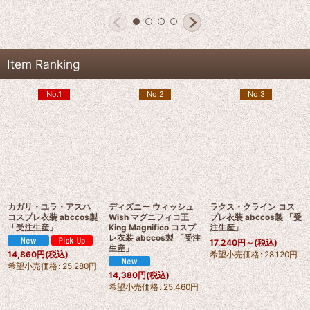
Item Ranking
No.1
No.2
No.3
カガリ・ユラ・アスハ
ディズニー ウィッシュ
ラクス・クライン コス
コスプレ衣装 abccos製
Wish マグニフィコ王
プレ衣装 abccos製 「受
「受注生産」
King Magnifico コスプ
注生産」
レ衣装 abccos製 「受注
17,240
円
～
(税込)
生産」
希望小売価格
:
28,120
円
14,860
円
(税込)
希望小売価格
:
25,280
円
14,380
円
(税込)
希望小売価格
:
25,460
円