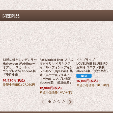
関連商品
12時の鐘とシンデレラ〜
Fate/kaleid liner プリズ
イキヅライブ！
Halloween Wedding〜
マ☆イリヤ イリヤスフ
LOVELIVE! BLUEBIRD
オデット スカーレット
ィール・フォン・アイン
五桐玲 コスプレ衣装
コスプレ衣装 abccos製
ツベルン（Illyasvie）美
abccos製 「受注生産」
「受注生産」
遊・エーデルフェルト
（Miyu）コスプレ衣装
16,520
円
(税込)
15,160
円
(税込)
abccos製 「受注生産」
希望小売価格
:
27,060
円
希望小売価格
:
26,020
円
12,960
円
(税込)
希望小売価格
:
26,590
円