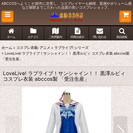
ABCCOSへようこそ!原作に忠実し、コスプレイヤーも納得、質感やボリューム感
など細部までこだわった品質の良いコスプレショップ。
メニュー
カート
ホーム
カテゴリ
ご利用案内
特商法表示
問い合わせ
商品検索
ホーム
>
コスプレ衣装-アニメ
>
ラブライブ! シリーズ
>
LoveLive! ラブライブ！サンシャイン！！ 黒澤ルビィ コスプレ衣装 abccos製
「受注生産」
LoveLive! ラブライブ！サンシャイン！！ 黒澤ルビィ
コスプレ衣装 abccos製 「受注生産」