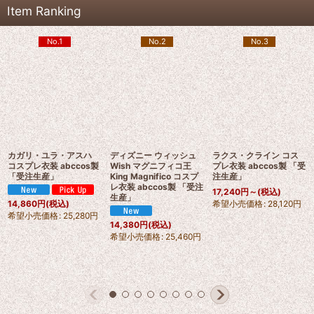
Item Ranking
No.1
No.2
No.3
カガリ・ユラ・アスハ
ディズニー ウィッシュ
ラクス・クライン コス
コスプレ衣装 abccos製
Wish マグニフィコ王
プレ衣装 abccos製 「受
「受注生産」
King Magnifico コスプ
注生産」
レ衣装 abccos製 「受注
17,240
円
～
(税込)
生産」
希望小売価格
:
28,120
円
14,860
円
(税込)
希望小売価格
:
25,280
円
14,380
円
(税込)
希望小売価格
:
25,460
円