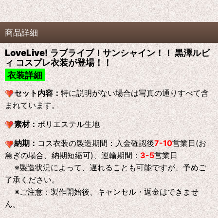
商品詳細
LoveLive! ラブライブ！サンシャイン！！ 黒澤ルビ
ィ コスプレ衣装が登場！！
衣装詳細
セット内容：
特に説明がない場合は写真の通りすべて含
まれています。
素材：
ポリエステル生地
納期：
コス衣装の製造期間：入金確認後
7-10
営業日(お
急ぎの場合、納期短縮可)、運輸期間：
3-5
営業日
※製造状況によって、遅れることも可能ですが、予めご
了承ください。
※ご注意：製作開始後、キャンセル・返金はできませ
ん。