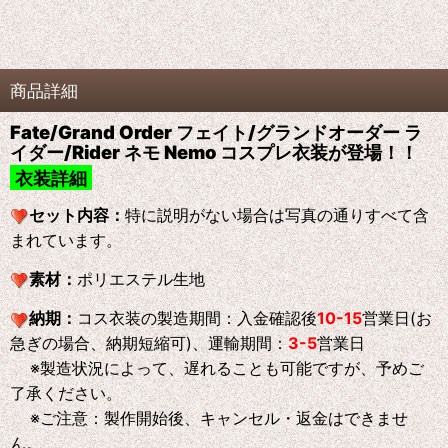
商品詳細
Fate/Grand Order フェイト/グランドオーダー ラ
イダー/Rider ネモ Nemo コスプレ衣装が登場！！
衣装詳細
セット内容：
特に説明がない場合は写真の通りすべて含
まれています。
素材：
ポリエステル生地
納期：
コス衣装の製造期間：入金確認後
10-15
営業日(お
急ぎの場合、納期短縮可)、運輸期間：
3-5
営業日
※製造状況によって、遅れることも可能ですが、予めご
了承ください。
※ご注意：製作開始後、キャンセル・返金はできませ
ん。