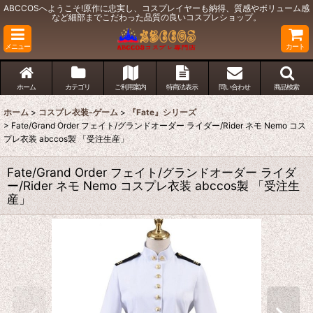
ABCCOSへようこそ!原作に忠実し、コスプレイヤーも納得、質感やボリューム感
など細部までこだわった品質の良いコスプレショップ。
メニュー
カート
ホーム
カテゴリ
ご利用案内
特商法表示
問い合わせ
商品検索
ホーム
>
コスプレ衣装-ゲーム
>
『Fate』シリーズ
>
Fate/Grand Order フェイト/グランドオーダー ライダー/Rider ネモ Nemo コス
プレ衣装 abccos製 「受注生産」
Fate/Grand Order フェイト/グランドオーダー ライダ
ー/Rider ネモ Nemo コスプレ衣装 abccos製 「受注生
産」