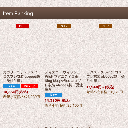
Item Ranking
No.1
No.2
No.3
カガリ・ユラ・アスハ
ディズニー ウィッシュ
ラクス・クライン コス
コスプレ衣装 abccos製
Wish マグニフィコ王
プレ衣装 abccos製 「受
「受注生産」
King Magnifico コスプ
注生産」
レ衣装 abccos製 「受注
17,240
円
～
(税込)
生産」
希望小売価格
:
28,120
円
14,860
円
(税込)
希望小売価格
:
25,280
円
14,380
円
(税込)
希望小売価格
:
25,460
円