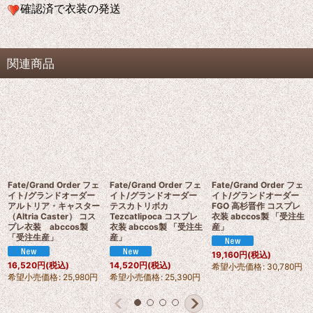
確認済で衣装の発送
関連商品
Fate/Grand Order フェ
Fate/Grand Order フェ
Fate/Grand Order フェ
イト/グランドオーダー
イト/グランドオーダー
イト/グランドオーダー
アルトリア・キャスター
テスカトリポカ
FGO 高杉晋作 コスプレ
（Altria Caster） コス
Tezcatlipoca コスプレ
衣装 abccos製 「受注生
プレ衣装 abccos製
衣装 abccos製 「受注生
産」
「受注生産」
産」
19,160
円
(税込)
16,520
円
(税込)
14,520
円
(税込)
希望小売価格
:
30,780
円
希望小売価格
:
25,980
円
希望小売価格
:
25,390
円