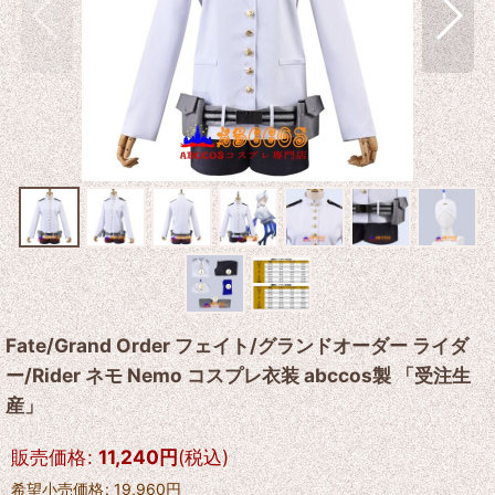
Fate/Grand Order フェイト/グランドオーダー ライダ
ー/Rider ネモ Nemo コスプレ衣装 abccos製 「受注生
産」
販売価格
:
11,240
円
(税込)
希望小売価格
:
19,960
円