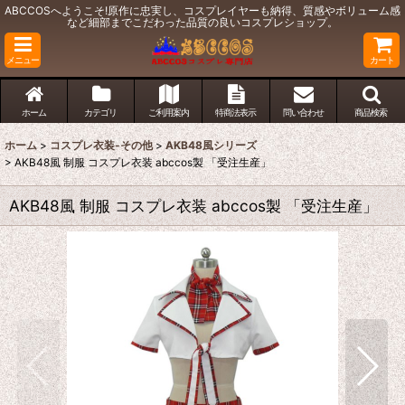
ABCCOSへようこそ!原作に忠実し、コスプレイヤーも納得、質感やボリューム感
など細部までこだわった品質の良いコスプレショップ。
メニュー
カート
ホーム
カテゴリ
ご利用案内
特商法表示
問い合わせ
商品検索
ホーム
>
コスプレ衣装-その他
>
AKB48風シリーズ
>
AKB48風 制服 コスプレ衣装 abccos製 「受注生産」
AKB48風 制服 コスプレ衣装 abccos製 「受注生産」