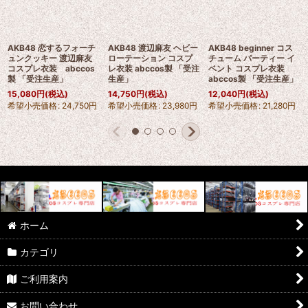
AKB48 恋するフォーチ
AKB48 渡辺麻友 ヘビー
AKB48 beginner コス
ュンクッキー 渡辺麻友
ローテーション コスプ
チューム パーティー イ
コスプレ衣装 abccos
レ衣装 abccos製 「受注
ベント コスプレ衣装
製 「受注生産」
生産」
abccos製 「受注生産」
15,080
円
(税込)
14,750
円
(税込)
12,040
円
(税込)
希望小売価格
:
24,750
円
希望小売価格
:
23,980
円
希望小売価格
:
21,280
円
ホーム
カテゴリ
ご利用案内
お問い合わせ