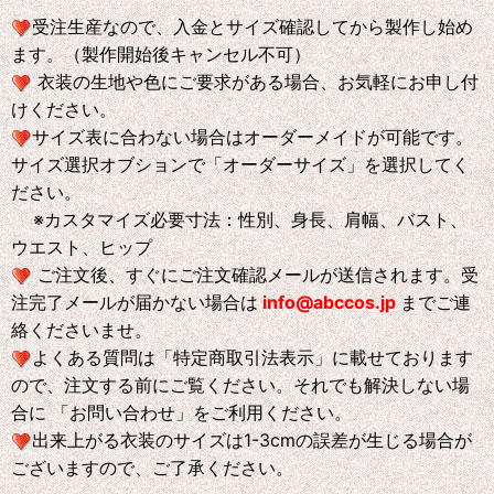
受注生産なので、入金とサイズ確認してから製作し始め
ます。（製作開始後キャンセル不可）
衣装の生地や色にご要求がある場合、お気軽にお申し付
けください。
サイズ表に合わない場合はオーダーメイドが可能です。
サイズ選択オブションで「オーダーサイズ」を選択してく
ださい。
※
カスタマイズ必要寸法：性別、身長、肩幅、バスト、
ウエスト、ヒップ
ご注文後、すぐにご注文確認メールが送信されます。受
注完了メールが届かない場合は
info@abccos.jp
までご連
絡くださいませ。
よくある質問は「特定商取引法表示」に載せております
ので、注文する前にご覧ください。それでも解決しない場
合に 「お問い合わせ」をご利用ください。
出来上がる衣装のサイズは1-3cmの誤差が生じる場合が
ございますので、ご了承ください。