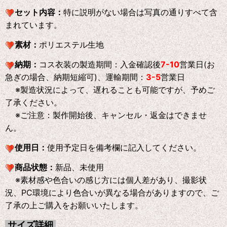
セット内容：
特に説明がない場合は写真の通りすべて含
まれています。
素材：
ポリエステル生地
納期：
コス衣装の製造期間：入金確認後
7-10
営業日(お
急ぎの場合、納期短縮可)、運輸期間：
3-5
営業日
※製造状況によって、遅れることも可能ですが、予めご
了承ください。
※ご注意：製作開始後、キャンセル・返金はできませ
ん。
使用日：
使用予定日を備考欄に記入してください。
商品状態：
新品、未使用
※素材感や色合いの感じ方には個人差があり、撮影状
況、PC環境により色合いが異なる場合がありますので、ご
了承の上ご購入をお願いいたします。
サイズ詳細