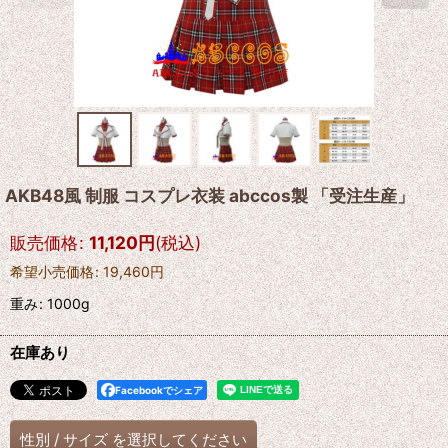
AKB48風 制服 コスプレ衣装 abccos製 「受注生産」
販売価格
:
11,120
円
(税込)
希望小売価格
:
19,460
円
重み
:
1000g
在庫あり
Facebookでシェア
性別
/
サイズ
を選択してください