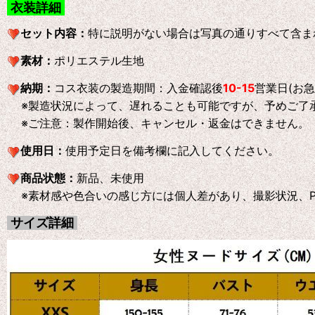
衣装詳細
セット内容：
特に説明がない場合は写真の通りすべて含ま
素材：
ポリエステル生地
納期：
コス衣装の製造期間：入金確認後
10-15
営業日(お
※製造状況によって、遅れることも可能ですが、予めご了
※ご注意：製作開始後、キャンセル・返金はできません。
使用日：
使用予定日を備考欄に記入してください。
商品状態：
新品、未使用
※素材感や色合いの感じ方には個人差があり、撮影状況、P
サイズ詳細