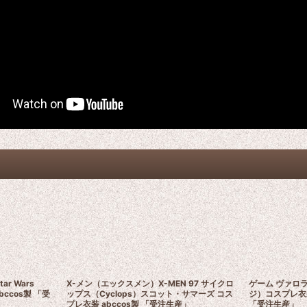
r Wars
X-メン（エックスメン）X-MEN 97 サイクロ
ゲーム ヴァロラン
bccos製 「受
ップス（Cyclops）スコット・サマーズ コス
ジ）コスプレ衣装
プレ衣装 abccos製 「受注生産」
「受注生産」