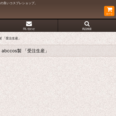
質の良いコスプレショップ。
カート
問い合わせ
商品検索
ccos製 「受注生産」
レ衣装 abccos製 「受注生産」