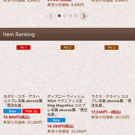
希望小売価格
:
8,990
円
希望小売価格
:
8,990
円
希望小売価格
:
8,990
円
Item Ranking
No.1
No.2
No.3
カガリ・ユラ・アスハ
ディズニー ウィッシュ
ラクス・クライン コス
コスプレ衣装 abccos製
Wish マグニフィコ王
プレ衣装 abccos製 「受
「受注生産」
King Magnifico コスプ
注生産」
レ衣装 abccos製 「受注
17,240
円
～
(税込)
生産」
希望小売価格
:
28,120
円
14,860
円
(税込)
希望小売価格
:
25,280
円
14,380
円
(税込)
希望小売価格
:
25,460
円