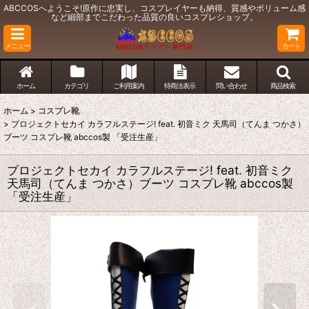
ABCCOSへようこそ!原作に忠実し、コスプレイヤーも納得、質感やボリューム感
など細部までこだわった品質の良いコスプレショップ。
メニュー
カート
ホーム
カテゴリ
ご利用案内
特商法表示
問い合わせ
商品検索
ホーム
>
コスプレ靴
>
プロジェクトセカイ カラフルステージ! feat. 初音ミク 天馬司（てんま つかさ）
ブーツ コスプレ靴 abccos製 「受注生産」
プロジェクトセカイ カラフルステージ! feat. 初音ミク
天馬司（てんま つかさ）ブーツ コスプレ靴 abccos製
「受注生産」