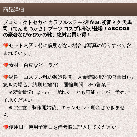
商品詳細
プロジェクトセカイ カラフルステージ! feat. 初音ミク 天馬
司（てんま つかさ）ブーツ コスプレ靴が登場！ABCCOS
の
豪奢なぴかぴかの靴、絶対お買い得！
セット内容：特に説明がない場合は写真の通りすべて含
まれています。
素材：合皮など、ラバー
納期：コスプレ靴の製造期間：入金確認後7-10営業日(お
急ぎの場合、納期短縮可)、運輸期間：3-5営業日
※製造状況によって、遅れることも可能ですが、予めご
了承ください。
※ご注意：製作開始後、キャンセル・返金はできませ
ん。
使用日：使用予定日を備考欄に記入してください。