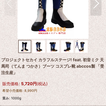
プロジェクトセカイ カラフルステージ! feat. 初音ミク 天
馬司（てんま つかさ）ブーツ コスプレ靴 abccos製 「受
注生産」
販売価格
:
5,720
円
(税込)
希望小売価格
:
8,990
円
重み
:
1000g