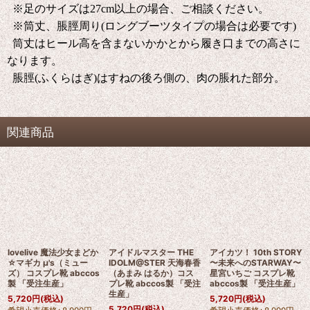
※足のサイズは27cm以上の場合、ご相談ください。
※筒丈、脹脛周り(ロングブーツタイプの場合は必要です)
筒丈はヒール高を含まないかかとから履き口までの高さに
なります。
脹脛(ふくらはぎ)はすねの後ろ側の、肉の脹れた部分。
関連商品
lovelive 魔法少女まどか
アイドルマスター THE
アイカツ！ 10th STORY
☆マギカ μ's（ミュー
IDOLM@STER 天海春香
〜未来へのSTARWAY〜
ズ） コスプレ靴 abccos
（あまみ はるか）コス
星宮いちご コスプレ靴
製 「受注生産」
プレ靴 abccos製 「受注
abccos製 「受注生産」
生産」
5,720
円
(税込)
5,720
円
(税込)
5,720
円
(税込)