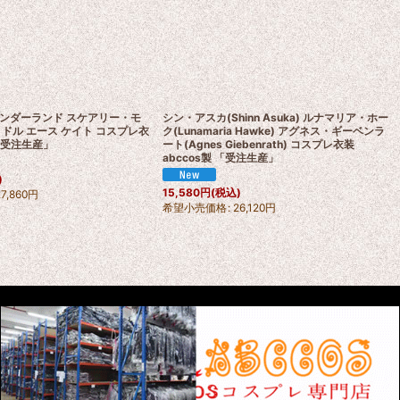
ンダーランド スケアリー・モ
シン・アスカ(Shinn Asuka) ルナマリア・ホー
ドル エース ケイト コスプレ衣
ク(Lunamaria Hawke) アグネス・ギーベンラ
 「受注生産」
ート(Agnes Giebenrath) コスプレ衣装
abccos製 「受注生産」
)
15,580
円
(税込)
27,860
円
希望小売価格
:
26,120
円