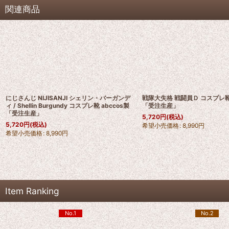
関連商品
にじさんじ NIJISANJI シェリン・バーガンデ
戦隊大失格 戦闘員Ｄ コスプレ靴 
ィ / Shellin Burgundy コスプレ靴 abccos製
「受注生産」
「受注生産」
5,720
円
(税込)
5,720
円
(税込)
希望小売価格
:
8,990
円
希望小売価格
:
8,990
円
Item Ranking
No.1
No.2