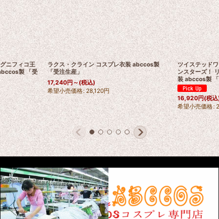
 マグニフィコ王
ラクス・クライン コスプレ衣装 abccos製
ツイステッドワ
abccos製 「受
「受注生産」
ンスターズ！ リ
装 abccos製
17,240
円
～
(税込)
希望小売価格
:
28,120
円
16,920
円
(税込
希望小売価格
: