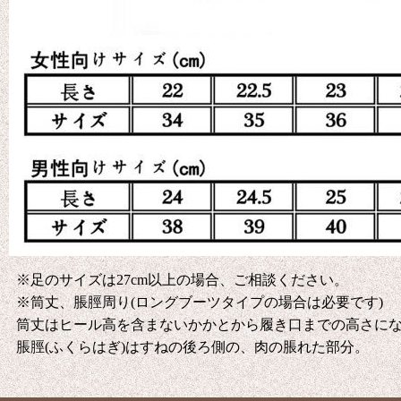
※足のサイズは27cm以上の場合、ご相談ください。
※筒丈、脹脛周り(ロングブーツタイプの場合は必要です)
筒丈はヒール高を含まないかかとから履き口までの高さに
脹脛(ふくらはぎ)はすねの後ろ側の、肉の脹れた部分。