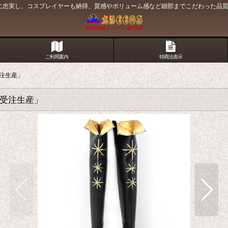
原作に忠実し、コスプレイヤーも納得、質感やボリューム感など細部までこだわった品
ご利用案内
特商法表示
受注生産」
「受注生産」