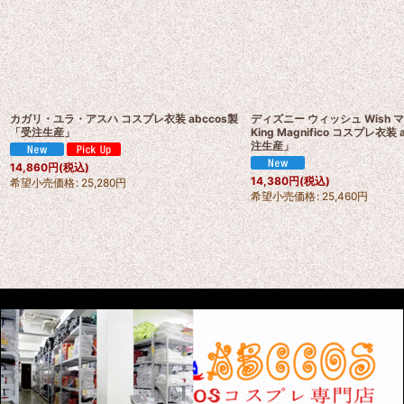
カガリ・ユラ・アスハ コスプレ衣装 abccos製
ディズニー ウィッシュ Wish
「受注生産」
King Magnifico コスプレ衣装 
注生産」
14,860
円
(税込)
14,380
円
(税込)
希望小売価格
:
25,280
円
希望小売価格
:
25,460
円