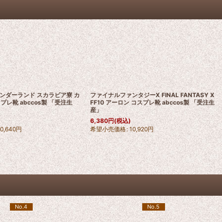
ンダーランド スカラビア寮 カ
ファイナルファンタジーX FINAL FANTASY X
コスプレ靴 abccos製 「受注生
FF10 アーロン コスプレ靴 abccos製 「受注生
産」
6,380
円
(税込)
10,640
円
希望小売価格
:
10,920
円
No.4
No.5