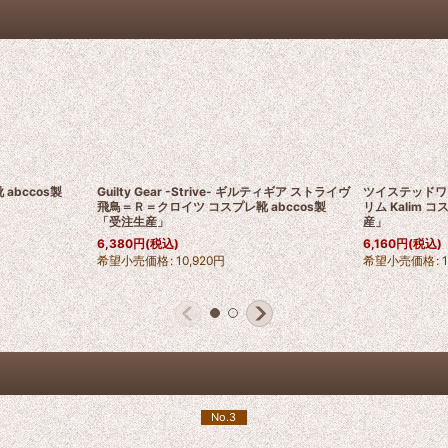
abccos製
Guilty Gear -Strive- ギルティギア ストライヴ
ツイステッドワ
飛鳥＝Ｒ＝クロイツ コスプレ靴 abccos製
リム Kalim 
「受注生産」
産」
6,380
円
(税込)
6,160
円
(税込)
希望小売価格
:
10,920
円
希望小売価格
:
No.3