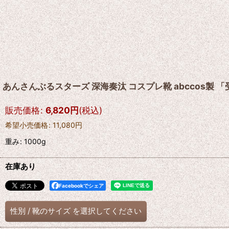
あんさんぶるスターズ 深海奏汰 コスプレ靴 abccos製 
販売価格
:
6,820
円
(税込)
希望小売価格
:
11,080
円
重み
:
1000g
在庫あり
Facebookでシェア
性別
/
靴のサイズ
を選択してください