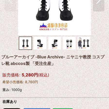
ブルーアーカイブ -Blue Archive- ニヤニヤ教授 コスプ
レ靴 abccos製 「受注生産」
販売価格
:
5,280
円
(税込)
希望小売価格
:
8,760
円
重み
:
1000g
在庫あり