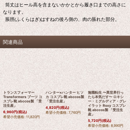
筒丈はヒール高を含まないかかとから履き口までの高さに
なります。
脹脛(ふくらはぎ)はすねの後ろ側の、肉の脹れた部分。
関連商品
トランスフォーマー
ハンター×ハンター ヒソ
無職転生 〜異世界行っ
Transformers ブーツ コ
カ コスプレ靴 abccos製
たら本気だす〜 ロキシ
スプレ靴 abccos製 「受
「受注生産」
ー・ミグルディア・グレ
注生産」
イラット Roxy コスプレ
4,820
円
(税込)
靴 abccos製 「受注生
6,960
円
(税込)
希望小売価格
:
7,760
円
産」
希望小売価格
:
11,820
円
5,720
円
(税込)
希望小売価格
:
8,990
円