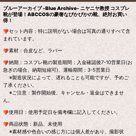
ブルーアーカイブ -Blue Archive- ニヤニヤ教授 コスプレ
靴が登場！ABCCOS
の
豪奢なぴかぴかの靴、絶対お買い
得！
セット内容：特に説明がない場合は写真の通りすべて含
まれています。
素材：合皮など、ラバー
納期：コスプレ靴の製造期間：入金確認後7-10営業日(お
急ぎの場合、納期短縮可)、運輸期間：3-5営業日
※製造状況によって、遅れることも可能ですが、予めご
了承ください。
※ご注意：製作開始後、キャンセル・返金はできませ
ん。
使用日：使用予定日を備考欄に記入してください。
商品状態：新品、未使用
※素材感や色合いの感じ方には個人差があり、撮影状