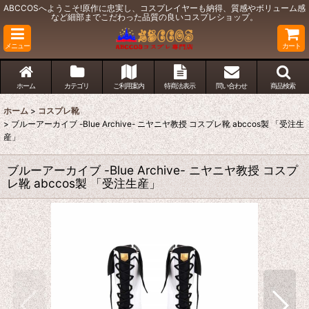
ABCCOSへようこそ!原作に忠実し、コスプレイヤーも納得、質感やボリューム感
など細部までこだわった品質の良いコスプレショップ。
メニュー
カート
ホーム
カテゴリ
ご利用案内
特商法表示
問い合わせ
商品検索
ホーム
>
コスプレ靴
>
ブルーアーカイブ -Blue Archive- ニヤニヤ教授 コスプレ靴 abccos製 「受注生
産」
ブルーアーカイブ -Blue Archive- ニヤニヤ教授 コスプ
レ靴 abccos製 「受注生産」