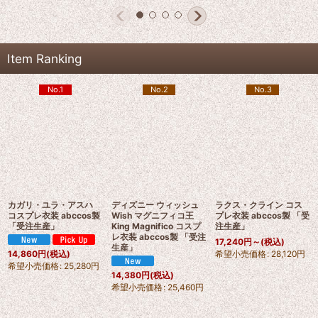
Item Ranking
No.1
No.2
No.3
カガリ・ユラ・アスハ
ディズニー ウィッシュ
ラクス・クライン コス
コスプレ衣装 abccos製
Wish マグニフィコ王
プレ衣装 abccos製 「受
「受注生産」
King Magnifico コスプ
注生産」
レ衣装 abccos製 「受注
17,240
円
～
(税込)
生産」
希望小売価格
:
28,120
円
14,860
円
(税込)
希望小売価格
:
25,280
円
14,380
円
(税込)
希望小売価格
:
25,460
円