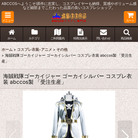
ABCCOSへようこそ!原作に忠実し、コスプレイヤーも納得、質感やボリューム感
など細部までこだわった品質の良いコスプレショップ。
メニュー
カート
ホーム
カテゴリ
ご利用案内
特商法表示
問い合わせ
商品検索
ホーム
>
コスプレ衣装-アニメ
>
その他
>
海賊戦隊ゴーカイジャー ゴーカイシルバー コスプレ衣装 abccos製 「受注生
産」
海賊戦隊ゴーカイジャー ゴーカイシルバー コスプレ衣
装 abccos製 「受注生産」