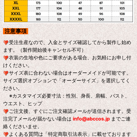
注意事項
受注生産なので、入金とサイズ確認してから製作し始め
ます。（製作開始後キャンセル不可）
衣装の生地や色にご要求がある場合、お気軽にお申し付
けください。
サイズ表に合わない場合はオーダーメイドが可能です。
サイズ選択オブションで「オーダーサイズ」を選択してく
ださい。
※
カスタマイズ必要寸法：性別、身長、肩幅、バスト、
ウエスト、ヒップ
ご注文後、すぐにご注文確認メールが送信されます。受
注完了メールが届かない場合は
info@abccos.jp
までご連
絡くださいませ。
よくある質問は「特定商取引法表示」に載せております