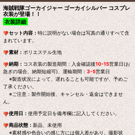
海賊戦隊ゴーカイジャー ゴーカイシルバー コスプレ
衣装が登場！！
衣装詳細
セット内容：
特に説明がない場合は写真の通りすべて含
まれています。
素材：
ポリエステル生地
納期：
コス衣装の製造期間：入金確認後
10-15
営業日(お
急ぎの場合、納期短縮可)、運輸期間：
3-5
営業日
※製造状況によって、遅れることも可能ですが、予めご
了承ください。
※ご注意：製作開始後、キャンセル・返金はできませ
ん。
使用日：
使用予定日を備考欄に記入してください。
商品状態：
新品、未使用
※素材感や色合いの感じ方には個人差があり、撮影状