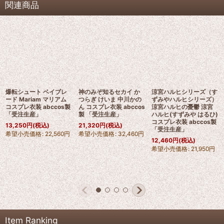
関連商品
爆転シュート ベイブレ
神のみぞ知るセカイ か
涼宮ハルヒシリーズ（す
ード Mariam マリアム
つらぎ けいま 中川かの
ずみやハルヒシリーズ）
コスプレ衣装 abccos製
ん コスプレ衣装 abccos
涼宮ハルヒの憂鬱 涼宮
「受注生産」
製 「受注生産」
ハルヒ(すずみや はるひ)
コスプレ衣装 abccos製
13,250
円
(税込)
21,320
円
(税込)
「受注生産」
希望小売価格
:
22,560
円
希望小売価格
:
32,460
円
12,460
円
(税込)
希望小売価格
:
21,950
円
Item Ranking