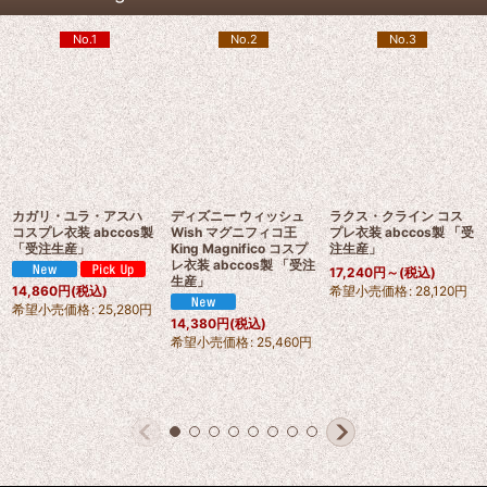
No.1
No.2
No.3
カガリ・ユラ・アスハ
ディズニー ウィッシュ
ラクス・クライン コス
コスプレ衣装 abccos製
Wish マグニフィコ王
プレ衣装 abccos製 「受
「受注生産」
King Magnifico コスプ
注生産」
レ衣装 abccos製 「受注
17,240
円
～
(税込)
生産」
希望小売価格
:
28,120
円
14,860
円
(税込)
希望小売価格
:
25,280
円
14,380
円
(税込)
希望小売価格
:
25,460
円