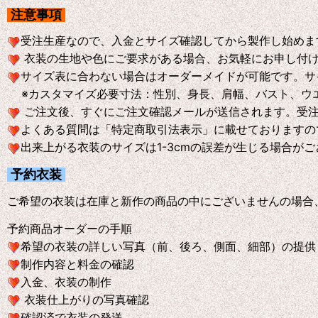
注意事項
受注生産なので、入金とサイズ確認してから製作し始めま
衣装の生地や色にご要求がある場合、お気軽にお申し付
サイズ表に合わない場合はオーダーメイドが可能です。サ
※
カスタマイズ必要寸法：性別、身長、肩幅、バスト、ウ
ご注文後、すぐにご注文確認メールが送信されます。受
よくある質問は「特定商取引法表示」に載せておりますの
出来上がる衣装のサイズは1-3cmの誤差が生じる場合が
予約衣装
ご希望の衣装は在庫と新作の商品の中にございませんの場合
予約商品オーダーの手順
希望の衣装の詳しい写真（前、後ろ、側面、細部）の提供
制作内容と料金の確認
入金、衣装の制作
衣装仕上がりの写真確認
確認済で衣装の発送