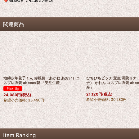
関連商品
地縛少年花子くん 赤根葵（あかね あおい）コ
ぴちぴちピッチ 宝生 洞院リナ
スプレ衣装 abccos製 「受注生産」
ナ） かれん コスプレ衣装 abc
産」
21,120
円
(税込)
24,080
円
(税込)
希望小売価格
:
30,280
円
希望小売価格
:
35,490
円
Item Ranking