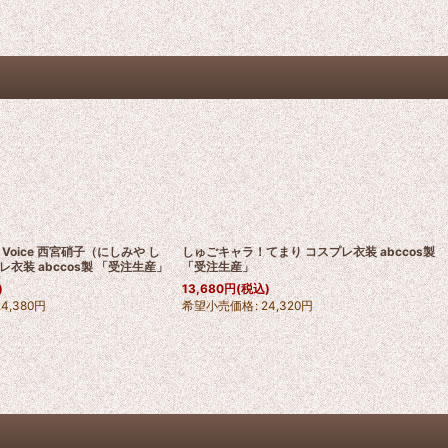
nt Voice 西宮硝子（にしみや し
しゅごキャラ！てまり コスプレ衣装 abccos製
衣装 abccos製 「受注生産」
「受注生産」
)
13,680
円
(税込)
24,380
円
希望小売価格
:
24,320
円