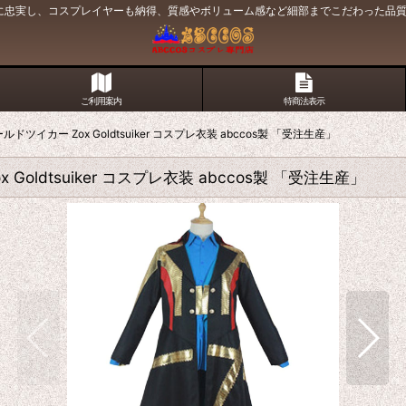
原作に忠実し、コスプレイヤーも納得、質感やボリューム感など細部までこだわった品
ご利用案内
特商法表示
カー Zox Goldtsuiker コスプレ衣装 abccos製 「受注生産」
ldtsuiker コスプレ衣装 abccos製 「受注生産」