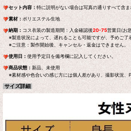
セット内容：
特に説明がない場合は写真の通りすべて含ま
素材：
ポリエステル生地
納期：
コス衣装の製造期間：入金確認後
20-75
営業日(お
※製造状況によって、遅れることも可能ですが、予めご了
※ご注意：製作開始後、キャンセル・返金はできません。
使用日：
使用予定日を備考欄に記入してください。
商品状態：
新品、未使用
※素材感や色合いの感じ方には個人差があり、撮影状況、P
サイズ詳細