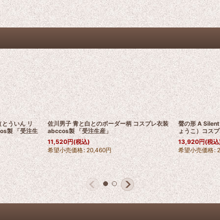
（とういん リ
佐川男子 青と白とのボーダー柄 コスプレ衣装
聲の形 A Sile
cos製 「受注生
abccos製 「受注生産」
ょうこ）コスプレ
11,520
円
(税込)
13,920
円
(税込
希望小売価格
:
20,460
円
希望小売価格
: