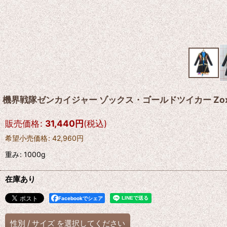
機界戦隊ゼンカイジャー ゾックス・ゴールドツイカー Zox Go
販売価格
:
31,440
円
(税込)
希望小売価格
:
42,960
円
重み
:
1000g
在庫あり
Facebookでシェア
性別
/
サイズ
を選択してください