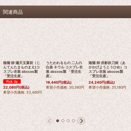
関連商品
陰陽 師 燼天玉藻前（じ
うたわれるもの 二人の
陰陽 師 赤影妖刀姬（あ
んてんたまものまえ)コ
白皇 キウル コスプレ衣
かかげようとうひめ）コ
スプレ衣装 abccos製
装 abccos製 「受注生
スプレ衣装 abccos製
「受注生産」
産」
「受注生産」
19,440
円
(税込)
24,240
円
(税込)
希望小売価格
:
30,360
円
希望小売価格
:
35,180
円
22,080
円
(税込)
希望小売価格
:
33,460
円