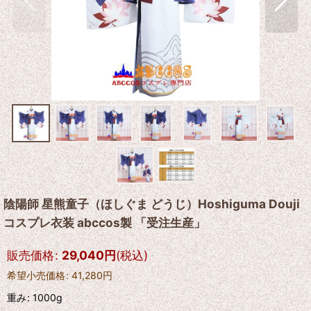
陰陽師 星熊童子（ほしぐま どうじ）Hoshiguma Douji
コスプレ衣装 abccos製 「受注生産」
販売価格
:
29,040
円
(税込)
希望小売価格
:
41,280
円
重み
:
1000g