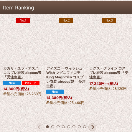
Item Ranking
No.1
No.2
No.3
カガリ・ユラ・アスハ
ディズニー ウィッシュ
ラクス・クライン コス
コスプレ衣装 abccos製
Wish マグニフィコ王
プレ衣装 abccos製 「受
「受注生産」
King Magnifico コスプ
注生産」
レ衣装 abccos製 「受注
17,240
円
～
(税込)
生産」
希望小売価格
:
28,120
円
14,860
円
(税込)
希望小売価格
:
25,280
円
14,380
円
(税込)
希望小売価格
:
25,460
円