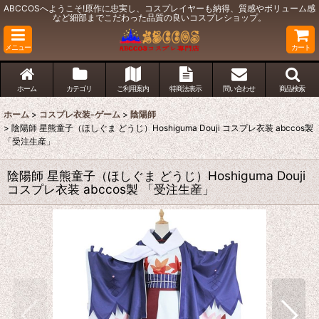
ABCCOSへようこそ!原作に忠実し、コスプレイヤーも納得、質感やボリューム感
など細部までこだわった品質の良いコスプレショップ。
メニュー
カート
ホーム
カテゴリ
ご利用案内
特商法表示
問い合わせ
商品検索
ホーム
>
コスプレ衣装-ゲーム
>
陰陽師
>
陰陽師 星熊童子（ほしぐま どうじ）Hoshiguma Douji コスプレ衣装 abccos製
「受注生産」
陰陽師 星熊童子（ほしぐま どうじ）Hoshiguma Douji
コスプレ衣装 abccos製 「受注生産」