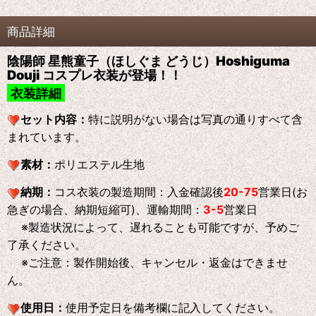
商品詳細
陰陽師 星熊童子（ほしぐま どうじ）Hoshiguma
Douji コスプレ衣装が登場！！
衣装詳細
セット内容：
特に説明がない場合は写真の通りすべて含
まれています。
素材：
ポリエステル生地
納期：
コス衣装の製造期間：入金確認後
20-75
営業日(お
急ぎの場合、納期短縮可)、運輸期間：
3-5
営業日
※製造状況によって、遅れることも可能ですが、予めご
了承ください。
※ご注意：製作開始後、キャンセル・返金はできませ
ん。
使用日：
使用予定日を備考欄に記入してください。