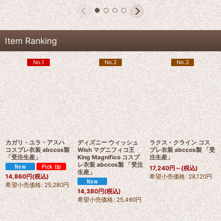
Item Ranking
No.1
No.2
No.3
カガリ・ユラ・アスハ
ディズニー ウィッシュ
ラクス・クライン コス
コスプレ衣装 abccos製
Wish マグニフィコ王
プレ衣装 abccos製 「受
「受注生産」
King Magnifico コスプ
注生産」
レ衣装 abccos製 「受注
17,240
円
～
(税込)
生産」
希望小売価格
:
28,120
円
14,860
円
(税込)
希望小売価格
:
25,280
円
14,380
円
(税込)
希望小売価格
:
25,460
円