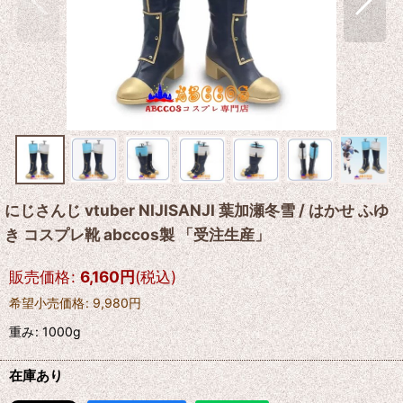
にじさんじ vtuber NIJISANJI 葉加瀬冬雪 / はかせ ふゆ
き コスプレ靴 abccos製 「受注生産」
販売価格
:
6,160
円
(税込)
希望小売価格
:
9,980
円
重み
:
1000g
在庫あり