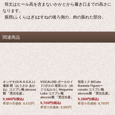
筒丈はヒール高を含まないかかとから履き口までの高さに
なります。
脹脛(ふくらはぎ)はすねの後ろ側の、肉の脹れた部分。
関連商品
オンゲキ(O.N.G.E.K.I.)
VOCALOID ボーカロイ
初音ミク BiCute
逢坂 茜（おうさか あか
ド/ボカロ 巡音ルカ（め
Bunneis Figureー
ね）コスプレ靴 abccos
ぐりねルカ）Megurine
rurudo コスプレ靴
製 「受注生産」
Luka コスプレ靴
abccos製 「受注生産」
abccos製 「受注生産」
5,080
円
(税込)
5,280
円
(税込)
5,720
円
(税込)
希望小売価格
:
8,420
円
希望小売価格
:
8,760
円
希望小売価格
:
8,990
円