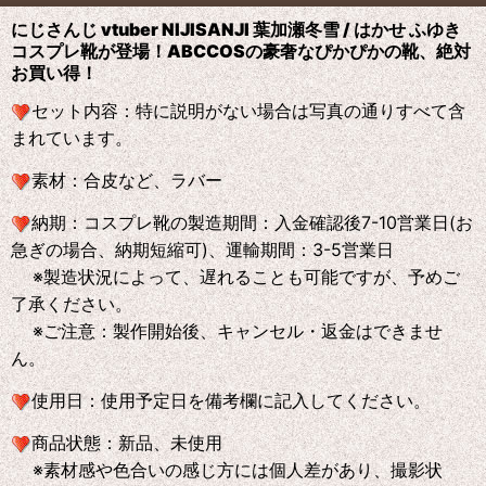
にじさんじ vtuber NIJISANJI 葉加瀬冬雪 / はかせ ふゆき
コスプレ靴が登場！ABCCOS
の
豪奢なぴかぴかの靴、絶対
お買い得！
セット内容：特に説明がない場合は写真の通りすべて含
まれています。
素材：合皮など、ラバー
納期：コスプレ靴の製造期間：入金確認後7-10営業日(お
急ぎの場合、納期短縮可)、運輸期間：3-5営業日
※製造状況によって、遅れることも可能ですが、予めご
了承ください。
※ご注意：製作開始後、キャンセル・返金はできませ
ん。
使用日：使用予定日を備考欄に記入してください。
商品状態：新品、未使用
※素材感や色合いの感じ方には個人差があり、撮影状