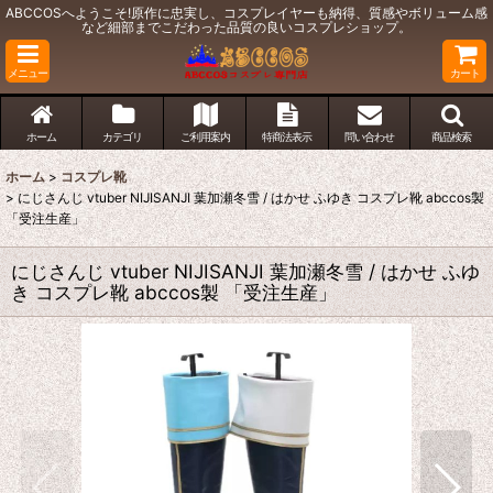
ABCCOSへようこそ!原作に忠実し、コスプレイヤーも納得、質感やボリューム感
など細部までこだわった品質の良いコスプレショップ。
メニュー
カート
ホーム
カテゴリ
ご利用案内
特商法表示
問い合わせ
商品検索
ホーム
>
コスプレ靴
>
にじさんじ vtuber NIJISANJI 葉加瀬冬雪 / はかせ ふゆき コスプレ靴 abccos製
「受注生産」
にじさんじ vtuber NIJISANJI 葉加瀬冬雪 / はかせ ふゆ
き コスプレ靴 abccos製 「受注生産」