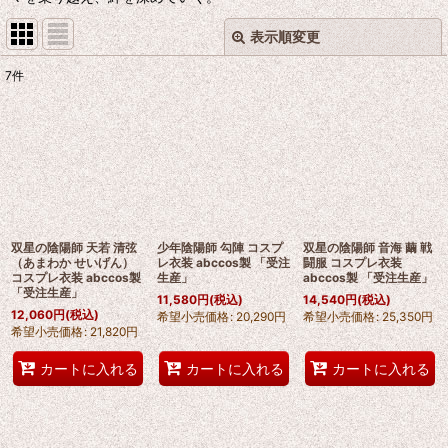
表示順変更
閉じる
7
件
表示数
:
並び順
:
絞り込む
双星の陰陽師 天若 清弦
少年陰陽師 勾陣 コスプ
双星の陰陽師 音海 繭 戦
（あまわか せいげん）
レ衣装 abccos製 「受注
闘服 コスプレ衣装
コスプレ衣装 abccos製
生産」
abccos製 「受注生産」
「受注生産」
11,580
円
(税込)
14,540
円
(税込)
12,060
円
(税込)
希望小売価格
:
20,290
円
希望小売価格
:
25,350
円
希望小売価格
:
21,820
円
カートに入れる
カートに入れる
カートに入れる