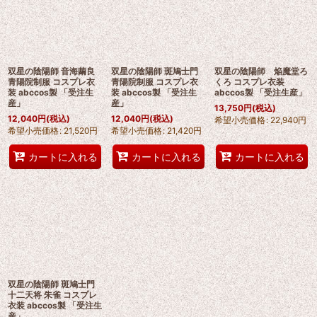
双星の陰陽師 音海繭良
双星の陰陽師 斑鳩士門
双星の陰陽師 焔魔堂ろ
青陽院制服 コスプレ衣
青陽院制服 コスプレ衣
くろ コスプレ衣装
装 abccos製 「受注生
装 abccos製 「受注生
abccos製 「受注生産」
産」
産」
13,750
円
(税込)
12,040
円
(税込)
12,040
円
(税込)
希望小売価格
:
22,940
円
希望小売価格
:
21,520
円
希望小売価格
:
21,420
円
カートに入れる
カートに入れる
カートに入れる
双星の陰陽師 斑鳩士門
十二天将 朱雀 コスプレ
衣装 abccos製 「受注生
産」