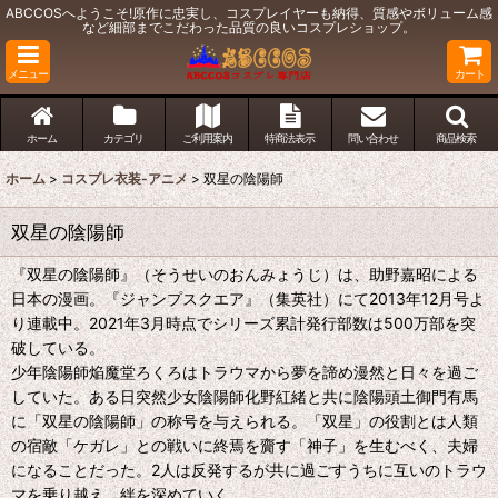
ABCCOSへようこそ!原作に忠実し、コスプレイヤーも納得、質感やボリューム感
など細部までこだわった品質の良いコスプレショップ。
メニュー
カート
ホーム
カテゴリ
ご利用案内
特商法表示
問い合わせ
商品検索
ホーム
>
コスプレ衣装-アニメ
>
双星の陰陽師
双星の陰陽師
『双星の陰陽師』（そうせいのおんみょうじ）は、助野嘉昭による
日本の漫画。『ジャンプスクエア』（集英社）にて2013年12月号よ
り連載中。2021年3月時点でシリーズ累計発行部数は500万部を突
破している。
少年陰陽師焔魔堂ろくろはトラウマから夢を諦め漫然と日々を過ご
していた。ある日突然少女陰陽師化野紅緒と共に陰陽頭土御門有馬
に「双星の陰陽師」の称号を与えられる。「双星」の役割とは人類
の宿敵「ケガレ」との戦いに終焉を齎す「神子」を生むべく、夫婦
になることだった。2人は反発するが共に過ごすうちに互いのトラウ
マを乗り越え、絆を深めていく。