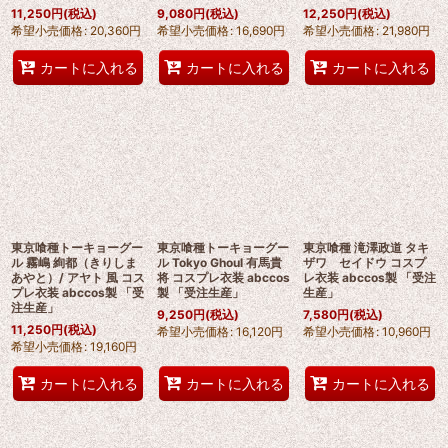
11,250
円
(税込)
9,080
円
(税込)
12,250
円
(税込)
希望小売価格
:
20,360
円
希望小売価格
:
16,690
円
希望小売価格
:
21,980
円
カートに入れる
カートに入れる
カートに入れる
東京喰種トーキョーグー
東京喰種トーキョーグー
東京喰種 滝澤政道 タキ
ル 霧嶋 絢都（きりしま
ル Tokyo Ghoul 有馬貴
ザワ セイドウ コスプ
あやと）/ アヤト 風 コス
将 コスプレ衣装 abccos
レ衣装 abccos製 「受注
プレ衣装 abccos製 「受
製 「受注生産」
生産」
注生産」
9,250
円
(税込)
7,580
円
(税込)
11,250
円
(税込)
希望小売価格
:
16,120
円
希望小売価格
:
10,960
円
希望小売価格
:
19,160
円
カートに入れる
カートに入れる
カートに入れる