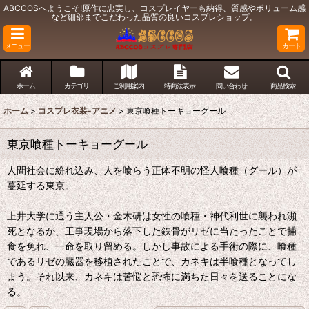
ABCCOSへようこそ!原作に忠実し、コスプレイヤーも納得、質感やボリューム感
など細部までこだわった品質の良いコスプレショップ。
メニュー
カート
ホーム
カテゴリ
ご利用案内
特商法表示
問い合わせ
商品検索
ホーム
>
コスプレ衣装-アニメ
>
東京喰種トーキョーグール
東京喰種トーキョーグール
人間社会に紛れ込み、人を喰らう正体不明の怪人喰種（グール）が
蔓延する東京。
上井大学に通う主人公・金木研は女性の喰種・神代利世に襲われ瀕
死となるが、工事現場から落下した鉄骨がリゼに当たったことで捕
食を免れ、一命を取り留める。しかし事故による手術の際に、喰種
であるリゼの臓器を移植されたことで、カネキは半喰種となってし
まう。それ以来、カネキは苦悩と恐怖に満ちた日々を送ることにな
る。