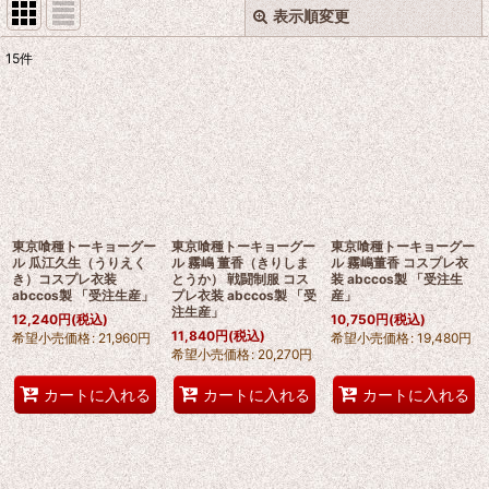
表示順変更
閉じる
15
件
表示数
:
並び順
:
絞り込む
東京喰種トーキョーグー
東京喰種トーキョーグー
東京喰種トーキョーグー
ル 瓜江久生（うりえく
ル 霧嶋 董香（きりしま
ル 霧嶋董香 コスプレ衣
き）コスプレ衣装
とうか） 戦闘制服 コス
装 abccos製 「受注生
abccos製 「受注生産」
プレ衣装 abccos製 「受
産」
注生産」
12,240
円
(税込)
10,750
円
(税込)
11,840
円
(税込)
希望小売価格
:
21,960
円
希望小売価格
:
19,480
円
希望小売価格
:
20,270
円
カートに入れる
カートに入れる
カートに入れる