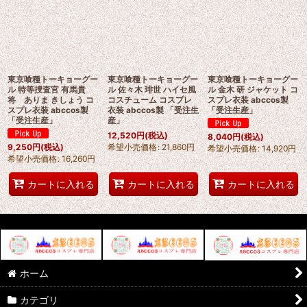
東京喰種トーキョーグー
東京喰種トーキョーグー
東京喰種トーキョーグー
ル 特等捜査官 有馬貴
ル 佐々木 琲世 ハイセ風
ル 金木 研 ジャケット コ
将 ありま きしょう コ
コスチューム コスプレ
スプレ衣装 abccos製
スプレ衣装 abccos製
衣装 abccos製 「受注生
「受注生産」
「受注生産」
産」
12,520
円
(税込)
8,040
円
(税込)
希望小売価格
:
21,860
円
9,250
円
(税込)
希望小売価格
:
14,920
円
希望小売価格
:
16,260
円
カートに入れる
カートに入れる
カートに入れる
ホーム
カテゴリ