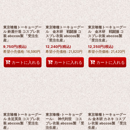
東京喰種トーキョーグー
東京喰種トーキョーグー
東京喰種トーキョーグー
ル 鈴屋什造 コスプレ衣
ル 金木研 戦闘服 コ
ル 金木研 戦闘服 コ
装 abccos製 「受注生
スプレ衣装 abccos製
スプレ衣装 abccos製
産」
「受注生産」
「受注生産」
9,750
円
(税込)
12,240
円
(税込)
12,250
円
(税込)
希望小売価格
:
16,590
円
希望小売価格
:
21,820
円
希望小売価格
:
21,420
円
カートに入れる
カートに入れる
カートに入れる
東京喰種トーキョーグー
東京喰種-トーキョーグ
東京喰種トーキョーグー
ル 永近英良 コスプレ衣
ール- 神代利世 コス
ル 金木研 カネキ コスプ
装 abccos製 「受注生
プレ衣装 abccos製 「受
レ衣装 abccos製 「受注
産」
注生産」
生産」