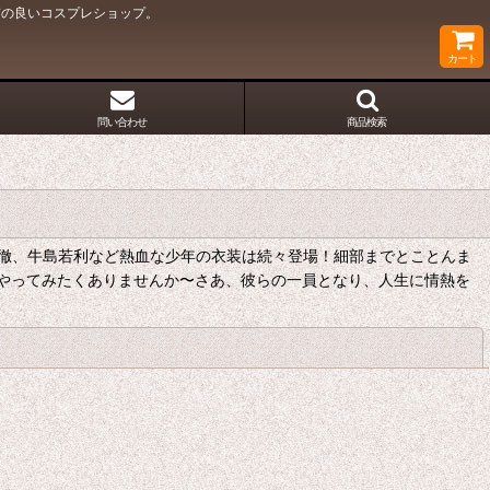
質の良いコスプレショップ。
カート
問い合わせ
商品検索
川徹、牛島若利など熱血な少年の衣装は続々登場！細部までとことんま
やってみたくありませんか〜さあ、彼らの一員となり、人生に情熱を
閉じる