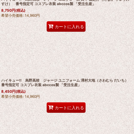
すけ） 番号指定可 コスプレ衣装 abccos製 「受注生産」
8,750
円
(税込)
希望小売価格
:
14,960
円
カートに入れる
ハイキュー!! 烏野高校 ジャージ ユニフォーム 澤村大地（さわむら だいち）
番号指定可 コスプレ衣装 abccos製 「受注生産」
8,450
円
(税込)
希望小売価格
:
14,960
円
カートに入れる