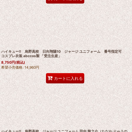
ハイキュー!! 烏野高校 日向翔陽10 ジャージ ユニフォーム 番号指定可
コスプレ衣装 abccos製 「受注生産」
8,750
円
(税込)
希望小売価格
:
14,960
円
カートに入れる
ハイキュー!! 烏野高校 ジャージ ユニフォーム 田中 龍之介（たなか りゅうの