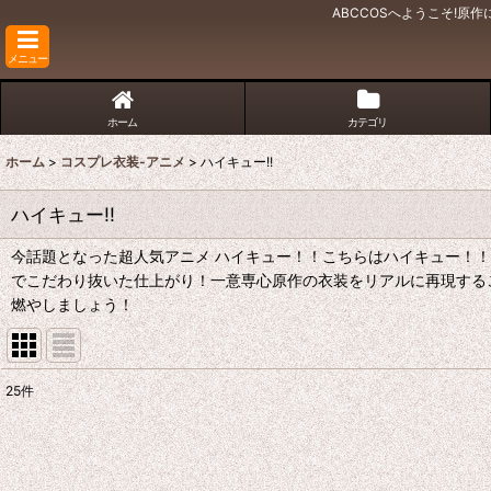
ABCCOSへようこそ!
メニュー
ホーム
カテゴリ
ホーム
>
コスプレ衣装-アニメ
>
ハイキュー!!
ハイキュー!!
今話題となった超人気アニメ ハイキュー！！こちらはハイキュー！
でこだわり抜いた仕上がり！一意専心原作の衣装をリアルに再現する
燃やしましょう！
25
件
表示数
:
並び順
: