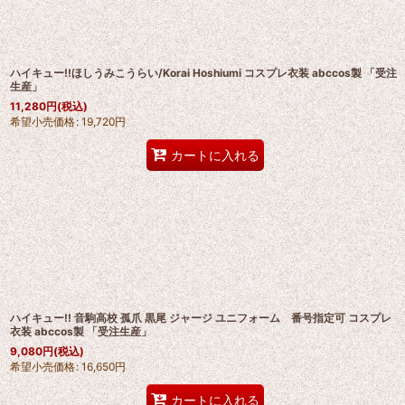
ハイキュー!!ほしうみこうらい/Korai Hoshiumi コスプレ衣装 abccos製 「受注
生産」
11,280
円
(税込)
希望小売価格
:
19,720
円
カートに入れる
ハイキュー!! 音駒高校 孤爪 黒尾 ジャージ ユニフォーム 番号指定可 コスプレ
衣装 abccos製 「受注生産」
9,080
円
(税込)
希望小売価格
:
16,650
円
カートに入れる