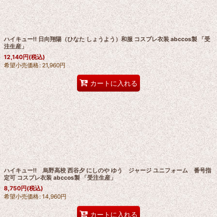
絞り込む
ハイキュー!! 日向翔陽（ひなた しょうよう）和服 コスプレ衣装 abccos製 「受
注生産」
12,140
円
(税込)
希望小売価格
:
21,960
円
カートに入れる
ハイキュー!! 烏野高校 西谷夕 にしのや ゆう ジャージ ユニフォーム 番号指
定可 コスプレ衣装 abccos製 「受注生産」
8,750
円
(税込)
希望小売価格
:
14,960
円
カートに入れる