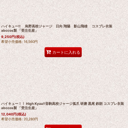
ハイキュー!! 烏野高校ジャージ 日向 翔陽 影山飛雄 コスプレ衣装
abccos製 「受注生産」
9,250
円
(税込)
希望小売価格
:
16,560
円
カートに入れる
ハイキュー！！ High Kyuu!!音駒高校ジャージ孤爪 研磨 黒尾 鉄朗 コスプレ衣装
abccos製 「受注生産」
12,040
円
(税込)
希望小売価格
:
20,280
円