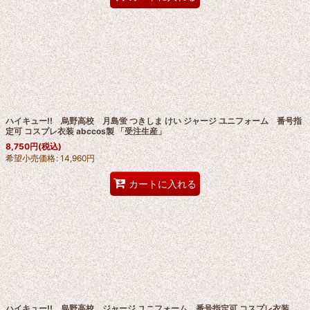
ハイキュー!! 烏野高校 月島蛍 つきしま けい ジャージ ユニフォーム 番号指
定可 コスプレ衣装 abccos製 「受注生産」
8,750
円
(税込)
希望小売価格
:
14,960
円
カートに入れる
ハイキュー!! 烏野高校 ジャージ ユニフォーム 番号指定可 コスプレ衣装