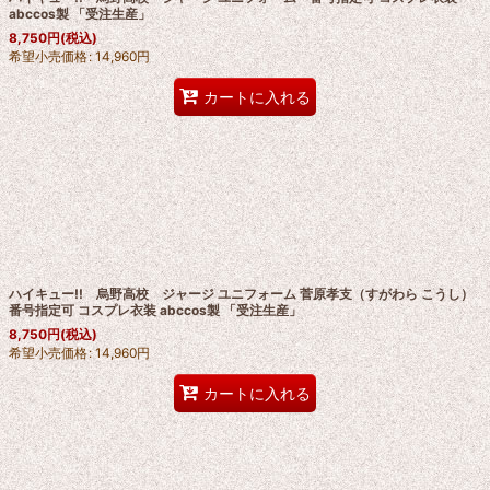
abccos製 「受注生産」
8,750
円
(税込)
希望小売価格
:
14,960
円
カートに入れる
ハイキュー!! 烏野高校 ジャージ ユニフォーム 菅原孝支（すがわら こうし）
番号指定可 コスプレ衣装 abccos製 「受注生産」
8,750
円
(税込)
希望小売価格
:
14,960
円
カートに入れる