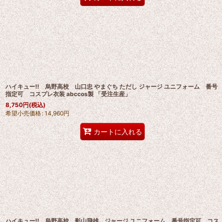
ハイキュー!! 烏野高校 山口忠 やまぐち ただし ジャージ ユニフォーム 番号
指定可 コスプレ衣装 abccos製 「受注生産」
8,750
円
(税込)
希望小売価格
:
14,960
円
カートに入れる
ハイキュー!! 烏野高校 影山飛雄 ジャージ ユニフォーム 番号指定可 コス