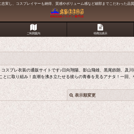
原作に忠実し、コスプレイヤーも納得、質感やボリューム感など細部までこだわった品
ご利用案内
特商法表示
！ コスプレ衣装の通販サイトです♪日向翔陽、影山飛雄、黒尾鉄朗、及
ことに取り組み！血潮を沸き立たせる彼らの青春を見るアナタ！一回、
表示順変更