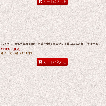
カートに入れる
ハイキュー!!梟谷學園 制服 木兎光太郎 コスプレ衣装 abccos製 「受注生産」
11,120
円
(税込)
希望小売価格
:
20,340
円
カートに入れる