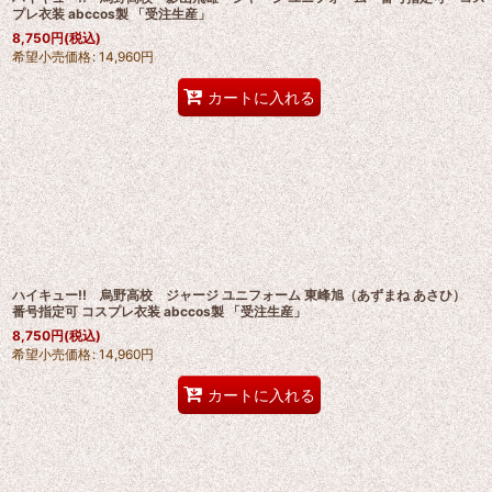
プレ衣装 abccos製 「受注生産」
8,750
円
(税込)
希望小売価格
:
14,960
円
カートに入れる
ハイキュー!! 烏野高校 ジャージ ユニフォーム 東峰旭（あずまね あさひ）
番号指定可 コスプレ衣装 abccos製 「受注生産」
8,750
円
(税込)
希望小売価格
:
14,960
円
カートに入れる