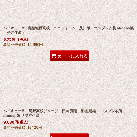
ハイキュー!! 青葉城西高校 ユニフォーム 及川徹 コスプレ衣装 abccos製
「受注生産」
8,750
円
(税込)
希望小売価格
:
14,960
円
カートに入れる
ハイキュー!! 烏野高校ジャージ 日向 翔陽 影山飛雄 コスプレ衣装
abccos製 「受注生産」
9,080
円
(税込)
希望小売価格
:
16,120
円