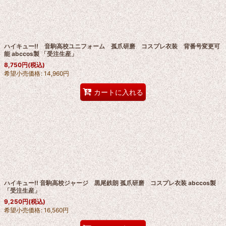
ハイキュー!! 音駒高校ユニフォーム 孤爪研磨 コスプレ衣装 背番号変更可
能 abccos製 「受注生産」
8,750
円
(税込)
希望小売価格
:
14,960
円
カートに入れる
ハイキュー!! 音駒高校ジャージ 黒尾鉄朗 孤爪研磨 コスプレ衣装 abccos製
「受注生産」
9,250
円
(税込)
希望小売価格
:
16,560
円