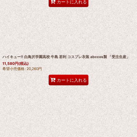
カートに入れる
ハイキュー!! 白鳥沢学園高校 牛島 若利 コスプレ衣装 abccos製 「受注生産」
11,580
円
(税込)
希望小売価格
:
20,260
円
カートに入れる