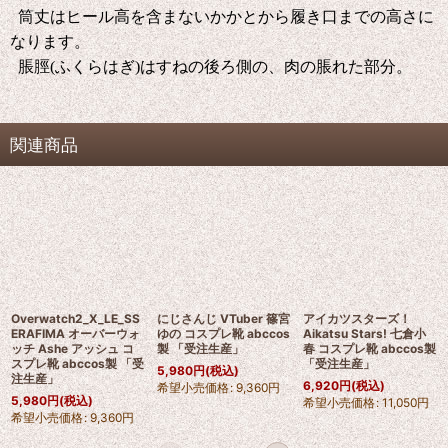
筒丈はヒール高を含まないかかとから履き口までの高さに
なります。
脹脛(ふくらはぎ)はすねの後ろ側の、肉の脹れた部分。
関連商品
Overwatch2_X_LE_SS
にじさんじ VTuber 篠宮
アイカツスターズ！
ERAFIMA オーバーウォ
ゆの コスプレ靴 abccos
Aikatsu Stars! 七倉小
ッチ Ashe アッシュ コ
製 「受注生産」
春 コスプレ靴 abccos製
スプレ靴 abccos製 「受
「受注生産」
5,980
円
(税込)
注生産」
6,920
円
(税込)
希望小売価格
:
9,360
円
5,980
円
(税込)
希望小売価格
:
11,050
円
希望小売価格
:
9,360
円