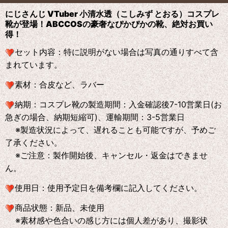
にじさんじ VTuber 小清水透（こしみず とおる）コスプレ
靴が登場！ABCCOS
の
豪奢なぴかぴかの靴、絶対お買い
得！
セット内容：特に説明がない場合は写真の通りすべて含
まれています。
素材：合皮など、ラバー
納期：コスプレ靴の製造期間：入金確認後7-10営業日(お
急ぎの場合、納期短縮可)、運輸期間：3-5営業日
※製造状況によって、遅れることも可能ですが、予めご
了承ください。
※ご注意：製作開始後、キャンセル・返金はできませ
ん。
使用日：使用予定日を備考欄に記入してください。
商品状態：新品、未使用
※素材感や色合いの感じ方には個人差があり、撮影状