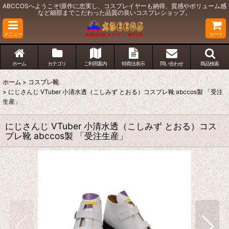
ABCCOSへようこそ!原作に忠実し、コスプレイヤーも納得、質感やボリューム感
など細部までこだわった品質の良いコスプレショップ。
メニュー
カート
ホーム
カテゴリ
ご利用案内
特商法表示
問い合わせ
商品検索
ホーム
>
コスプレ靴
>
にじさんじ VTuber 小清水透（こしみず とおる）コスプレ靴 abccos製 「受注
生産」
にじさんじ VTuber 小清水透（こしみず とおる）コス
プレ靴 abccos製 「受注生産」