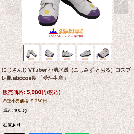
にじさんじ VTuber 小清水透（こしみず とおる）コスプ
レ靴 abccos製 「受注生産」
販売価格
:
5,980
円
(税込)
希望小売価格
:
9,360
円
重み
:
1000g
在庫あり