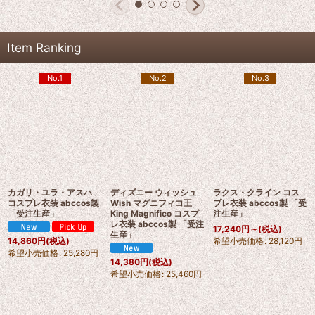
Item Ranking
No.1
No.2
No.3
カガリ・ユラ・アスハ
ディズニー ウィッシュ
ラクス・クライン コス
コスプレ衣装 abccos製
Wish マグニフィコ王
プレ衣装 abccos製 「受
「受注生産」
King Magnifico コスプ
注生産」
レ衣装 abccos製 「受注
17,240
円
～
(税込)
生産」
希望小売価格
:
28,120
円
14,860
円
(税込)
希望小売価格
:
25,280
円
14,380
円
(税込)
希望小売価格
:
25,460
円