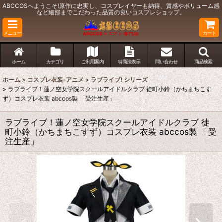
ABCCOSへようこそ!原作に忠実し、コスプレイヤーも納得、質感やボリューム感
など細部までこだわった品質の良いコスプレショップ。
メニュー
カート
ホーム
カテゴリ
ご利用案内
特商法表示
問い合わせ
商品検索
ホーム
>
コスプレ衣装-アニメ
>
ラブライブ! シリーズ
>
ラブライブ！蓮ノ空女学院スクールアイドルクラブ 徒町小鈴（かちまちこす
ず）コスプレ衣装 abccos製 「受注生産」
ラブライブ！蓮ノ空女学院スクールアイドルクラブ 徒
町小鈴（かちまちこすず）コスプレ衣装 abccos製 「受
注生産」