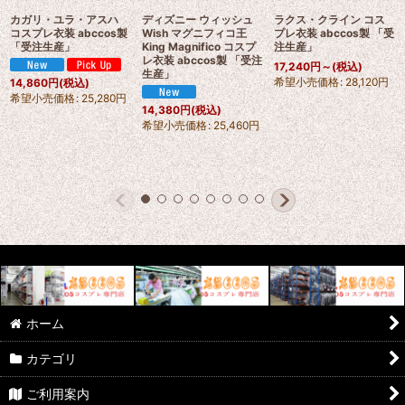
カガリ・ユラ・アスハ
ディズニー ウィッシュ
ラクス・クライン コス
コスプレ衣装 abccos製
Wish マグニフィコ王
プレ衣装 abccos製 「受
「受注生産」
King Magnifico コスプ
注生産」
レ衣装 abccos製 「受注
17,240
円
～
(税込)
生産」
希望小売価格
:
28,120
円
14,860
円
(税込)
希望小売価格
:
25,280
円
14,380
円
(税込)
希望小売価格
:
25,460
円
ホーム
カテゴリ
ご利用案内