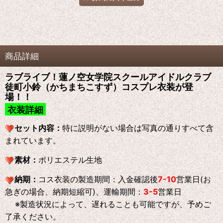
商品詳細
ラブライブ！蓮ノ空女学院スクールアイドルクラブ
徒町小鈴（かちまちこすず）コスプレ衣装が登
場！！
衣装詳細
セット内容：
特に説明がない場合は写真の通りすべて含
まれています。
素材：
ポリエステル生地
納期：
コス衣装の製造期間：入金確認後
7-10
営業日(お
急ぎの場合、納期短縮可)、運輸期間：
3-5
営業日
※製造状況によって、遅れることも可能ですが、予めご
了承ください。