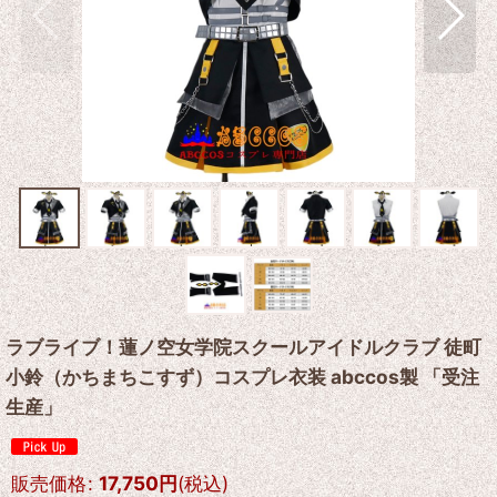
ラブライブ！蓮ノ空女学院スクールアイドルクラブ 徒町
小鈴（かちまちこすず）コスプレ衣装 abccos製 「受注
生産」
販売価格
:
17,750
円
(税込)