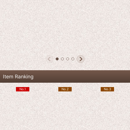
Item Ranking
No.1
No.2
No.3