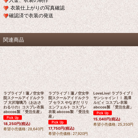
入金、衣装の制作
衣装仕上がりの写真確認
確認済で衣装の発送
関連商品
ラブライブ！蓮ノ空女学
ラブライブ！蓮ノ空女学
LoveLive! ラブライブ！
院スクールアイドルクラ
院スクールアイドルクラ
サンシャイン！！ 黒澤
ブ 大沢瑠璃乃（おおさ
ブ セラス やなぎだ リリ
ルビィ コスプレ衣装
わるりの）コスプレ衣装
エンフェルト コスプレ
abccos製 「受注生産」
abccos製 「受注生産」
衣装 abccos製 「受注生
産」
15,040
円
(税込)
18,250
円
(税込)
希望小売価格
:
25,350
円
17,750
円
(税込)
希望小売価格
:
28,640
円
希望小売価格
:
27,920
円