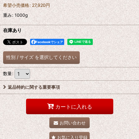
希望小売価格
:
27,920
円
重み
:
1000g
在庫あり
Facebookでシェア
性別
/
サイズ
を選択してください
数量
:
返品特約に関する重要事項
カートに入れる
お問い合わせ
お気に入り登録