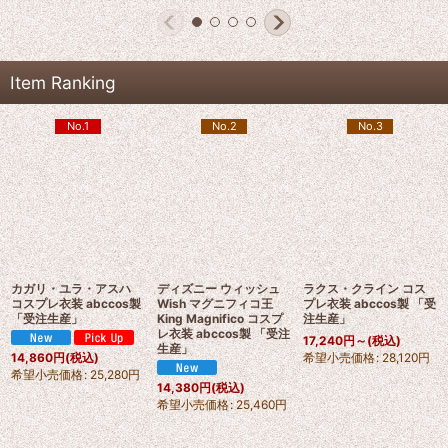
Item Ranking
No.1
No.2
No.3
カガリ・ユラ・アスハ
ディズニー ウィッシュ
ラクス・クライン コス
コスプレ衣装 abccos製
Wish マグニフィコ王
プレ衣装 abccos製 「受
「受注生産」
King Magnifico コスプ
注生産」
レ衣装 abccos製 「受注
17,240
円
～
(税込)
生産」
希望小売価格
:
28,120
円
14,860
円
(税込)
希望小売価格
:
25,280
円
14,380
円
(税込)
希望小売価格
:
25,460
円