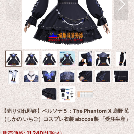
【売り切れ即終】ペルソナ５：The Phantom X 鹿野 苺
（しかの いちご）コスプレ衣装 abccos製 「受注生産」
販売価格
:
11,240
円
(税込)