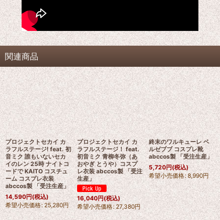
関連商品
プロジェクトセカイ カ
プロジェクトセカイ カ
終末のワルキューレ ベ
ラフルステージ! feat. 初
ラフルステージ！ feat.
ルゼブブ コスプレ靴
音ミク 誰もいないセカ
初音ミク 青柳冬弥（あ
abccos製 「受注生産」
イのレン 25時 ナイトコ
おやぎ とうや）コスプ
5,720
円
(税込)
ードで KAITO コスチュ
レ衣装 abccos製 「受注
希望小売価格
:
8,990
円
ーム コスプレ衣装
生産」
abccos製 「受注生産」
14,590
円
(税込)
16,040
円
(税込)
希望小売価格
:
25,280
円
希望小売価格
:
27,380
円