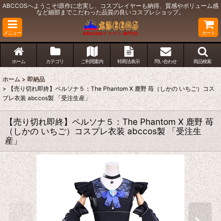
ABCCOSへようこそ!原作に忠実し、コスプレイヤーも納得、質感やボリューム感
など細部までこだわった品質の良いコスプレショップ。
メニュー
カート
ホーム
カテゴリ
ご利用案内
特商法表示
問い合わせ
商品検索
ホーム
>
即納品
>
【売り切れ即終】ペルソナ５：The Phantom X 鹿野 苺（しかの いちご）コス
プレ衣装 abccos製 「受注生産」
【売り切れ即終】ペルソナ５：The Phantom X 鹿野 苺
（しかの いちご）コスプレ衣装 abccos製 「受注生
産」