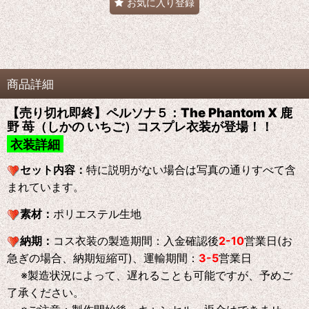
お気に入り登録
商品詳細
【売り切れ即終】ペルソナ５：The Phantom X 鹿
野 苺（しかの いちご）コスプレ衣装が登場！！
衣装詳細
セット内容：
特に説明がない場合は写真の通りすべて含
まれています。
素材：
ポリエステル生地
納期：
コス衣装の製造期間：入金確認後
2-10
営業日(お
急ぎの場合、納期短縮可)、運輸期間：
3-5
営業日
※製造状況によって、遅れることも可能ですが、予めご
了承ください。