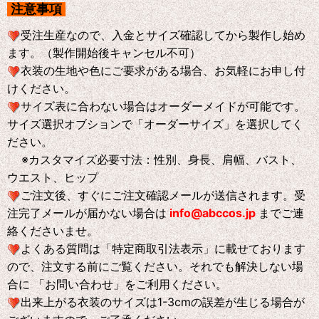
注意事項
受注生産なので、入金とサイズ確認してから製作し始め
ます。（製作開始後キャンセル不可）
衣装の生地や色にご要求がある場合、お気軽にお申し付
けください。
サイズ表に合わない場合はオーダーメイドが可能です。
サイズ選択オブションで「オーダーサイズ」を選択してく
ださい。
※
カスタマイズ必要寸法：性別、身長、肩幅、バスト、
ウエスト、ヒップ
ご注文後、すぐにご注文確認メールが送信されます。受
注完了メールが届かない場合は
info@abccos.jp
までご連
絡くださいませ。
よくある質問は「特定商取引法表示」に載せております
ので、注文する前にご覧ください。それでも解決しない場
合に 「お問い合わせ」をご利用ください。
出来上がる衣装のサイズは1-3cmの誤差が生じる場合が