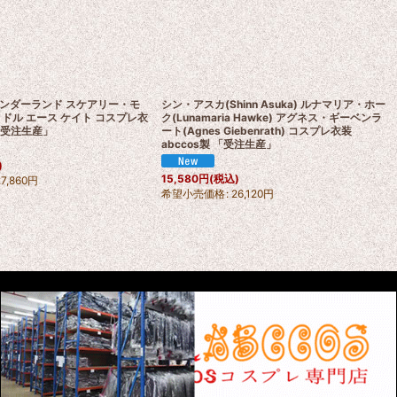
ンダーランド スケアリー・モ
シン・アスカ(Shinn Asuka) ルナマリア・ホー
ドル エース ケイト コスプレ衣
ク(Lunamaria Hawke) アグネス・ギーベンラ
 「受注生産」
ート(Agnes Giebenrath) コスプレ衣装
abccos製 「受注生産」
)
15,580
円
(税込)
27,860
円
希望小売価格
:
26,120
円