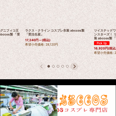
 マグニフィコ王
ラクス・クライン コスプレ衣装 abccos製
ツイステッドワ
abccos製 「受
「受注生産」
ンスターズ！ リ
装 abccos製
17,240
円
～
(税込)
希望小売価格
:
28,120
円
16,920
円
(税込
希望小売価格
: