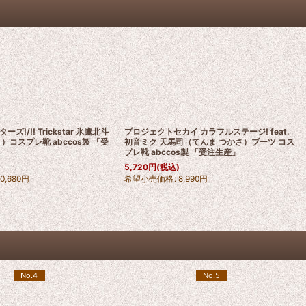
!/!! Trickstar 氷鷹北斗
プロジェクトセカイ カラフルステージ! feat.
）コスプレ靴 abccos製 「受
初音ミク 天馬司（てんま つかさ）ブーツ コス
プレ靴 abccos製 「受注生産」
5,720
円
(税込)
10,680
円
希望小売価格
:
8,990
円
No.4
No.5