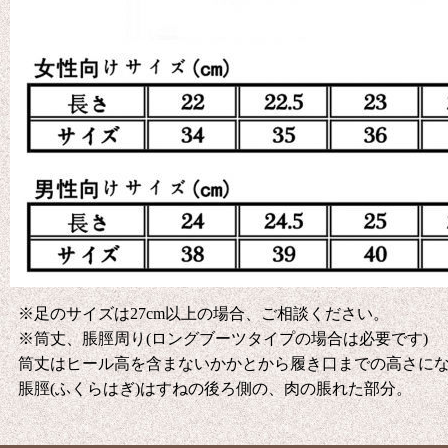
※足のサイズは27cm以上の場合、ご相談ください。
※筒丈、脹脛周り(ロングブーツタイプの場合は必要です)
筒丈はヒール高を含まないかかとから履き口までの高さに
脹脛(ふくらはぎ)はすねの後ろ側の、肉の脹れた部分。