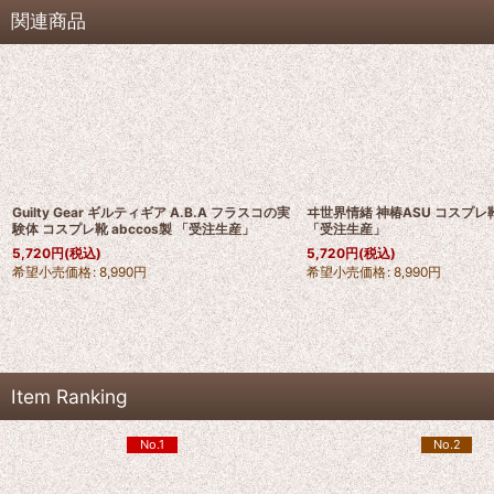
関連商品
Guilty Gear ギルティギア A.B.A フラスコの実
ヰ世界情緒 神椿ASU コスプレ靴 
験体 コスプレ靴 abccos製 「受注生産」
「受注生産」
5,720
円
(税込)
5,720
円
(税込)
希望小売価格
:
8,990
円
希望小売価格
:
8,990
円
Item Ranking
No.1
No.2