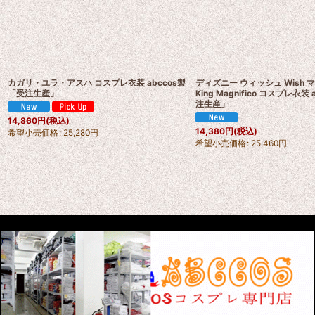
カガリ・ユラ・アスハ コスプレ衣装 abccos製
ディズニー ウィッシュ Wish
「受注生産」
King Magnifico コスプレ衣装 
注生産」
14,860
円
(税込)
14,380
円
(税込)
希望小売価格
:
25,280
円
希望小売価格
:
25,460
円