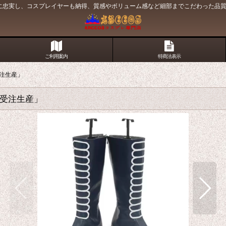
原作に忠実し、コスプレイヤーも納得、質感やボリューム感など細部までこだわった品
ご利用案内
特商法表示
受注生産」
「受注生産」