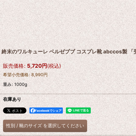
終末のワルキューレ ベルゼブブ コスプレ靴 abccos製 
販売価格
:
5,720
円
(税込)
希望小売価格
:
8,990
円
重み
:
1000g
在庫あり
Facebookでシェア
性別
/
靴のサイズ
を選択してください