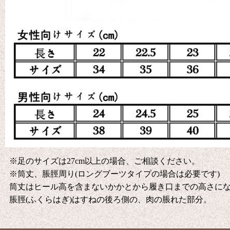
※足のサイズは27cm以上の場合、ご相談ください。
※筒丈、脹脛周り(ロングブーツタイプの場合は必要です)
筒丈はヒール高を含まないかかとから履き口までの高さに
脹脛(ふくらはぎ)はすねの後ろ側の、肉の脹れた部分。