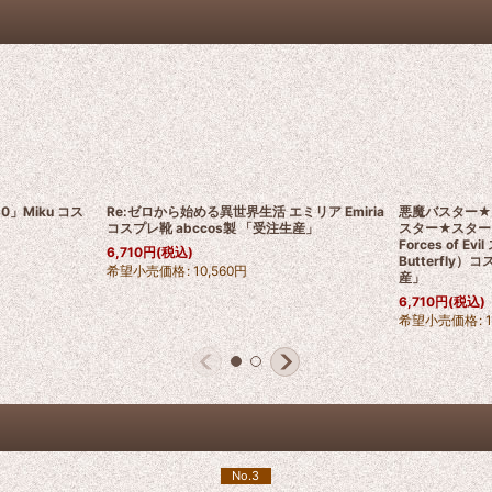
」Miku コス
Re:ゼロから始める異世界生活 エミリア Emiria
悪魔バスター★
コスプレ靴 abccos製 「受注生産」
スター★スター・バ
Forces of 
6,710
円
(税込)
Butterfly）
希望小売価格
:
10,560
円
産」
6,710
円
(税込)
希望小売価格
:
No.3