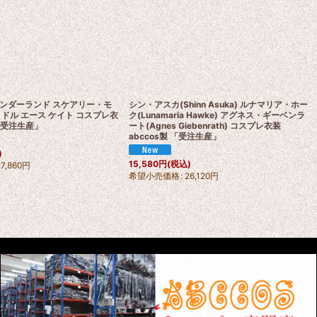
ンダーランド スケアリー・モ
シン・アスカ(Shinn Asuka) ルナマリア・ホー
ドル エース ケイト コスプレ衣
ク(Lunamaria Hawke) アグネス・ギーベンラ
 「受注生産」
ート(Agnes Giebenrath) コスプレ衣装
abccos製 「受注生産」
)
15,580
円
(税込)
27,860
円
希望小売価格
:
26,120
円