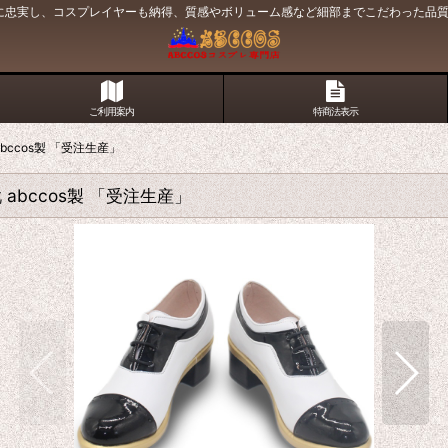
原作に忠実し、コスプレイヤーも納得、質感やボリューム感など細部までこだわった品
ご利用案内
特商法表示
ccos製 「受注生産」
abccos製 「受注生産」