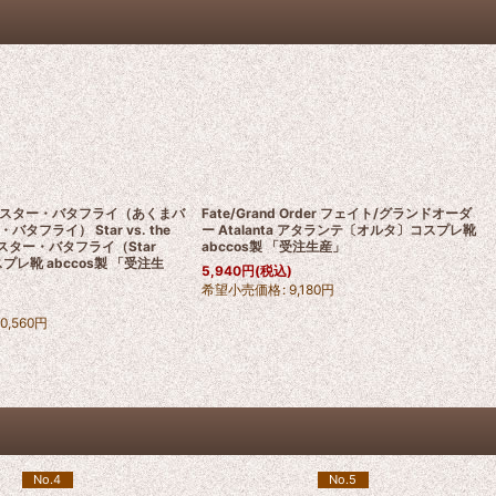
スター・バタフライ（あくまバ
Fate/Grand Order フェイト/グランドオーダ
タフライ） Star vs. the
ー Atalanta アタランテ〔オルタ〕コスプレ靴
Evil スター・バタフライ（Star
abccos製 「受注生産」
コスプレ靴 abccos製 「受注生
5,940
円
(税込)
希望小売価格
:
9,180
円
10,560
円
No.4
No.5