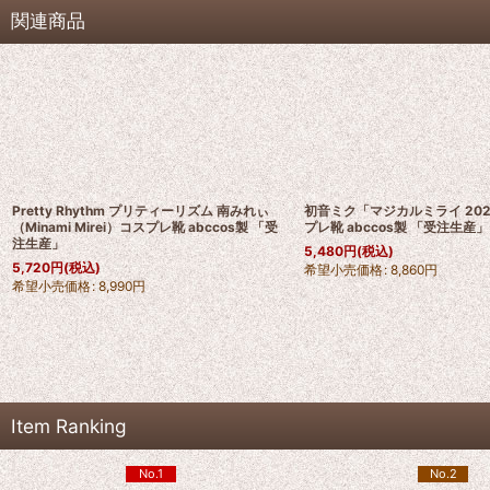
関連商品
Pretty Rhythm プリティーリズム 南みれぃ
初音ミク「マジカルミライ 2020
（Minami Mirei）コスプレ靴 abccos製 「受
プレ靴 abccos製 「受注生産」
注生産」
5,480
円
(税込)
5,720
円
(税込)
希望小売価格
:
8,860
円
希望小売価格
:
8,990
円
Item Ranking
No.1
No.2