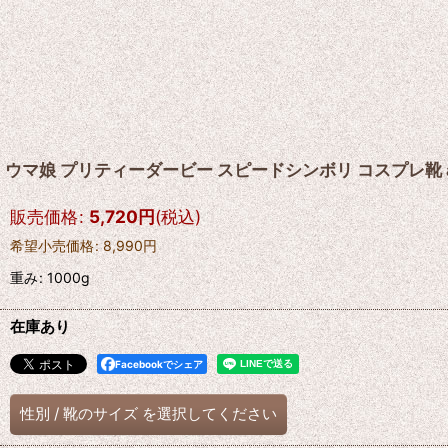
ウマ娘 プリティーダービー スピードシンボリ コスプレ靴 a
販売価格
:
5,720
円
(税込)
希望小売価格
:
8,990
円
重み
:
1000g
在庫あり
Facebookでシェア
性別
/
靴のサイズ
を選択してください