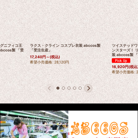
 マグニフィコ王
ラクス・クライン コスプレ衣装 abccos製
ツイステッドワ
abccos製 「受
「受注生産」
ンスターズ！ リ
装 abccos製
17,240
円
～
(税込)
希望小売価格
:
28,120
円
16,920
円
(税込
希望小売価格
: