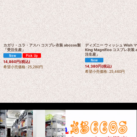
カガリ・ユラ・アスハ コスプレ衣装 abccos製
ディズニー ウィッシュ Wish
「受注生産」
King Magnifico コスプレ衣装 
注生産」
14,860
円
(税込)
14,380
円
(税込)
希望小売価格
:
25,280
円
希望小売価格
:
25,460
円