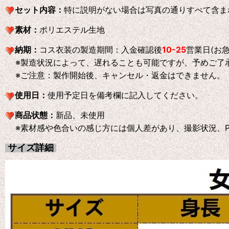
セット内容：
特に説明がない場合は写真の通りすべて含ま
素材：
ポリエステル生地
納期：
コス衣装の製造期間：入金確認後
10-25
営業日(お
※製造状況によって、遅れることも可能ですが、予めご了
※ご注意：製作開始後、キャンセル・返金はできません。
使用日：
使用予定日を備考欄に記入してください。
商品状態：
新品、未使用
※素材感や色合いの感じ方には個人差があり、撮影状況、P
サイズ詳細