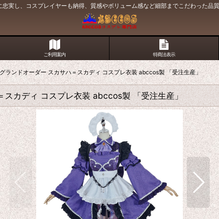
原作に忠実し、コスプレイヤーも納得、質感やボリューム感など細部までこだわった品
ご利用案内
特商法表示
 フェイト/グランドオーダー スカサハ＝スカディ コスプレ衣装 abccos製 「受注生産」
サハ＝スカディ コスプレ衣装 abccos製 「受注生産」