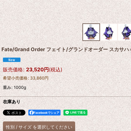
Fate/Grand Order フェイト/グランドオーダー スカ
販売価格
:
23,520
円
(税込)
希望小売価格
:
33,860
円
重み
:
1000g
在庫あり
Facebookでシェア
性別
/
サイズ
を選択してください