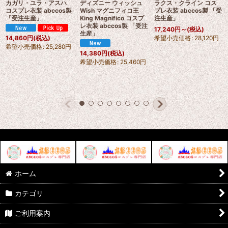
カガリ・ユラ・アスハ
ディズニー ウィッシュ
ラクス・クライン コス
コスプレ衣装 abccos製
Wish マグニフィコ王
プレ衣装 abccos製 「受
「受注生産」
King Magnifico コスプ
注生産」
レ衣装 abccos製 「受注
17,240
円
～
(税込)
生産」
希望小売価格
:
28,120
円
14,860
円
(税込)
希望小売価格
:
25,280
円
14,380
円
(税込)
希望小売価格
:
25,460
円
ホーム
カテゴリ
ご利用案内