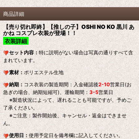
商品詳細
【売り切れ即終】【推しの子】OSHI NO KO 黒川 あ
かね コスプレ衣装が登場！！
衣装詳細
セット内容：
特に説明がない場合は写真の通りすべて含
まれています。
素材：
ポリエステル生地
納期：
コス衣装の製造期間：入金確認後
2-10
営業日(お
急ぎの場合、納期短縮可)、運輸期間：
3-5
営業日
※製造状況によって、遅れることも可能ですが、予めご
了承ください。
※ご注意：製作開始後、キャンセル・返金はできませ
ん。
使用日：
使用予定日を備考欄に記入してください。