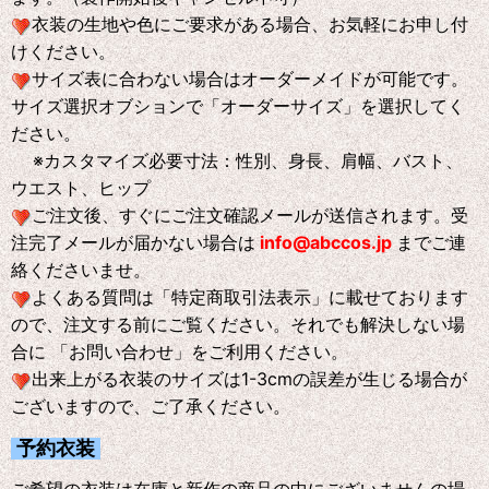
衣装の生地や色にご要求がある場合、お気軽にお申し付
けください。
サイズ表に合わない場合はオーダーメイドが可能です。
サイズ選択オブションで「オーダーサイズ」を選択してく
ださい。
※
カスタマイズ必要寸法：性別、身長、肩幅、バスト、
ウエスト、ヒップ
ご注文後、すぐにご注文確認メールが送信されます。受
注完了メールが届かない場合は
info@abccos.jp
までご連
絡くださいませ。
よくある質問は「特定商取引法表示」に載せております
ので、注文する前にご覧ください。それでも解決しない場
合に 「お問い合わせ」をご利用ください。
出来上がる衣装のサイズは1-3cmの誤差が生じる場合が
ございますので、ご了承ください。
予約衣装
ご希望の衣装は在庫と新作の商品の中にございませんの場