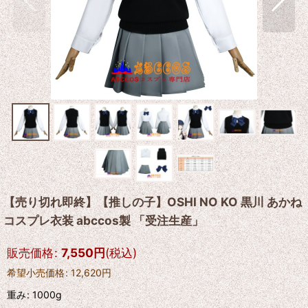
【売り切れ即終】【推しの子】OSHI NO KO 黒川 あかね
コスプレ衣装 abccos製 「受注生産」
販売価格
:
7,550
円
(税込)
希望小売価格
:
12,620
円
重み
:
1000g