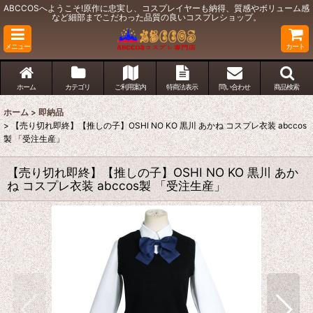
ABCCOSへようこそ!原作に忠実し、コスプレイヤーも納得、質感やボリューム感
など細部までこだわった品質の良いコスプレショップ。
メニュー
カート
ホーム
カテゴリ
ご利用案内
特商法表示
問い合わせ
商品検索
ホーム
>
即納品
>
【売り切れ即終】【推しの子】OSHI NO KO 黒川 あかね コスプレ衣装 abccos
製 「受注生産」
【売り切れ即終】【推しの子】OSHI NO KO 黒川 あか
ね コスプレ衣装 abccos製 「受注生産」