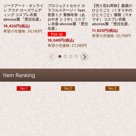
ソードアート・オンライ
プロジェクトセカイ カ
【売り切れ即終】薬屋の
ン アスナ ローズウェデ
ラフルステージ！ feat.
ひとりごと（くすりやの
ィング コスプレ衣装
初音ミク 青柳冬弥（あ
ひとりごと）猫猫（マオ
abccos製 「受注生産」
おやぎ とうや）コスプ
マオ） コスプレ衣装
レ衣装 abccos製 「受注
abccos製 「受注生産」
19,420
円
(税込)
生産」
11,920
円
(税込)
希望小売価格
:
30,180
円
希望小売価格
:
20,790
円
16,040
円
(税込)
希望小売価格
:
27,380
円
Item Ranking
No.1
No.2
No.3