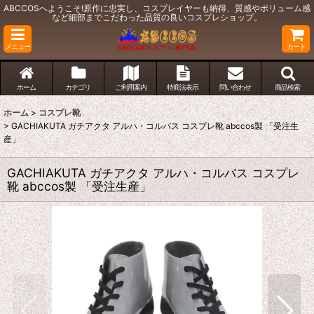
ABCCOSへようこそ!原作に忠実し、コスプレイヤーも納得、質感やボリューム感
など細部までこだわった品質の良いコスプレショップ。
メニュー
カート
ホーム
カテゴリ
ご利用案内
特商法表示
問い合わせ
商品検索
ホーム
>
コスプレ靴
>
GACHIAKUTA ガチアクタ アルハ・コルバス コスプレ靴 abccos製 「受注生
産」
GACHIAKUTA ガチアクタ アルハ・コルバス コスプレ
靴 abccos製 「受注生産」