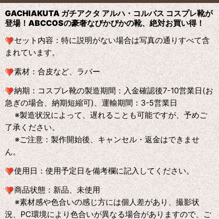
GACHIAKUTA ガチアクタ アルハ・コルバス コスプレ靴が
登場！ABCCOS
の
豪奢なぴかぴかの靴、絶対お買い得！
セット内容：特に説明がない場合は写真の通りすべて含
まれています。
素材：合皮など、ラバー
納期：コスプレ靴の製造期間：入金確認後7-10営業日(お
急ぎの場合、納期短縮可)、運輸期間：3-5営業日
※製造状況によって、遅れることも可能ですが、予めご
了承ください。
※ご注意：製作開始後、キャンセル・返金はできませ
ん。
使用日：使用予定日を備考欄に記入してください。
商品状態：新品、未使用
※素材感や色合いの感じ方には個人差があり、撮影状
況、PC環境により色合いが異なる場合がありますので、ご