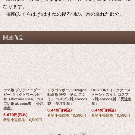
なります。
脹脛(ふくらはぎ)はすねの後ろ側の、肉の脹れた部分。
関連商品
ウマ娘 プリティーダー
ドラゴンボール Dragon
Dr.STONE（ドクタース
ビー ヴィクトワールピ
Ball 孫 悟空（そん ごく
トーン）スイカ コスプ
サ（Victoire Pisa）コス
う） コスプレ靴 abccos
レ靴 abccos製 「受注生
プレ靴 abccos製 「受注
製 「受注生産」
産」
生産」
6,440
円
(税込)
6,440
円
(税込)
6,670
円
(税込)
希望小売価格
:
10,590
円
希望小売価格
:
10,590
円
希望小売価格
:
10,520
円