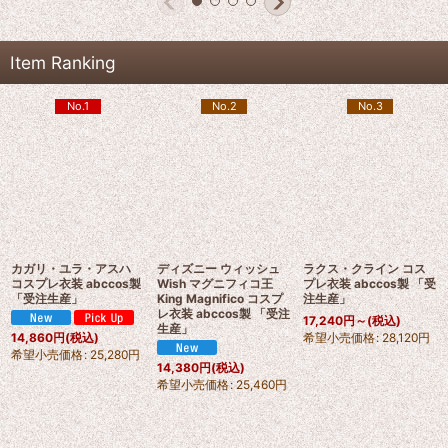
Item Ranking
No.1
No.2
No.3
カガリ・ユラ・アスハ
ディズニー ウィッシュ
ラクス・クライン コス
コスプレ衣装 abccos製
Wish マグニフィコ王
プレ衣装 abccos製 「受
「受注生産」
King Magnifico コスプ
注生産」
レ衣装 abccos製 「受注
17,240
円
～
(税込)
生産」
希望小売価格
:
28,120
円
14,860
円
(税込)
希望小売価格
:
25,280
円
14,380
円
(税込)
希望小売価格
:
25,460
円