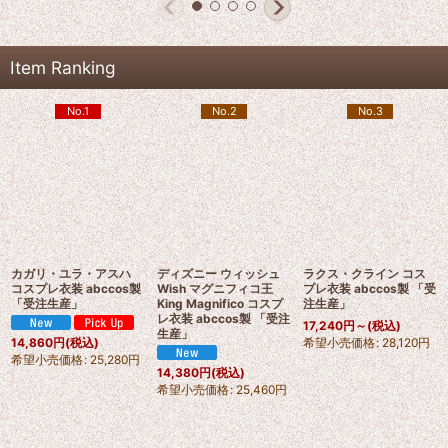
Item Ranking
No.1
No.2
No.3
カガリ・ユラ・アスハ
ディズニー ウィッシュ
ラクス・クライン コス
コスプレ衣装 abccos製
Wish マグニフィコ王
プレ衣装 abccos製 「受
「受注生産」
King Magnifico コスプ
注生産」
レ衣装 abccos製 「受注
17,240
円
～
(税込)
生産」
希望小売価格
:
28,120
円
14,860
円
(税込)
希望小売価格
:
25,280
円
14,380
円
(税込)
希望小売価格
:
25,460
円