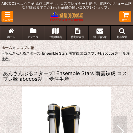
ABCCOSへようこそ!原作に忠実し、コスプレイヤーも納得、質感やボリューム感
など細部までこだわった品質の良いコスプレショップ。
メニュー
カート
ホーム
カテゴリ
ご利用案内
特商法表示
問い合わせ
商品検索
ホーム
>
コスプレ靴
>
あんさんぶるスターズ! Ensemble Stars 南雲鉄虎 コスプレ靴 abccos製 「受注
生産」
あんさんぶるスターズ! Ensemble Stars 南雲鉄虎 コス
プレ靴 abccos製 「受注生産」