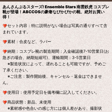
あんさんぶるスターズ! Ensemble Stars 南雲鉄虎 コスプレ
靴が登場！ABCCOS
の
豪奢なぴかぴかの靴、絶対お買い
得！
セット内容：特に説明がない場合は写真の通りすべて含
まれています。
素材：合皮など、ラバー
納期：コスプレ靴の製造期間：入金確認後7-10営業日(お
急ぎの場合、納期短縮可)、運輸期間：3-5営業日
※製造状況によって、遅れることも可能ですが、予めご
了承ください。
※ご注意：製作開始後、キャンセル・返金はできませ
ん。
使用日：使用予定日を備考欄に記入してください。
商品状態：新品、未使用
※素材感や色合いの感じ方には個人差があり、撮影状