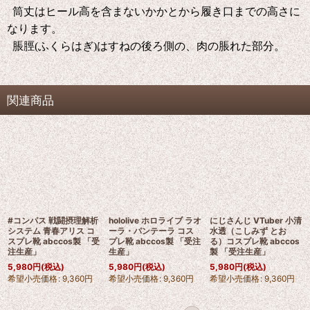
筒丈はヒール高を含まないかかとから履き口までの高さに
なります。
脹脛(ふくらはぎ)はすねの後ろ側の、肉の脹れた部分。
関連商品
#コンパス 戦闘摂理解析
hololive ホロライブ ラオ
にじさんじ VTuber 小清
システム 青春アリス コ
ーラ・パンテーラ コス
水透（こしみず とお
スプレ靴 abccos製 「受
プレ靴 abccos製 「受注
る）コスプレ靴 abccos
注生産」
生産」
製 「受注生産」
5,980
円
(税込)
5,980
円
(税込)
5,980
円
(税込)
希望小売価格
:
9,360
円
希望小売価格
:
9,360
円
希望小売価格
:
9,360
円